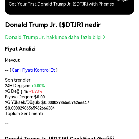
Get Your First Donald Trump Jr. ($DTJR) with Phemex
Donald Trump Jr. ($DTJR) nedir
Donald Trump Jr. hakkında daha fazla bilgi
Fiyat Analizi
Mevcut
--
(
Canlı Fiyatı Kontrol Et
)
Son trendler
24H Değişim:
+0.00%
7G Değişim:
-1.93%
Piyasa Değeri:
$0.00
7G Yüksek/Düşük: $
0.000029865659626664
/
$
0.00002986565962666384
Toplum Sentimenti
--
Donald Trump Jr. ($DTJR) Canlı Fiyat Grafiği