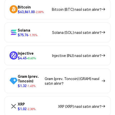
Bitcoin
Bitcoin (BTC) nasıl satın alınır?
$63,861.00
-2.00%
Solana
Solana (SOL) nasıl satın alınır?
$75.76
-1.70%
Injective
Injective (INJ) nasıl satın alınır?
$4.45
+0.60%
Gram (prev.
Gram (prev. Toncoin) (GRAM) nasıl
Toncoin)
satın alınır?
$1.32
-1.45%
XRP
XRP (XRP) nasıl satın alınır?
$1.02
-2.30%