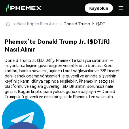
Kaydolun
Nasıl Kripto Para Alınır
Donald Trump Jr. ($DTJR) Güvenle Satın Alın ve Saklayın
Phemex’te Donald Trump Jr. ($DTJR)
Nasıl Alınır
Donald Trump Jr. ($DTJR)’yi Phemex’te kolayca satın alın —
milyonlarca kişinin güvendiği en verimli kripto borsası. Kredi
kartları, banka havalesi, üçüncü taraf sağlayıcılar ve P2P ticaret
dahil esnek ödeme yöntemleri ile güvenli ve anında alışverişin
keyfini çıkarın, dünya çapında erişilebilir. Phemex’in sezgisel
platformu ve sağlam güvenliği, $DTJR alımını sorunsuz hale
getirir. Bugün kripto para yolculuğunuza başlayın — Donald
Trump Jr.’i güvenli ve emin bir şekilde Phemex’ten satın alın.