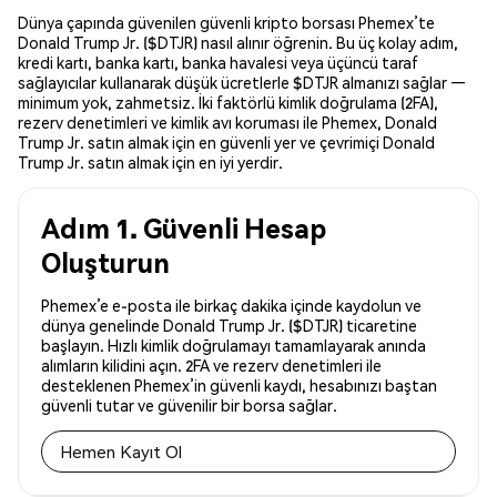
Dünya çapında güvenilen güvenli kripto borsası Phemex’te
Donald Trump Jr. ($DTJR) nasıl alınır öğrenin. Bu üç kolay adım,
kredi kartı, banka kartı, banka havalesi veya üçüncü taraf
sağlayıcılar kullanarak düşük ücretlerle $DTJR almanızı sağlar —
minimum yok, zahmetsiz. İki faktörlü kimlik doğrulama (2FA),
rezerv denetimleri ve kimlik avı koruması ile Phemex, Donald
Trump Jr. satın almak için en güvenli yer ve çevrimiçi Donald
Trump Jr. satın almak için en iyi yerdir.
Adım 1. Güvenli Hesap
Oluşturun
Phemex’e e-posta ile birkaç dakika içinde kaydolun ve
dünya genelinde Donald Trump Jr. ($DTJR) ticaretine
başlayın. Hızlı kimlik doğrulamayı tamamlayarak anında
alımların kilidini açın. 2FA ve rezerv denetimleri ile
desteklenen Phemex’in güvenli kaydı, hesabınızı baştan
güvenli tutar ve güvenilir bir borsa sağlar.
Hemen Kayıt Ol