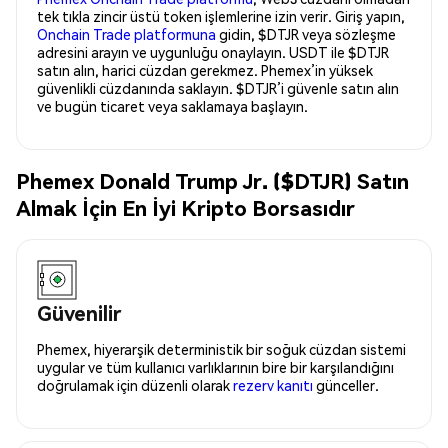
tek tıkla zincir üstü token işlemlerine izin verir. Giriş yapın,
Onchain Trade platformuna
gidin, $DTJR veya sözleşme
adresini arayın ve uygunluğu onaylayın. USDT ile $DTJR
satın alın, harici cüzdan gerekmez. Phemex’in yüksek
güvenlikli cüzdanında saklayın. $DTJR’i güvenle satın alın
ve bugün ticaret veya saklamaya başlayın.
Phemex Donald Trump Jr. ($DTJR) Satın
Almak İçin En İyi Kripto Borsasıdır
Güvenilir
Phemex, hiyerarşik deterministik bir soğuk cüzdan sistemi
uygular ve tüm kullanıcı varlıklarının bire bir karşılandığını
doğrulamak için düzenli olarak
rezerv kanıtı
günceller.