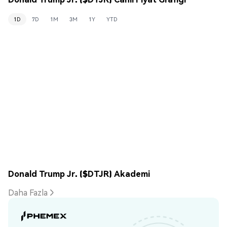
1D
7D
1M
3M
1Y
YTD
Donald Trump Jr. ($DTJR) Akademi
Daha Fazla