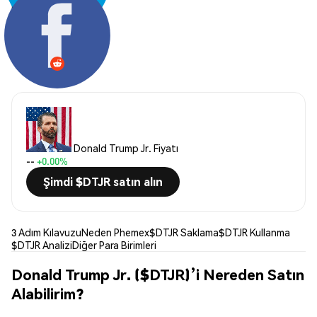
Paylaş:
Donald Trump Jr. Fiyatı
--
+0.00%
Şimdi $DTJR satın alın
3 Adım Kılavuzu
Neden Phemex
$DTJR Saklama
$DTJR Kullanma
$DTJR Analizi
Diğer Para Birimleri
Donald Trump Jr. ($DTJR)’i Nereden Satın
Alabilirim?