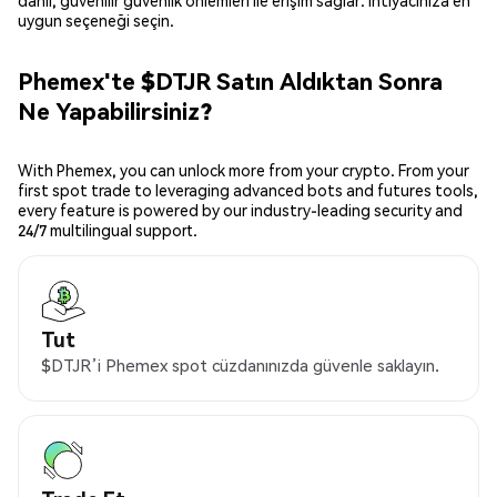
dahil, güvenilir güvenlik önlemleri ile erişim sağlar. İhtiyacınıza en
uygun seçeneği seçin.
Phemex'te $DTJR Satın Aldıktan Sonra
Ne Yapabilirsiniz?
With Phemex, you can unlock more from your crypto. From your
first spot trade to leveraging advanced bots and futures tools,
every feature is powered by our industry-leading security and
24/7 multilingual support.
Tut
$DTJR’i Phemex spot cüzdanınızda güvenle saklayın.