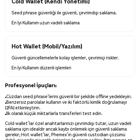
Cold Wallet (Kendi Yönetimi)
Seed phrase güvenliği ile güvenli, çevrimdışı saklama.
En İyi Kullanım
uzun vadeli saklama
Hot Wallet (Mobil/Yazılım)
Güvenli güncellemelerle kolay işlemler, çevrimiçi riskler.
En İyi Kullanım
düzenli işlemleri
Profesyonel İpuçları:
Cüzdan seed phrase’lerini güvenli bir şekilde offline yedekleyin.
Benzersiz parolalar kullanın ve iki faktörlü kimlik doğrulamayı
(2FA) etkinleştirin.
İlk olarak küçük miktarlarla transferleri test edin.
Cold wallet’lar özel anahtarlarınızı çevrimdışı tutar, uzun vadeli
saklama için idealdir ancak kaybı önlemek için güvenli saklama
gerekir; Hot wallet’lar, Phemex’in güvenli custodian çözümü