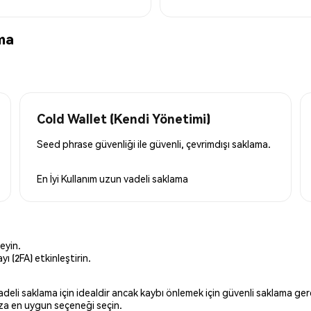
ma
Cold Wallet (Kendi Yönetimi)
Seed phrase güvenliği ile güvenli, çevrimdışı saklama.
En İyi Kullanım
uzun vadeli saklama
eyin.
ı (2FA) etkinleştirin.
 vadeli saklama için idealdir ancak kaybı önlemek için güvenli saklama g
ınıza en uygun seçeneği seçin.