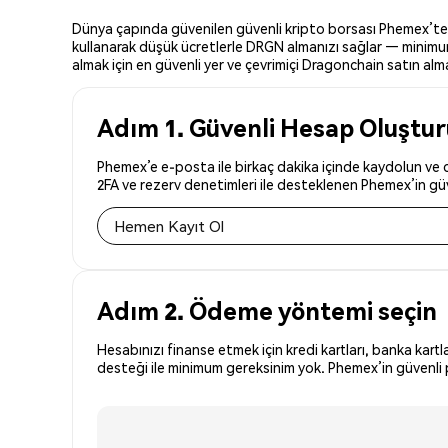
Dünya çapında güvenilen güvenli kripto borsası Phemex’te Dr
kullanarak düşük ücretlerle DRGN almanızı sağlar — minimum 
almak için en güvenli yer ve çevrimiçi Dragonchain satın almak
Adım 1. Güvenli Hesap Oluştu
Phemex’e e-posta ile birkaç dakika içinde kaydolun ve d
2FA ve rezerv denetimleri ile desteklenen Phemex’in güve
Hemen Kayıt Ol
Adım 2. Ödeme yöntemi seçin
Hesabınızı finanse etmek için kredi kartları, banka kartl
desteği ile minimum gereksinim yok. Phemex’in güvenli p