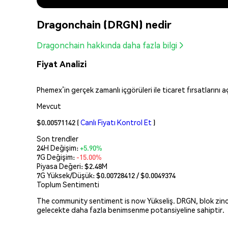
Dragonchain (DRGN) nedir
Dragonchain hakkında daha fazla bilgi
Fiyat Analizi
Phemex’in gerçek zamanlı içgörüleri ile ticaret fırsatlarını 
Mevcut
$0.00571142
(
Canlı Fiyatı Kontrol Et
)
Son trendler
24H Değişim:
+5.90%
7G Değişim:
-15.00%
Piyasa Değeri:
$2.48M
7G Yüksek/Düşük: $
0.00728412
/ $
0.0049374
Toplum Sentimenti
The community sentiment is now Yükseliş. DRGN, blok zinciri 
gelecekte daha fazla benimsenme potansiyeline sahiptir.