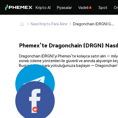
Kripto Al
Piyasalar
Vadeli
Spot
On
Nasıl Kripto Para Alınır
Dragonchain (DRGN) Güvenle Satın Alın ve Saklayın
Phemex’te Dragonchain (DRGN) Nasıl 
Dragonchain (DRGN)’yi Phemex’te kolayca satın alın — milyonl
esnek ödeme yöntemleri ile güvenli ve anında alışverişin key
Bugün kripto para yolculuğunuza başlayın — Dragonchain’i g
Paylaş: