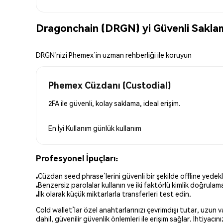
Dragonchain (DRGN) yi Güvenli Sakla
DRGN’nizi Phemex’in uzman rehberliği ile koruyun
Phemex Cüzdanı (Custodial)
2FA ile güvenli, kolay saklama, ideal erişim.
En İyi Kullanım
günlük kullanım
Profesyonel İpuçları:
Cüzdan seed phrase’lerini güvenli bir şekilde offline yedekl
Benzersiz parolalar kullanın ve iki faktörlü kimlik doğrulamay
İlk olarak küçük miktarlarla transferleri test edin.
Cold wallet’lar özel anahtarlarınızı çevrimdışı tutar, uzun
dahil, güvenilir güvenlik önlemleri ile erişim sağlar. İhtiyac