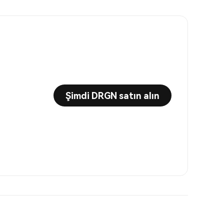
Şimdi DRGN satın alın