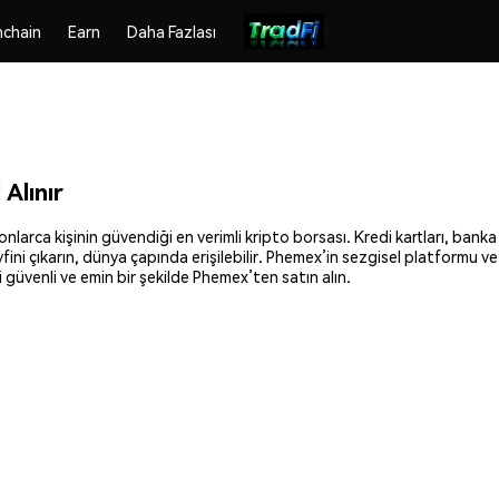
chain
Earn
Daha Fazlası
Alınır
arca kişinin güvendiği en verimli kripto borsası. Kredi kartları, banka 
fini çıkarın, dünya çapında erişilebilir. Phemex’in sezgisel platformu v
üvenli ve emin bir şekilde Phemex’ten satın alın.