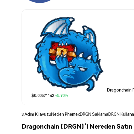
Dragonchain F
$0.00571142
+5.90%
3 Adım Kılavuzu
Neden Phemex
DRGN Saklama
DRGN Kullan
Dragonchain (DRGN)’i Nereden Satın A