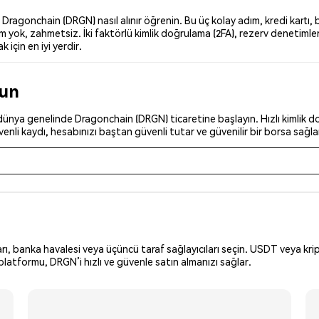
agonchain (DRGN) nasıl alınır öğrenin. Bu üç kolay adım, kredi kartı, b
yok, zahmetsiz. İki faktörlü kimlik doğrulama (2FA), rezerv denetimler
 için en iyi yerdir.
run
ünya genelinde Dragonchain (DRGN) ticaretine başlayın. Hızlı kimlik doğ
nli kaydı, hesabınızı baştan güvenli tutar ve güvenilir bir borsa sağla
arı, banka havalesi veya üçüncü taraf sağlayıcıları seçin. USDT veya krip
latformu, DRGN’i hızlı ve güvenle satın almanızı sağlar.