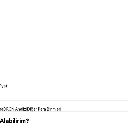
iyatı
ma
DRGN Analizi
Diğer Para Birimleri
labilirim?