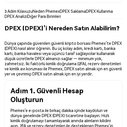
3 Adım Kılavuzu
Neden Phemex
DPEX Saklama
DPEX Kullanma
DPEX Analizi
Diğer Para Birimleri
DPEX (DPEX)’i Nereden Satın Alabilirim?
Dünya çapında güvenilen güvenli kripto borsası Phemex’te DPEX
(DPEX) nasıl alınır öğrenin. Bu üç kolay adım, kredi kartı, banka
kartı, banka havalesi veya üçüncü taraf sağlayıcılar kullanarak
düşük ücretlerle DPEX almanızı sağlar — minimum yok,
zahmetsiz. İki faktörlü kimlik doğrulama (2FA), rezerv denetimleri
ve kimlik avı koruması ile Phemex, DPEX satın almak için en güvenli
yer ve çevrimiçi DPEX satın almak için en iyi yerdir.
Adım 1. Güvenli Hesap
Oluşturun
Phemex’e e-posta ile birkaç dakika içinde kaydolun ve
dünya genelinde DPEX (DPEX) ticaretine başlayın. Hızlı
kimlik doğrulamayı tamamlayarak anında alımların kilidini
açın. 2FA ve rezerv denetimleri ile desteklenen Phemex’in