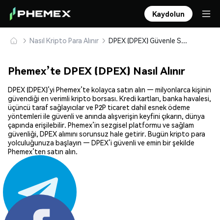
Kaydolun
Nasıl Kripto Para Alınır
DPEX (DPEX) Güvenle Satın Alın ve Saklayın
Phemex’te DPEX (DPEX) Nasıl Alınır
DPEX (DPEX)’yi Phemex’te kolayca satın alın — milyonlarca kişinin
güvendiği en verimli kripto borsası. Kredi kartları, banka havalesi,
üçüncü taraf sağlayıcılar ve P2P ticaret dahil esnek ödeme
yöntemleri ile güvenli ve anında alışverişin keyfini çıkarın, dünya
çapında erişilebilir. Phemex’in sezgisel platformu ve sağlam
güvenliği, DPEX alımını sorunsuz hale getirir. Bugün kripto para
yolculuğunuza başlayın — DPEX’i güvenli ve emin bir şekilde
Phemex’ten satın alın.
Paylaş: