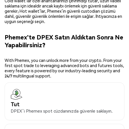
Cold wallet’lar özel anahtarlarınızı çevrimdışı tutar, uzun vadeli
saklama için idealdir ancak kaybı önlemek için güvenli saklama
gerekir; Hot wallet’lar, Phemex’in güvenli custodian çözümü
dahil, güvenilir güvenlik önlemleri ile erişim sağlar. İhtiyacınıza en
uygun seçeneği seçin.
Phemex'te DPEX Satın Aldıktan Sonra Ne
Yapabilirsiniz?
With Phemex, you can unlock more from your crypto. From your
first spot trade to leveraging advanced bots and futures tools,
every feature is powered by our industry-leading security and
24/7 multilingual support.
Tut
DPEX’i Phemex spot cüzdanınızda güvenle saklayın.