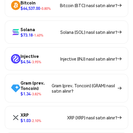
Bitcoin
Bitcoin (BTC) nasıl satın alınır?
$64,537.00
-0.80%
Solana
Solana (SOL) nasıl satın alınır?
$73.18
-1.40%
Injective
Injective (INJ) nasıl satın alınır?
$4.54
-3.95%
Gram (prev.
Gram (prev. Toncoin) (GRAM) nasıl
Toncoin)
satın alınır?
$1.34
-3.82%
XRP
XRP (XRP) nasıl satın alınır?
$1.03
-2.10%