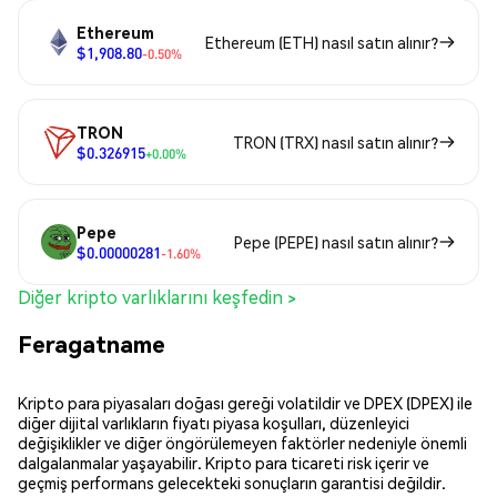
Ethereum
Ethereum (ETH) nasıl satın alınır?
$1,908.80
-0.50%
TRON
TRON (TRX) nasıl satın alınır?
$0.326915
+0.00%
Pepe
Pepe (PEPE) nasıl satın alınır?
$0.00000281
-1.60%
Diğer kripto varlıklarını keşfedin >
Feragatname
Kripto para piyasaları doğası gereği volatildir ve DPEX (DPEX) ile
diğer dijital varlıkların fiyatı piyasa koşulları, düzenleyici
değişiklikler ve diğer öngörülemeyen faktörler nedeniyle önemli
dalgalanmalar yaşayabilir. Kripto para ticareti risk içerir ve
geçmiş performans gelecekteki sonuçların garantisi değildir.