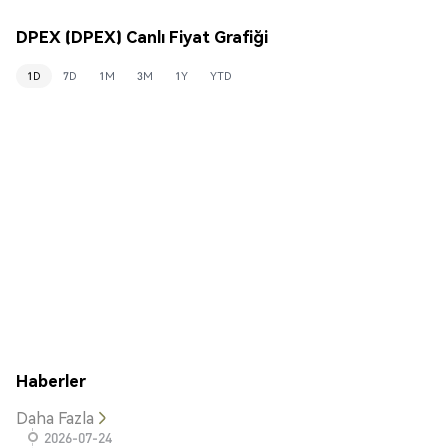
DPEX (DPEX) Canlı Fiyat Grafiği
1D
7D
1M
3M
1Y
YTD
Haberler
Daha Fazla
2026-07-24