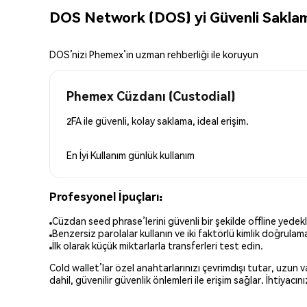
DOS Network (DOS) yi Güvenli Sakla
DOS’nizi Phemex’in uzman rehberliği ile koruyun
Phemex Cüzdanı (Custodial)
2FA ile güvenli, kolay saklama, ideal erişim.
En İyi Kullanım
günlük kullanım
Profesyonel İpuçları:
Cüzdan seed phrase’lerini güvenli bir şekilde offline yedekl
Benzersiz parolalar kullanın ve iki faktörlü kimlik doğrulamay
İlk olarak küçük miktarlarla transferleri test edin.
Cold wallet’lar özel anahtarlarınızı çevrimdışı tutar, uzun
dahil, güvenilir güvenlik önlemleri ile erişim sağlar. İhtiyac