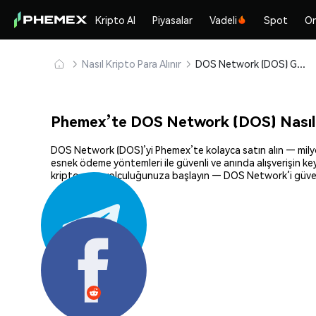
Kripto Al
Piyasalar
Vadeli
Spot
On
Nasıl Kripto Para Alınır
DOS Network (DOS) Güvenle Satın Alın ve Saklayın
Phemex’te DOS Network (DOS) Nasıl 
DOS Network (DOS)’yi Phemex’te kolayca satın alın — milyonla
esnek ödeme yöntemleri ile güvenli ve anında alışverişin key
kripto para yolculuğunuza başlayın — DOS Network’i güvenl
Paylaş: