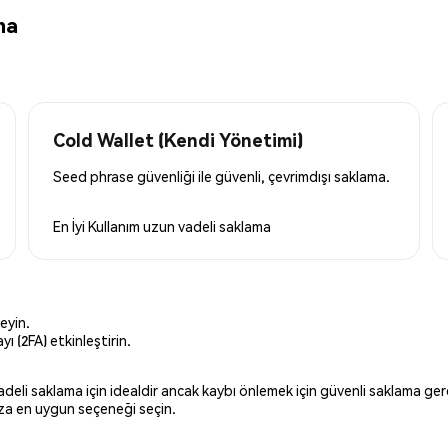
ma
Cold Wallet (Kendi Yönetimi)
Seed phrase güvenliği ile güvenli, çevrimdışı saklama.
En İyi Kullanım
uzun vadeli saklama
eyin.
ı (2FA) etkinleştirin.
 vadeli saklama için idealdir ancak kaybı önlemek için güvenli saklama g
ınıza en uygun seçeneği seçin.