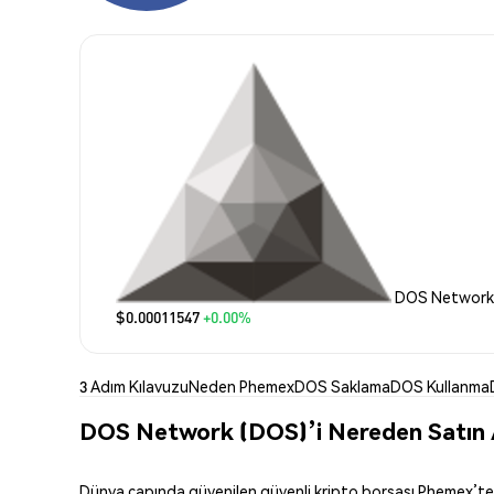
DOS Network 
$0.00011547
+0.00%
3 Adım Kılavuzu
Neden Phemex
DOS Saklama
DOS Kullanma
DOS Network (DOS)’i Nereden Satın A
Dünya çapında güvenilen güvenli kripto borsası Phemex’te DO