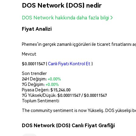
DOS Network (DOS) nedir
DOS Network hakkında daha fazla bilgi
Fiyat Analizi
Phemex’in gerçek zamanlı içgörüleri ile ticaret fırsatlarını 
Mevcut
$0.00011547
(
Canlı Fiyatı Kontrol Et
)
Son trendler
24H Değişim:
+0.00%
7G Değişim:
+0.00%
Piyasa Değeri:
$15,246.00
7G Yüksek/Düşük: $
0.00011547
/ $
0.00011547
Toplum Sentimenti
The community sentiment is now Yükseliş. DOS yükselişi bekle
DOS Network (DOS) Canlı Fiyat Grafiği