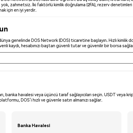
yok, zahmetsiz. İki faktörlü kimlik doğrulama (2FA), rezerv denetimleri
k için en iyi yerdir.
run
ünya genelinde DOS Network (DOS) ticaretine başlayın. Hızlı kimlik doğ
nli kaydı, hesabınızı baştan güvenli tutar ve güvenilir bir borsa sağla
arı, banka havalesi veya üçüncü taraf sağlayıcıları seçin. USDT veya krip
latformu, DOS’i hızlı ve güvenle satın almanızı sağlar.
Banka Havalesi