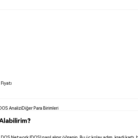
Fiyatı
DOS Analizi
Diğer Para Birimleri
labilirim?
S Network (DOS) nasıl alınır öğrenin. Bu üç kolay adım, kredi kartı, b