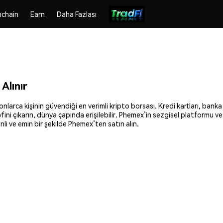
chain
Earn
Daha Fazlası
Alınır
rca kişinin güvendiği en verimli kripto borsası. Kredi kartları, banka h
fini çıkarın, dünya çapında erişilebilir. Phemex’in sezgisel platformu v
i ve emin bir şekilde Phemex’ten satın alın.