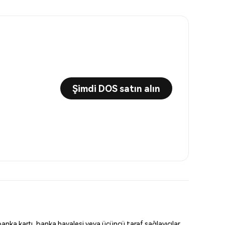
Şimdi DOS satın alın
anka kartı, banka havalesi veya üçüncü taraf sağlayıcılar