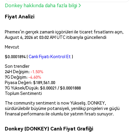
Donkey hakkında daha fazla bilgi
Fiyat Analizi
Phemex’in gerçek zamanlı içgörüleri ile ticaret fırsatlarını açın,
August 6, 2026 at 03:02 AM UTC itibarıyla güncellendi
Mevcut
$0.0001894
(
Canlı Fiyatı Kontrol Et
)
Son trendler
24H Değişim:
-1.50%
7G Değişim:
-4.60%
Piyasa Değeri:
$189,561.00
7G Yüksek/Düşük: $
0.00021
/ $
0.0001888
Toplum Sentimenti
The community sentiment is now Yükseliş. DONKEY,
sürdürülebilir büyüme potansiyeli, yenilikçi projeleri ve güçlü
finansal performansı ile olumlu bir yatırım fırsatı sunuyor.
Donkey (DONKEY) Canlı Fiyat Grafiği