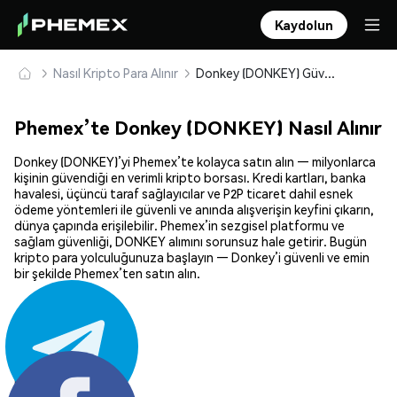
Kaydolun
Nasıl Kripto Para Alınır
Donkey (DONKEY) Güvenle Satın Alın ve Saklayın
Phemex’te Donkey (DONKEY) Nasıl Alınır
Donkey (DONKEY)’yi Phemex’te kolayca satın alın — milyonlarca
kişinin güvendiği en verimli kripto borsası. Kredi kartları, banka
havalesi, üçüncü taraf sağlayıcılar ve P2P ticaret dahil esnek
ödeme yöntemleri ile güvenli ve anında alışverişin keyfini çıkarın,
dünya çapında erişilebilir. Phemex’in sezgisel platformu ve
sağlam güvenliği, DONKEY alımını sorunsuz hale getirir. Bugün
kripto para yolculuğunuza başlayın — Donkey’i güvenli ve emin
bir şekilde Phemex’ten satın alın.
Paylaş: