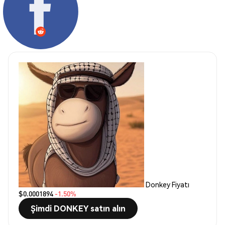
Donkey Fiyatı
$0.0001894
-1.50%
Şimdi DONKEY satın alın