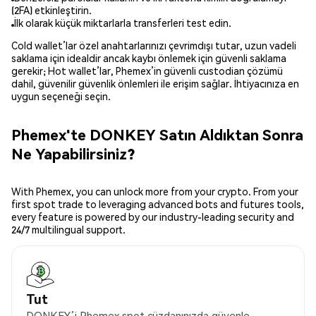
(2FA) etkinleştirin.
İlk olarak küçük miktarlarla transferleri test edin.
Cold wallet’lar özel anahtarlarınızı çevrimdışı tutar, uzun vadeli
saklama için idealdir ancak kaybı önlemek için güvenli saklama
gerekir; Hot wallet’lar, Phemex’in güvenli custodian çözümü
dahil, güvenilir güvenlik önlemleri ile erişim sağlar. İhtiyacınıza en
uygun seçeneği seçin.
Phemex'te DONKEY Satın Aldıktan Sonra
Ne Yapabilirsiniz?
With Phemex, you can unlock more from your crypto. From your
first spot trade to leveraging advanced bots and futures tools,
every feature is powered by our industry-leading security and
24/7 multilingual support.
Tut
DONKEY’i Phemex spot cüzdanınızda güvenle