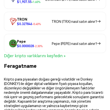
$1,907.55
+1.60%
TRON
TRON (TRX) nasıl satın alınır?
$0.327846
-0.40%
Pepe
Pepe (PEPE) nasıl satın alınır?
$0.0000028
-2.30%
Diğer kripto varlıklarını keşfedin >
Feragatname
Kripto para piyasaları doğası gereği volatildir ve Donkey
(DONKEY) ile diğer dijital varlıkların fiyatı piyasa koşulları,
düzenleyici değişiklikler ve diğer öngörülemeyen faktörler
nedeniyle önemli dalgalanmalar yaşayabilir. Kripto para ticareti
risk içerir ve geçmiş performans gelecekteki sonuçların garantisi
değildir. Kapsamlı bir araştırma yapmanızı, risk yönetimi
stratejileri uygulamanızı ve yalnızca kaybetmeyi göze
alabileceğiniz kadar yatırım yapmanızı önemle tavsiye ederiz.