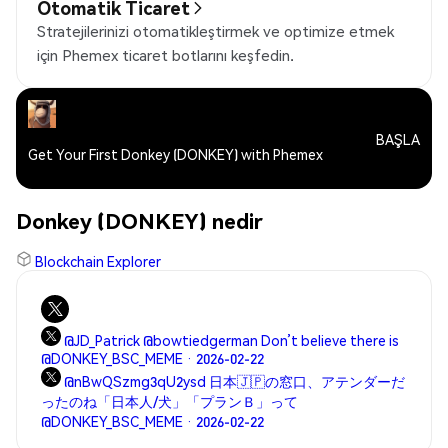
Otomatik Ticaret
Stratejilerinizi otomatikleştirmek ve optimize etmek
için Phemex ticaret botlarını keşfedin.
BAŞLA
Get Your First Donkey (DONKEY) with Phemex
Donkey (DONKEY) nedir
Blockchain Explorer
@JD_Patrick @bowtiedgerman Don’t believe there is
@DONKEY_BSC_MEME · 2026-02-22
@nBwQSzmg3qU2ysd 日本🇯🇵の窓口、アテンダーだ
ったのね「日本人/犬」「プランＢ」って
@DONKEY_BSC_MEME · 2026-02-22