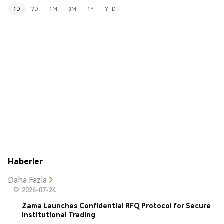
1D
7D
1M
3M
1Y
YTD
Haberler
Daha Fazla
2026-07-24
Zama Launches Confidential RFQ Protocol for Secure
Institutional Trading