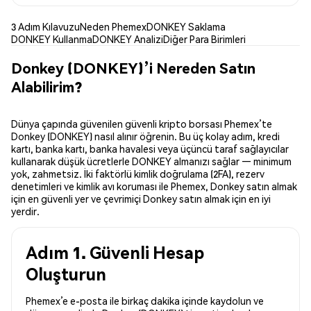
3 Adım Kılavuzu
Neden Phemex
DONKEY Saklama
DONKEY Kullanma
DONKEY Analizi
Diğer Para Birimleri
Donkey (DONKEY)’i Nereden Satın
Alabilirim?
Dünya çapında güvenilen güvenli kripto borsası Phemex’te
Donkey (DONKEY) nasıl alınır öğrenin. Bu üç kolay adım, kredi
kartı, banka kartı, banka havalesi veya üçüncü taraf sağlayıcılar
kullanarak düşük ücretlerle DONKEY almanızı sağlar — minimum
yok, zahmetsiz. İki faktörlü kimlik doğrulama (2FA), rezerv
denetimleri ve kimlik avı koruması ile Phemex, Donkey satın almak
için en güvenli yer ve çevrimiçi Donkey satın almak için en iyi
yerdir.
Adım 1. Güvenli Hesap
Oluşturun
Phemex’e e-posta ile birkaç dakika içinde kaydolun ve