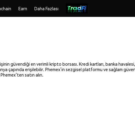
chain
Earn
Daha Fazlası
şinin güvendiği en verimli kripto borsası. Kredi kartları, banka havales
 dünya çapında erişilebilir. Phemex’in sezgisel platformu ve sağlam güve
 Phemex’ten satın alın.