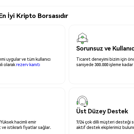
n İyi Kripto Borsasıdır
Sorunsuz ve Kullanı
mi uygular ve tüm kullanıcı
Ticaret deneyimi bizim için önce
nli olarak
rezerv kanıtı
saniyede 300.000 işleme kadar 
Üst Düzey Destek
 Yüksek hacimli emir
7/24 çok dilli müşteri desteği
ve istikrarlı fiyatlar sağlar.
aktif destek ekiplerimiz bulu