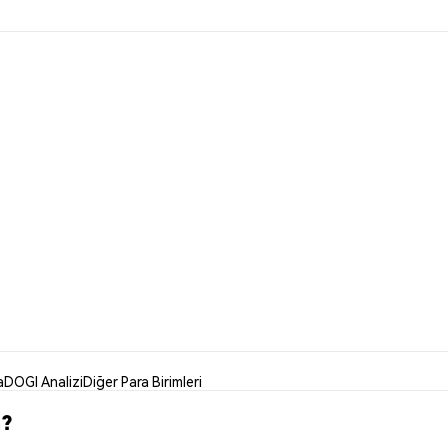
a
DOGI Analizi
Diğer Para Birimleri
m?