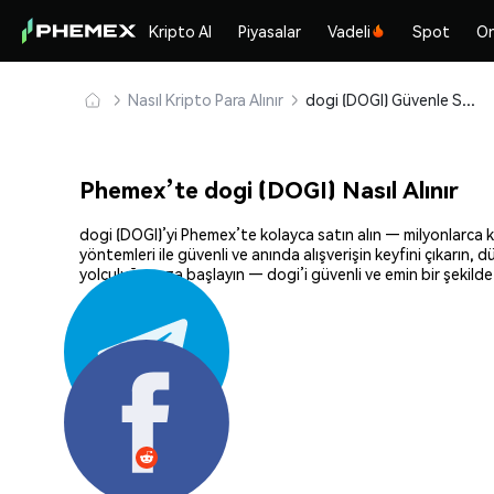
Kripto Al
Piyasalar
Vadeli
Spot
On
Nasıl Kripto Para Alınır
dogi (DOGI) Güvenle Satın Alın ve Saklayın
Phemex’te dogi (DOGI) Nasıl Alınır
dogi (DOGI)’yi Phemex’te kolayca satın alın — milyonlarca ki
yöntemleri ile güvenli ve anında alışverişin keyfini çıkarın,
yolculuğunuza başlayın — dogi’i güvenli ve emin bir şekilde
Paylaş: