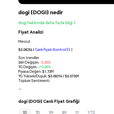
dogi (DOGI) nedir
dogi hakkında daha fazla bilgi
Fiyat Analizi
Mevcut
$0.08254
(
Canlı Fiyatı Kontrol Et
)
Son trendler
24H Değişim:
-0.20%
7G Değişim:
+13.00%
Piyasa Değeri:
$1.73M
7G Yüksek/Düşük: $
0.08374
/ $
0.07309
Toplum Sentimenti
--
dogi (DOGI) Canlı Fiyat Grafiği
1D
7D
1M
3M
1Y
YTD