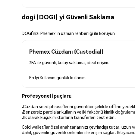
dogi (DOGI) yi Güvenli Saklama
DOGI’nizi Phemex’in uzman rehberliği ile koruyun
Phemex Cüzdanı (Custodial)
2FA ile güvenli, kolay saklama, ideal erişim.
En İyi Kullanım
günlük kullanım
Profesyonel İpuçları:
Cüzdan seed phrase’lerini güvenli bir şekilde offline yedekl
Benzersiz parolalar kullanın ve iki faktörlü kimlik doğrulamay
İlk olarak küçük miktarlarla transferleri test edin.
Cold wallet’lar özel anahtarlarınızı çevrimdışı tutar, uzun
dahil, güvenilir güvenlik önlemleri ile erişim sağlar. İhtiyac