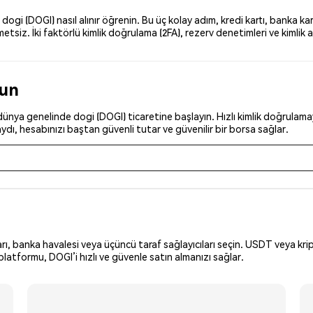
i (DOGI) nasıl alınır öğrenin. Bu üç kolay adım, kredi kartı, banka kar
iz. İki faktörlü kimlik doğrulama (2FA), rezerv denetimleri ve kimlik a
run
nya genelinde dogi (DOGI) ticaretine başlayın. Hızlı kimlik doğrulamayı
dı, hesabınızı baştan güvenli tutar ve güvenilir bir borsa sağlar.
arı, banka havalesi veya üçüncü taraf sağlayıcıları seçin. USDT veya krip
latformu, DOGI’i hızlı ve güvenle satın almanızı sağlar.