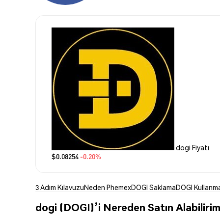
dogi Fiyatı
$0.08254
-0.20%
3 Adım Kılavuzu
Neden Phemex
DOGI Saklama
DOGI Kullanm
dogi (DOGI)’i Nereden Satın Alabiliri