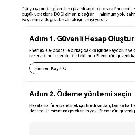
Dünya çapında güvenilen güvenli kripto borsası Phemex’te dog
düşük ücretlerle DOGI almanızı sağlar — minimum yok, zahmets
ve çevrimiçi dogi satın almak için en iyi yerdir.
Adım 1. Güvenli Hesap Oluştu
Phemex’e e-posta ile birkaç dakika içinde kaydolun ve dü
rezerv denetimleri ile desteklenen Phemex’in güvenli kay
Hemen Kayıt Ol
Adım 2. Ödeme yöntemi seçin
Hesabınızı finanse etmek için kredi kartları, banka kartl
desteği ile minimum gereksinim yok. Phemex’in güvenli p