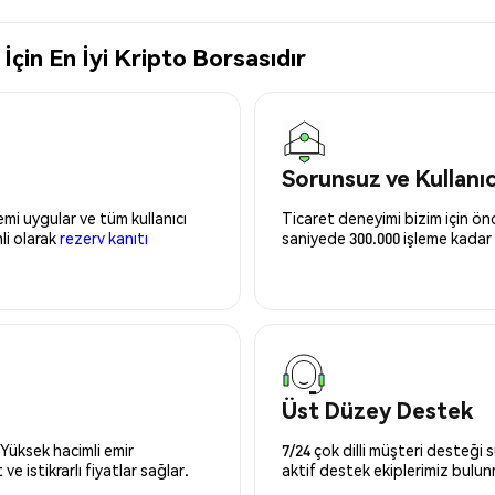
in En İyi Kripto Borsasıdır
Sorunsuz ve Kullanı
mi uygular ve tüm kullanıcı
Ticaret deneyimi bizim için önce
nli olarak
rezerv kanıtı
saniyede 300.000 işleme kadar 
Üst Düzey Destek
 Yüksek hacimli emir
7/24 çok dilli müşteri desteği
ve istikrarlı fiyatlar sağlar.
aktif destek ekiplerimiz bulu