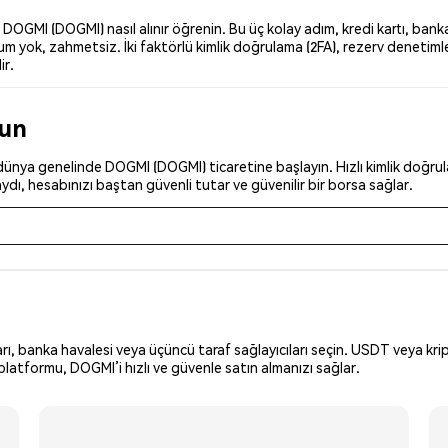
GMI (DOGMI) nasıl alınır öğrenin. Bu üç kolay adım, kredi kartı, banka 
 yok, zahmetsiz. İki faktörlü kimlik doğrulama (2FA), rezerv denetimler
ir.
run
ünya genelinde DOGMI (DOGMI) ticaretine başlayın. Hızlı kimlik doğrulam
dı, hesabınızı baştan güvenli tutar ve güvenilir bir borsa sağlar.
arı, banka havalesi veya üçüncü taraf sağlayıcıları seçin. USDT veya krip
latformu, DOGMI’i hızlı ve güvenle satın almanızı sağlar.