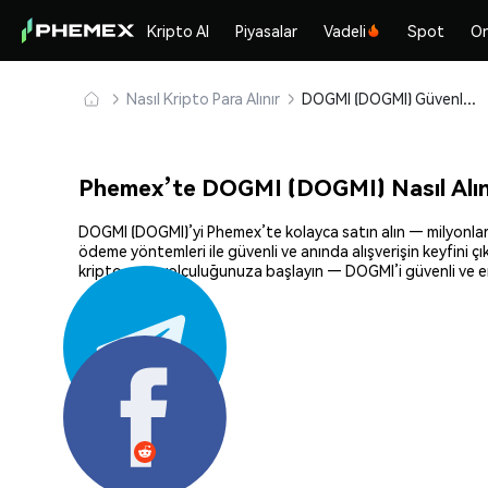
Kripto Al
Piyasalar
Vadeli
Spot
On
Nasıl Kripto Para Alınır
DOGMI (DOGMI) Güvenle Satın Alın ve Saklayın
Phemex’te DOGMI (DOGMI) Nasıl Alın
DOGMI (DOGMI)’yi Phemex’te kolayca satın alın — milyonlarca 
ödeme yöntemleri ile güvenli ve anında alışverişin keyfini ç
kripto para yolculuğunuza başlayın — DOGMI’i güvenli ve em
Paylaş: