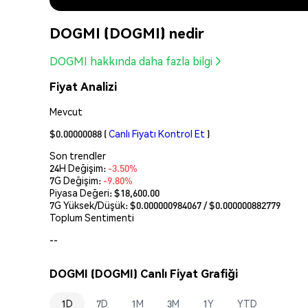
DOGMI (DOGMI) nedir
DOGMI hakkında daha fazla bilgi
Fiyat Analizi
Mevcut
$0.00000088
(
Canlı Fiyatı Kontrol Et
)
Son trendler
24H Değişim:
-3.50%
7G Değişim:
-9.80%
Piyasa Değeri:
$18,600.00
7G Yüksek/Düşük: $
0.000000984067
/ $
0.000000882779
Toplum Sentimenti
--
DOGMI (DOGMI) Canlı Fiyat Grafiği
1D
7D
1M
3M
1Y
YTD