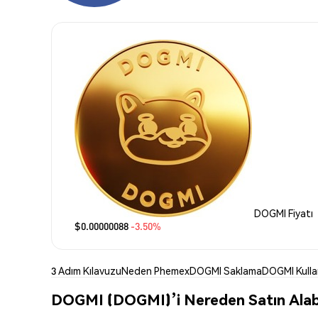
DOGMI Fiyatı
$0.00000088
-3.50%
3 Adım Kılavuzu
Neden Phemex
DOGMI Saklama
DOGMI Kull
DOGMI (DOGMI)’i Nereden Satın Alabi