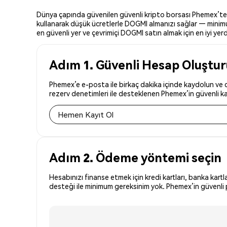
Dünya çapında güvenilen güvenli kripto borsası Phemex’te DO
kullanarak düşük ücretlerle DOGMI almanızı sağlar — minimum
en güvenli yer ve çevrimiçi DOGMI satın almak için en iyi yerd
Adım 1. Güvenli Hesap Oluştu
Phemex’e e-posta ile birkaç dakika içinde kaydolun ve d
rezerv denetimleri ile desteklenen Phemex’in güvenli kay
Hemen Kayıt Ol
Adım 2. Ödeme yöntemi seçin
Hesabınızı finanse etmek için kredi kartları, banka kartl
desteği ile minimum gereksinim yok. Phemex’in güvenli p