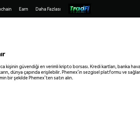
chain
Earn
Daha Fazlası
ır
kişinin güvendiği en verimli kripto borsası. Kredi kartları, banka haval
ıkarın, dünya çapında erişilebilir. Phemex’in sezgisel platformu ve sağl
in bir şekilde Phemex’ten satın alın.