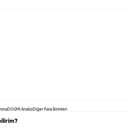
anma
DOGMI Analizi
Diğer Para Birimleri
lirim?