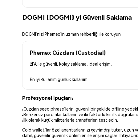
DOGMI (DOGMI) yi Güvenli Saklama
DOGMI’nizi Phemex’in uzman rehberliği ile koruyun
Phemex Cüzdanı (Custodial)
2FA ile güvenli, kolay saklama, ideal erişim.
En İyi Kullanım
günlük kullanım
Profesyonel İpuçları:
Cüzdan seed phrase’lerini güvenli bir şekilde offline yedekl
Benzersiz parolalar kullanın ve iki faktörlü kimlik doğrulamay
İlk olarak küçük miktarlarla transferleri test edin.
Cold wallet’lar özel anahtarlarınızı çevrimdışı tutar, uzun
dahil, güvenilir güvenlik önlemleri ile erişim sağlar. İhtiyac