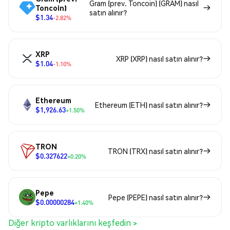
Gram (prev. Toncoin) (GRAM) nasıl
Toncoin)
satın alınır?
$1.34
-2.82%
XRP
XRP (XRP) nasıl satın alınır?
$1.04
-1.10%
Ethereum
Ethereum (ETH) nasıl satın alınır?
$1,926.63
+1.50%
TRON
TRON (TRX) nasıl satın alınır?
$0.327622
+0.20%
Pepe
Pepe (PEPE) nasıl satın alınır?
$0.00000284
+1.40%
Diğer kripto varlıklarını keşfedin >