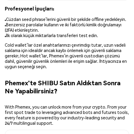
Profesyonel İpuçları:
Cüzdan seed phrase’lerini güvenli bir şekilde offline yedekleyin.
Benzersiz parolalar kullanın ve iki faktörlü kimlik doğrulamayı
(2FA) etkinleştirin.
İlk olarak küçük miktarlarla transferleri test edin.
Cold wallet’lar özel anahtarlarınızı çevrimdışı tutar, uzun vadeli
saklama için idealdir ancak kaybı önlemek için güvenli saklama
gerekir; Hot wallet’lar, Phemex’in güvenli custodian çözümü
dahil, güvenilir güvenlik önlemleri ile erişim sağlar. İhtiyacınıza en
uygun seçeneği seçin.
Phemex'te SHIBU Satın Aldıktan Sonra
Ne Yapabilirsiniz?
With Phemex, you can unlock more from your crypto. From your
first spot trade to leveraging advanced bots and futures tools,
every feature is powered by our industry-leading security and
24/7 multilingual support.