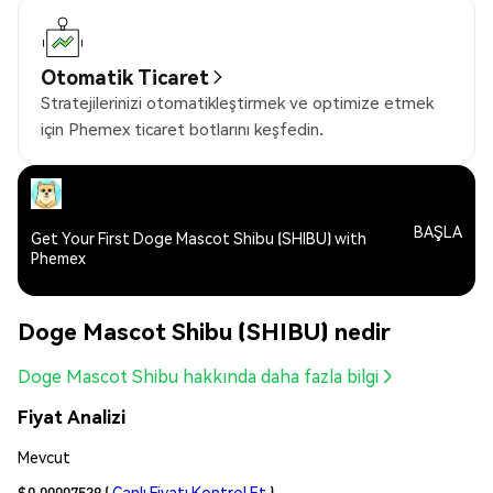
Otomatik Ticaret
Stratejilerinizi otomatikleştirmek ve optimize etmek
için Phemex ticaret botlarını keşfedin.
BAŞLA
Get Your First Doge Mascot Shibu (SHIBU) with
Phemex
Doge Mascot Shibu (SHIBU) nedir
Doge Mascot Shibu hakkında daha fazla bilgi
Fiyat Analizi
Mevcut
$0.00007539
(
Canlı Fiyatı Kontrol Et
)