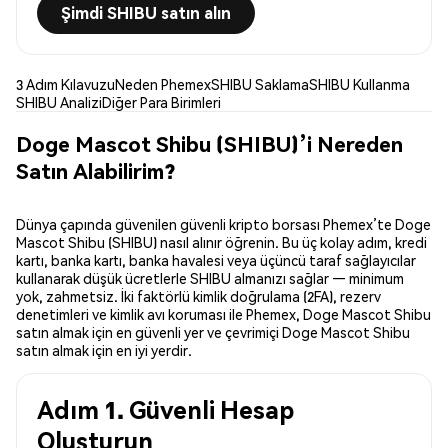
Şimdi SHIBU satın alın
3 Adım Kılavuzu
Neden Phemex
SHIBU Saklama
SHIBU Kullanma
SHIBU Analizi
Diğer Para Birimleri
Doge Mascot Shibu (SHIBU)’i Nereden
Satın Alabilirim?
Dünya çapında güvenilen güvenli kripto borsası Phemex’te Doge
Mascot Shibu (SHIBU) nasıl alınır öğrenin. Bu üç kolay adım, kredi
kartı, banka kartı, banka havalesi veya üçüncü taraf sağlayıcılar
kullanarak düşük ücretlerle SHIBU almanızı sağlar — minimum
yok, zahmetsiz. İki faktörlü kimlik doğrulama (2FA), rezerv
denetimleri ve kimlik avı koruması ile Phemex, Doge Mascot Shibu
satın almak için en güvenli yer ve çevrimiçi Doge Mascot Shibu
satın almak için en iyi yerdir.
Adım 1. Güvenli Hesap
Oluşturun