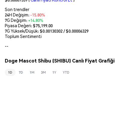
Son trendler
24H Değişim:
-15.80%
7G Değişim:
+14.80%
Piyasa Değeri:
$75,199.00
7G Yüksek/Düşük: $
0.00130302
/ $
0.00006329
Toplum Sentimenti
--
Doge Mascot Shibu (SHIBU) Canlı Fiyat Grafiği
1D
7D
1M
3M
1Y
YTD