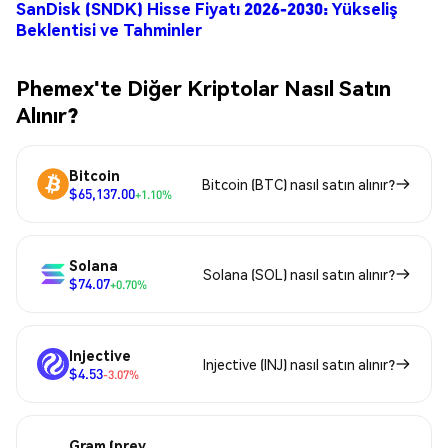
SanDisk (SNDK) Hisse Fiyatı 2026-2030: Yükseliş
Beklentisi ve Tahminler
Phemex'te Diğer Kriptolar Nasıl Satın
Alınır?
Bitcoin
Bitcoin (BTC) nasıl satın alınır?
$65,137.00
+1.10%
Solana
Solana (SOL) nasıl satın alınır?
$74.07
+0.70%
Injective
Injective (INJ) nasıl satın alınır?
$4.53
-3.07%
Gram (prev.