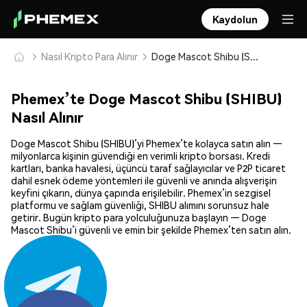
Kaydolun
Nasıl Kripto Para Alınır
Doge Mascot Shibu (SHIBU) Güvenle Satın Alın ve Saklayın
Phemex’te Doge Mascot Shibu (SHIBU)
Nasıl Alınır
Doge Mascot Shibu (SHIBU)’yi Phemex’te kolayca satın alın —
milyonlarca kişinin güvendiği en verimli kripto borsası. Kredi
kartları, banka havalesi, üçüncü taraf sağlayıcılar ve P2P ticaret
dahil esnek ödeme yöntemleri ile güvenli ve anında alışverişin
keyfini çıkarın, dünya çapında erişilebilir. Phemex’in sezgisel
platformu ve sağlam güvenliği, SHIBU alımını sorunsuz hale
getirir. Bugün kripto para yolculuğunuza başlayın — Doge
Mascot Shibu’i güvenli ve emin bir şekilde Phemex’ten satın alın.