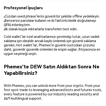
Profesyonel İpuçları:
Cüzdan seed phrase’lerini güvenli bir şekilde offline yedekleyin.
Benzersiz parolalar kullanın ve iki faktörlü kimlik doğrulamayı
(2FA) etkinleştirin.
İlk olarak küçük miktarlarla transferleri test edin.
Cold wallet’lar özel anahtarlarınızı çevrimdışı tutar, uzun vadeli
saklama için idealdir ancak kaybı önlemek için güvenli saklama
gerekir; Hot wallet’lar, Phemex’in güvenli custodian çözümü
dahil, güvenilir güvenlik önlemleri ile erişim sağlar. İhtiyacınıza en
uygun seçeneği seçin.
Phemex'te DEW Satın Aldıktan Sonra Ne
Yapabilirsiniz?
With Phemex, you can unlock more from your crypto. From your
first spot trade to leveraging advanced bots and futures tools,
every feature is powered by our industry-leading security and
24/7 multilingual support.