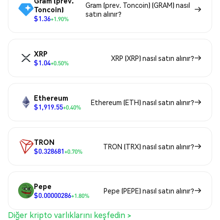
Gram (prev.
Gram (prev. Toncoin) (GRAM) nasıl
Toncoin)
satın alınır?
$1.36
+1.90%
XRP
XRP (XRP) nasıl satın alınır?
$1.04
+0.50%
Ethereum
Ethereum (ETH) nasıl satın alınır?
$1,919.55
+0.40%
TRON
TRON (TRX) nasıl satın alınır?
$0.328681
+0.70%
Pepe
Pepe (PEPE) nasıl satın alınır?
$0.00000286
+1.80%
Diğer kripto varlıklarını keşfedin >