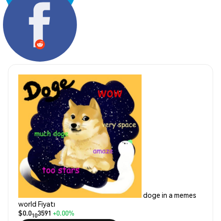
Paylaş:
doge in a memes
world Fiyatı
$0.0
3591
+0.00%
10