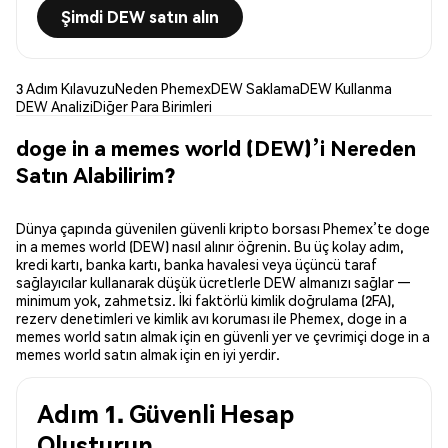
Şimdi DEW satın alın
3 Adım Kılavuzu
Neden Phemex
DEW Saklama
DEW Kullanma
DEW Analizi
Diğer Para Birimleri
doge in a memes world (DEW)’i Nereden
Satın Alabilirim?
Dünya çapında güvenilen güvenli kripto borsası Phemex’te doge
in a memes world (DEW) nasıl alınır öğrenin. Bu üç kolay adım,
kredi kartı, banka kartı, banka havalesi veya üçüncü taraf
sağlayıcılar kullanarak düşük ücretlerle DEW almanızı sağlar —
minimum yok, zahmetsiz. İki faktörlü kimlik doğrulama (2FA),
rezerv denetimleri ve kimlik avı koruması ile Phemex, doge in a
memes world satın almak için en güvenli yer ve çevrimiçi doge in a
memes world satın almak için en iyi yerdir.
Adım 1. Güvenli Hesap
Oluşturun