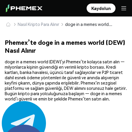
Kaydolun
Nasıl Kripto Para Alınır
doge in a memes world (DEW) Güvenle Satın Alın ve Saklayın
Phemex’te doge in a memes world (DEW)
Nasıl Alınır
doge in a memes world (DEW)’yi Phemex’te kolayca satın alın —
milyonlarca kişinin güvendiği en verimli kripto borsası. Kredi
kartları, banka havalesi, üçüncü taraf sağlayıcılar ve P2P ticaret
dahil esnek ödeme yöntemleri ile güvenli ve anında alışverişin
keyfini çıkarın, dünya çapında erişilebilir. Phemex’in sezgisel
platformu ve sağlam güvenliği, DEW alımını sorunsuz hale getirir.
Bugün kripto para yolculuğunuza başlayın — doge in a memes
world’i güvenli ve emin bir şekilde Phemex’ten satın alın.