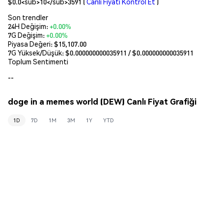
$0.0<sub>10</sub>3591
(
Canlı Fiyatı Kontrol Et
)
Son trendler
24H Değişim:
+0.00%
7G Değişim:
+0.00%
Piyasa Değeri:
$15,107.00
7G Yüksek/Düşük: $
0.000000000035911
/ $
0.000000000035911
Toplum Sentimenti
--
doge in a memes world (DEW) Canlı Fiyat Grafiği
1D
7D
1M
3M
1Y
YTD