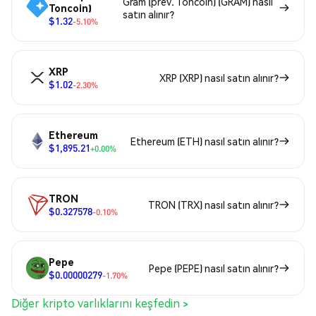
Gram (prev. Toncoin) (GRAM) nasıl
Toncoin)
satın alınır?
$1.32
-5.10%
XRP
XRP (XRP) nasıl satın alınır?
$1.02
-2.30%
Ethereum
Ethereum (ETH) nasıl satın alınır?
$1,895.21
+0.00%
TRON
TRON (TRX) nasıl satın alınır?
$0.327578
-0.10%
Pepe
Pepe (PEPE) nasıl satın alınır?
$0.00000279
-1.70%
Diğer kripto varlıklarını keşfedin >