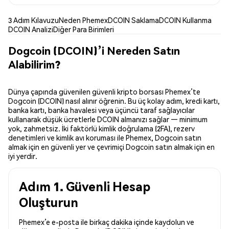
3 Adım Kılavuzu
Neden Phemex
DCOIN Saklama
DCOIN Kullanma
DCOIN Analizi
Diğer Para Birimleri
Dogcoin (DCOIN)’i Nereden Satın
Alabilirim?
Dünya çapında güvenilen güvenli kripto borsası Phemex’te
Dogcoin (DCOIN) nasıl alınır öğrenin. Bu üç kolay adım, kredi kartı,
banka kartı, banka havalesi veya üçüncü taraf sağlayıcılar
kullanarak düşük ücretlerle DCOIN almanızı sağlar — minimum
yok, zahmetsiz. İki faktörlü kimlik doğrulama (2FA), rezerv
denetimleri ve kimlik avı koruması ile Phemex, Dogcoin satın
almak için en güvenli yer ve çevrimiçi Dogcoin satın almak için en
iyi yerdir.
Adım 1. Güvenli Hesap
Oluşturun
Phemex’e e-posta ile birkaç dakika içinde kaydolun ve