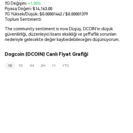
7G Değişim:
+1.20%
Piyasa Değeri:
$14,163.00
7G Yüksek/Düşük: $
0.00001442
/ $
0.00001379
Toplum Sentimenti
The community sentiment is now Düşüş. DCOIN'in düşük
güvenilirliği, düzenleyici lisans eksikliği ve şeffaflık sorunları
nedeniyle gelecekte değer kaybedebileceğini düşünüyorum.
Dogcoin (DCOIN) Canlı Fiyat Grafiği
1D
7D
1M
3M
1Y
YTD