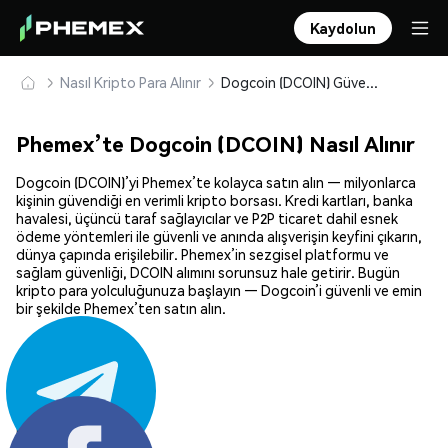
Kaydolun
Nasıl Kripto Para Alınır
Dogcoin (DCOIN) Güvenle Satın Alın ve Saklayın
Phemex’te Dogcoin (DCOIN) Nasıl Alınır
Dogcoin (DCOIN)’yi Phemex’te kolayca satın alın — milyonlarca
kişinin güvendiği en verimli kripto borsası. Kredi kartları, banka
havalesi, üçüncü taraf sağlayıcılar ve P2P ticaret dahil esnek
ödeme yöntemleri ile güvenli ve anında alışverişin keyfini çıkarın,
dünya çapında erişilebilir. Phemex’in sezgisel platformu ve
sağlam güvenliği, DCOIN alımını sorunsuz hale getirir. Bugün
kripto para yolculuğunuza başlayın — Dogcoin’i güvenli ve emin
bir şekilde Phemex’ten satın alın.
Paylaş: