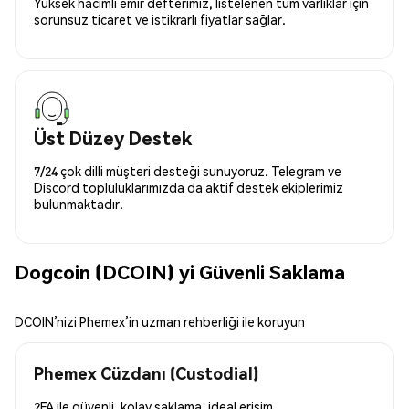
Yüksek hacimli emir defterimiz, listelenen tüm varlıklar için
sorunsuz ticaret ve istikrarlı fiyatlar sağlar.
Üst Düzey Destek
7/24 çok dilli müşteri desteği sunuyoruz. Telegram ve
Discord topluluklarımızda da aktif destek ekiplerimiz
bulunmaktadır.
Dogcoin (DCOIN) yi Güvenli Saklama
DCOIN’nizi Phemex’in uzman rehberliği ile koruyun
Phemex Cüzdanı (Custodial)
2FA ile güvenli, kolay saklama, ideal erişim.