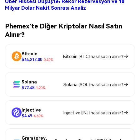
Uber Hissesi Düşüşte: Rekor Rezervasyon ve 10
Milyar Dolar Nakit Sonrası Analiz
Phemex'te Diğer Kriptolar Nasıl Satın
Alınır?
Bitcoin
Bitcoin (BTC) nasıl satın alınır?
$64,212.00
-0.40%
Solana
Solana (SOL) nasıl satın alınır?
$72.48
-1.20%
Injective
Injective (INJ) nasıl satın alınır?
$4.49
-4.60%
Gram (prev.