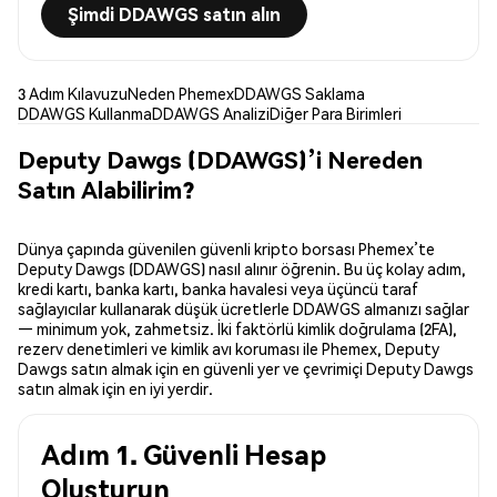
Şimdi DDAWGS satın alın
3 Adım Kılavuzu
Neden Phemex
DDAWGS Saklama
DDAWGS Kullanma
DDAWGS Analizi
Diğer Para Birimleri
Deputy Dawgs (DDAWGS)’i Nereden
Satın Alabilirim?
Dünya çapında güvenilen güvenli kripto borsası Phemex’te
Deputy Dawgs (DDAWGS) nasıl alınır öğrenin. Bu üç kolay adım,
kredi kartı, banka kartı, banka havalesi veya üçüncü taraf
sağlayıcılar kullanarak düşük ücretlerle DDAWGS almanızı sağlar
— minimum yok, zahmetsiz. İki faktörlü kimlik doğrulama (2FA),
rezerv denetimleri ve kimlik avı koruması ile Phemex, Deputy
Dawgs satın almak için en güvenli yer ve çevrimiçi Deputy Dawgs
satın almak için en iyi yerdir.
Adım 1. Güvenli Hesap
Oluşturun