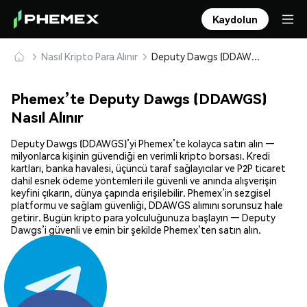
Kaydolun
Nasıl Kripto Para Alınır
Deputy Dawgs (DDAWGS) Güvenle Satın Alın ve Saklayın
Phemex’te Deputy Dawgs (DDAWGS)
Nasıl Alınır
Deputy Dawgs (DDAWGS)’yi Phemex’te kolayca satın alın —
milyonlarca kişinin güvendiği en verimli kripto borsası. Kredi
kartları, banka havalesi, üçüncü taraf sağlayıcılar ve P2P ticaret
dahil esnek ödeme yöntemleri ile güvenli ve anında alışverişin
keyfini çıkarın, dünya çapında erişilebilir. Phemex’in sezgisel
platformu ve sağlam güvenliği, DDAWGS alımını sorunsuz hale
getirir. Bugün kripto para yolculuğunuza başlayın — Deputy
Dawgs’i güvenli ve emin bir şekilde Phemex’ten satın alın.