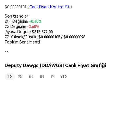
$0.00000101
(
Canlı Fiyatı Kontrol Et
)
Son trendler
24H Değişim:
+0.40%
7G Değişim:
-3.60%
Piyasa Değeri:
$315,579.00
7G Yüksek/Düşük: $
0.00000105
/ $
0.00000098
Toplum Sentimenti
--
Deputy Dawgs (DDAWGS) Canlı Fiyat Grafiği
1D
7D
1M
3M
1Y
YTD