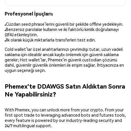
Profesyonel İpuçları:
Cüzdan seed phrase’lerini güvenli bir şekilde offline yedekleyin.
Benzersiz parolalar kullanın ve iki faktörlü kimlik doğrulamayı
(2FA) etkinleştirin.
İlk olarak küçük miktarlarla transferleri test edin.
Cold wallet’lar özel anahtarlarınızı çevrimdışı tutar, uzun vadeli
saklama için idealdir ancak kaybı önlemek için güvenli saklama
gerekir; Hot wallet’lar, Phemex’in güvenli custodian çözümü
dahil, güvenilir güvenlik önlemleri ile erişim sağlar. İhtiyacınıza en
uygun seçeneği seçin.
Phemex'te DDAWGS Satın Aldıktan Sonra
Ne Yapabilirsiniz?
With Phemex, you can unlock more from your crypto. From your
first spot trade to leveraging advanced bots and futures tools,
every feature is powered by our industry-leading security and
24/7 multilingual support.