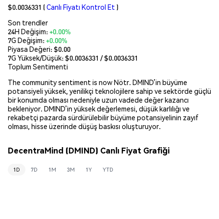
$0.0036331
(
Canlı Fiyatı Kontrol Et
)
Son trendler
24H Değişim:
+0.00%
7G Değişim:
+0.00%
Piyasa Değeri:
$0.00
7G Yüksek/Düşük: $
0.0036331
/ $
0.0036331
Toplum Sentimenti
The community sentiment is now Nötr. DMIND’in büyüme
potansiyeli yüksek, yenilikçi teknolojilere sahip ve sektörde güçlü
bir konumda olması nedeniyle uzun vadede değer kazancı
bekleniyor. DMIND’in yüksek değerlemesi, düşük karlılığı ve
rekabetçi pazarda sürdürülebilir büyüme potansiyelinin zayıf
olması, hisse üzerinde düşüş baskısı oluşturuyor.
DecentraMind (DMIND) Canlı Fiyat Grafiği
1D
7D
1M
3M
1Y
YTD