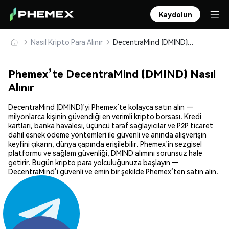
Kaydolun
Nasıl Kripto Para Alınır
DecentraMind (DMIND) Güvenle Satın Alın ve Saklayın
Phemex’te DecentraMind (DMIND) Nasıl
Alınır
DecentraMind (DMIND)’yi Phemex’te kolayca satın alın —
milyonlarca kişinin güvendiği en verimli kripto borsası. Kredi
kartları, banka havalesi, üçüncü taraf sağlayıcılar ve P2P ticaret
dahil esnek ödeme yöntemleri ile güvenli ve anında alışverişin
keyfini çıkarın, dünya çapında erişilebilir. Phemex’in sezgisel
platformu ve sağlam güvenliği, DMIND alımını sorunsuz hale
getirir. Bugün kripto para yolculuğunuza başlayın —
DecentraMind’i güvenli ve emin bir şekilde Phemex’ten satın alın.