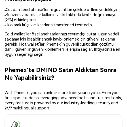
Cüzdan seed phrase’lerini güvenli bir şekilde offline yedekleyin.
Benzersiz parolalar kullanın ve iki faktörlü kimlik doğrulamayı
(2FA) etkinleştirin.
İlk olarak küçük miktarlarla transferleri test edin.
Cold wallet’lar özel anahtarlarınızı çevrimdışı tutar, uzun vadeli
saklama için idealdir ancak kaybı önlemek için güvenli saklama
gerekir; Hot wallet’lar, Phemex’in güvenli custodian çözümü
dahil, güvenilir güvenlik önlemleri ile erişim sağlar. İhtiyacınıza en
uygun seçeneği seçin.
Phemex'te DMIND Satın Aldıktan Sonra
Ne Yapabilirsiniz?
With Phemex, you can unlock more from your crypto. From your
first spot trade to leveraging advanced bots and futures tools,
every feature is powered by our industry-leading security and
24/7 multilingual support.