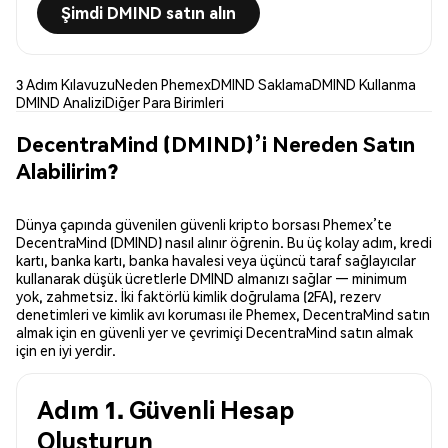
Şimdi DMIND satın alın
3 Adım Kılavuzu
Neden Phemex
DMIND Saklama
DMIND Kullanma
DMIND Analizi
Diğer Para Birimleri
DecentraMind (DMIND)’i Nereden Satın
Alabilirim?
Dünya çapında güvenilen güvenli kripto borsası Phemex’te
DecentraMind (DMIND) nasıl alınır öğrenin. Bu üç kolay adım, kredi
kartı, banka kartı, banka havalesi veya üçüncü taraf sağlayıcılar
kullanarak düşük ücretlerle DMIND almanızı sağlar — minimum
yok, zahmetsiz. İki faktörlü kimlik doğrulama (2FA), rezerv
denetimleri ve kimlik avı koruması ile Phemex, DecentraMind satın
almak için en güvenli yer ve çevrimiçi DecentraMind satın almak
için en iyi yerdir.
Adım 1. Güvenli Hesap
Oluşturun