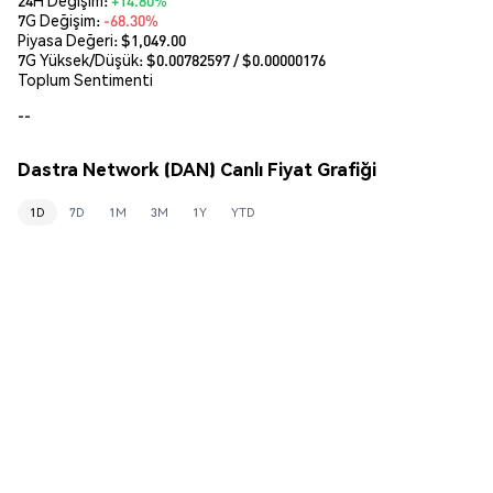
7G Değişim:
-68.30%
Piyasa Değeri:
$1,049.00
7G Yüksek/Düşük: $
0.00782597
/ $
0.00000176
Toplum Sentimenti
--
Dastra Network (DAN) Canlı Fiyat Grafiği
1D
7D
1M
3M
1Y
YTD