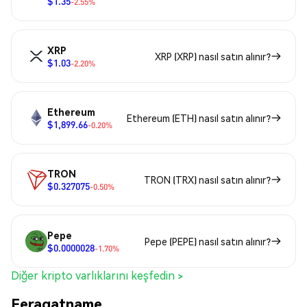
$1.35
-2.55%
XRP
XRP (XRP) nasıl satın alınır?
$1.03
-2.20%
Ethereum
Ethereum (ETH) nasıl satın alınır?
$1,899.66
-0.20%
TRON
TRON (TRX) nasıl satın alınır?
$0.327075
-0.50%
Pepe
Pepe (PEPE) nasıl satın alınır?
$0.0000028
-1.70%
Diğer kripto varlıklarını keşfedin >
Feragatname