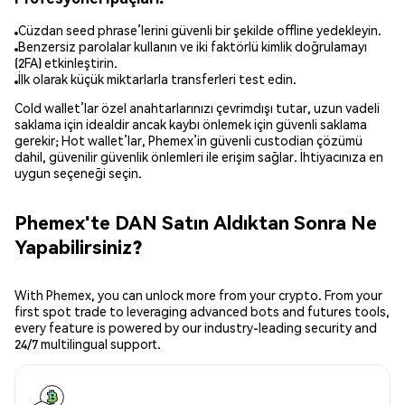
Cüzdan seed phrase’lerini güvenli bir şekilde offline yedekleyin.
Benzersiz parolalar kullanın ve iki faktörlü kimlik doğrulamayı
(2FA) etkinleştirin.
İlk olarak küçük miktarlarla transferleri test edin.
Cold wallet’lar özel anahtarlarınızı çevrimdışı tutar, uzun vadeli
saklama için idealdir ancak kaybı önlemek için güvenli saklama
gerekir; Hot wallet’lar, Phemex’in güvenli custodian çözümü
dahil, güvenilir güvenlik önlemleri ile erişim sağlar. İhtiyacınıza en
uygun seçeneği seçin.
Phemex'te DAN Satın Aldıktan Sonra Ne
Yapabilirsiniz?
With Phemex, you can unlock more from your crypto. From your
first spot trade to leveraging advanced bots and futures tools,
every feature is powered by our industry-leading security and
24/7 multilingual support.