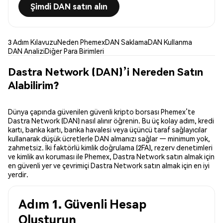
Şimdi DAN satın alın
3 Adım Kılavuzu
Neden Phemex
DAN Saklama
DAN Kullanma
DAN Analizi
Diğer Para Birimleri
Dastra Network (DAN)’i Nereden Satın
Alabilirim?
Dünya çapında güvenilen güvenli kripto borsası Phemex’te
Dastra Network (DAN) nasıl alınır öğrenin. Bu üç kolay adım, kredi
kartı, banka kartı, banka havalesi veya üçüncü taraf sağlayıcılar
kullanarak düşük ücretlerle DAN almanızı sağlar — minimum yok,
zahmetsiz. İki faktörlü kimlik doğrulama (2FA), rezerv denetimleri
ve kimlik avı koruması ile Phemex, Dastra Network satın almak için
en güvenli yer ve çevrimiçi Dastra Network satın almak için en iyi
yerdir.
Adım 1. Güvenli Hesap
Oluşturun