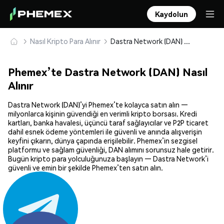
Kaydolun
Nasıl Kripto Para Alınır
Dastra Network (DAN) Güvenle Satın Alın ve Saklayın
Phemex’te Dastra Network (DAN) Nasıl
Alınır
Dastra Network (DAN)’yi Phemex’te kolayca satın alın —
milyonlarca kişinin güvendiği en verimli kripto borsası. Kredi
kartları, banka havalesi, üçüncü taraf sağlayıcılar ve P2P ticaret
dahil esnek ödeme yöntemleri ile güvenli ve anında alışverişin
keyfini çıkarın, dünya çapında erişilebilir. Phemex’in sezgisel
platformu ve sağlam güvenliği, DAN alımını sorunsuz hale getirir.
Bugün kripto para yolculuğunuza başlayın — Dastra Network’i
güvenli ve emin bir şekilde Phemex’ten satın alın.