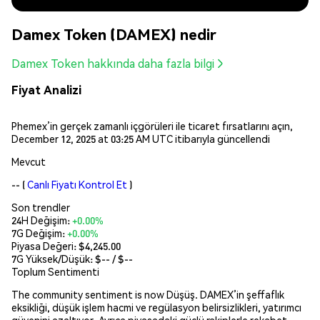
Damex Token (DAMEX) nedir
Damex Token hakkında daha fazla bilgi
Fiyat Analizi
Phemex’in gerçek zamanlı içgörüleri ile ticaret fırsatlarını açın,
December 12, 2025 at 03:25 AM UTC itibarıyla güncellendi
Mevcut
--
(
Canlı Fiyatı Kontrol Et
)
Son trendler
24H Değişim:
+0.00%
7G Değişim:
+0.00%
Piyasa Değeri:
$4,245.00
7G Yüksek/Düşük: $
--
/ $
--
Toplum Sentimenti
The community sentiment is now Düşüş. DAMEX’in şeffaflık
eksikliği, düşük işlem hacmi ve regülasyon belirsizlikleri, yatırımcı
güvenini azaltıyor. Ayrıca piyasadaki güçlü rakiplerle rekabet