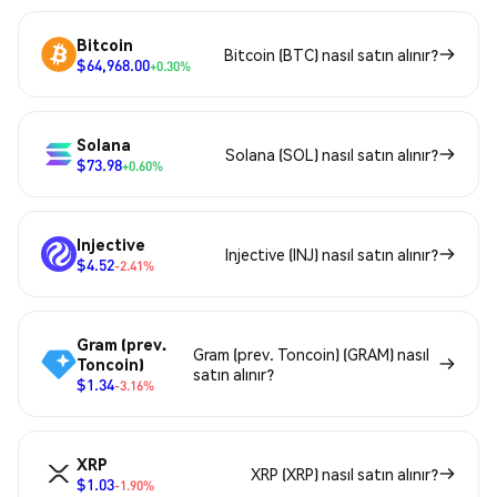
Bitcoin
Bitcoin (BTC) nasıl satın alınır?
$64,968.00
+0.30%
Solana
Solana (SOL) nasıl satın alınır?
$73.98
+0.60%
Injective
Injective (INJ) nasıl satın alınır?
$4.52
-2.41%
Gram (prev.
Gram (prev. Toncoin) (GRAM) nasıl
Toncoin)
satın alınır?
$1.34
-3.16%
XRP
XRP (XRP) nasıl satın alınır?
$1.03
-1.90%