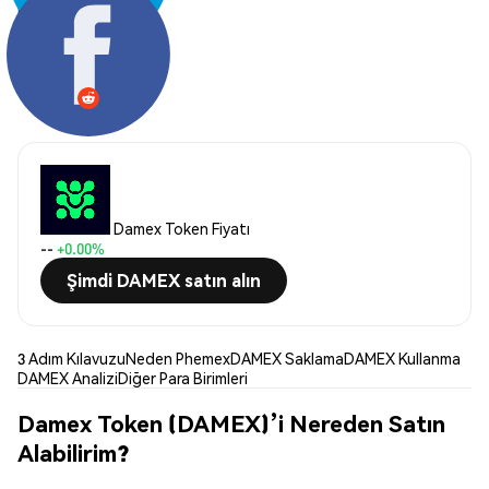
Paylaş:
Damex Token Fiyatı
--
+0.00%
Şimdi DAMEX satın alın
3 Adım Kılavuzu
Neden Phemex
DAMEX Saklama
DAMEX Kullanma
DAMEX Analizi
Diğer Para Birimleri
Damex Token (DAMEX)’i Nereden Satın
Alabilirim?