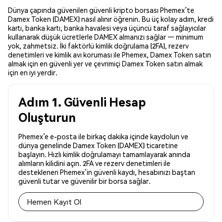
Dünya çapında güvenilen güvenli kripto borsası Phemex’te
Damex Token (DAMEX) nasıl alınır öğrenin. Bu üç kolay adım, kredi
kartı, banka kartı, banka havalesi veya üçüncü taraf sağlayıcılar
kullanarak düşük ücretlerle DAMEX almanızı sağlar — minimum
yok, zahmetsiz. İki faktörlü kimlik doğrulama (2FA), rezerv
denetimleri ve kimlik avı koruması ile Phemex, Damex Token satın
almak için en güvenli yer ve çevrimiçi Damex Token satın almak
için en iyi yerdir.
Adım 1. Güvenli Hesap
Oluşturun
Phemex’e e-posta ile birkaç dakika içinde kaydolun ve
dünya genelinde Damex Token (DAMEX) ticaretine
başlayın. Hızlı kimlik doğrulamayı tamamlayarak anında
alımların kilidini açın. 2FA ve rezerv denetimleri ile
desteklenen Phemex’in güvenli kaydı, hesabınızı baştan
güvenli tutar ve güvenilir bir borsa sağlar.
Hemen Kayıt Ol