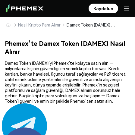
Kaydolun
Nasıl Kripto Para Alınır
Damex Token (DAMEX) Güvenle Satın Alın ve Saklayın
Phemex’te Damex Token (DAMEX) Nasıl
Alınır
Damex Token (DAMEX)’yi Phemex’te kolayca satın alın —
milyonlarca kişinin güvendiği en verimli kripto borsası. Kredi
kartları, banka havalesi, üçüncü taraf sağlayıcılar ve P2P ticaret
dahil esnek ödeme yöntemleri ile güvenli ve anında alışverişin
keyfini çıkarın, dünya çapında erişilebilir. Phemex’in sezgisel
platformu ve sağlam güvenliği, DAMEX alımını sorunsuz hale
getirir. Bugün kripto para yolculuğunuza başlayın — Damex
Token’i güvenli ve emin bir şekilde Phemex’ten satın alın.