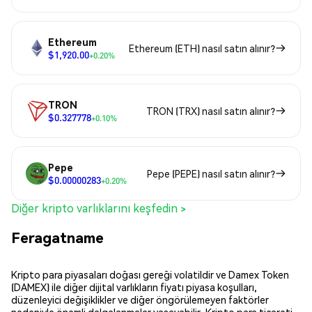
Ethereum
Ethereum (ETH) nasıl satın alınır?
$1,920.00
+0.20%
TRON
TRON (TRX) nasıl satın alınır?
$0.327778
+0.10%
Pepe
Pepe (PEPE) nasıl satın alınır?
$0.00000283
+0.20%
Diğer kripto varlıklarını keşfedin >
Feragatname
Kripto para piyasaları doğası gereği volatildir ve Damex Token
(DAMEX) ile diğer dijital varlıkların fiyatı piyasa koşulları,
düzenleyici değişiklikler ve diğer öngörülemeyen faktörler
nedeniyle önemli dalgalanmalar yaşayabilir. Kripto para ticareti