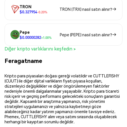
TRON
TRON (TRX) nasıl satın alınır?
$0.327954
-0.20%
Pepe
Pepe (PEPE) nasıl satın alınır?
$0.00000282
+1.00%
Diğer kripto varlıklarını keşfedin >
Feragatname
Kripto para piyasaları doğası gereği volatildir ve CUTTLEFISHY
(CUUT) ile diğer dijital varlıkların fiyatı piyasa koşulları,
düzenleyici değişiklikler ve diğer öngörülemeyen faktörler
nedeniyle önemli dalgalanmalar yaşayabilir. Kripto para ticareti
risk içerir ve geçmiş performans gelecekteki sonuçların garantisi
değildir. Kapsamlı bir araştırma yapmanızı, risk yönetimi
stratejileri uygulamanızı ve yalnızca kaybetmeyi göze
alabileceğiniz kadar yatırım yapmanızı önemle tavsiye ederiz.
Phemex, CUTTLEFISHY alım veya satımı sırasında oluşabilecek
herhangi bir kayıptan sorumlu değildir.