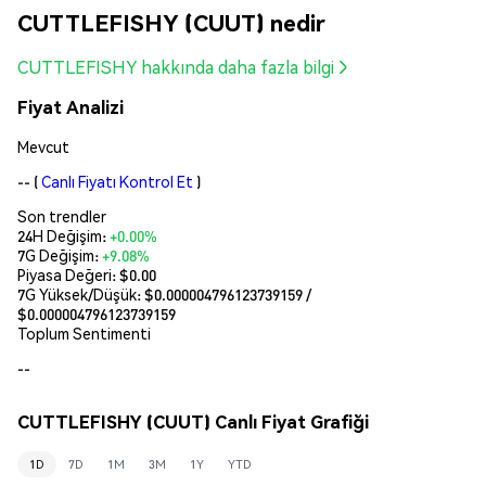
CUTTLEFISHY (CUUT) nedir
CUTTLEFISHY hakkında daha fazla bilgi
Fiyat Analizi
Mevcut
--
(
Canlı Fiyatı Kontrol Et
)
Son trendler
24H Değişim:
+0.00%
7G Değişim:
+9.08%
Piyasa Değeri:
$0.00
7G Yüksek/Düşük: $
0.000004796123739159
/
$
0.000004796123739159
Toplum Sentimenti
--
CUTTLEFISHY (CUUT) Canlı Fiyat Grafiği
1D
7D
1M
3M
1Y
YTD