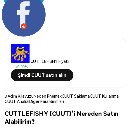
Paylaş:
CUTTLEFISHY Fiyatı
--
+0.00%
Şimdi CUUT satın alın
3 Adım Kılavuzu
Neden Phemex
CUUT Saklama
CUUT Kullanma
CUUT Analizi
Diğer Para Birimleri
CUTTLEFISHY (CUUT)’i Nereden Satın
Alabilirim?