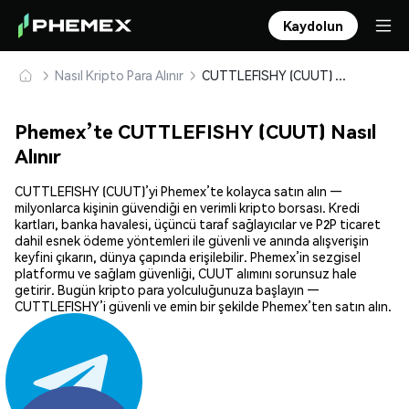
Kaydolun
Nasıl Kripto Para Alınır
CUTTLEFISHY (CUUT) Güvenle Satın Alın ve Saklayın
Phemex’te CUTTLEFISHY (CUUT) Nasıl
Alınır
CUTTLEFISHY (CUUT)’yi Phemex’te kolayca satın alın —
milyonlarca kişinin güvendiği en verimli kripto borsası. Kredi
kartları, banka havalesi, üçüncü taraf sağlayıcılar ve P2P ticaret
dahil esnek ödeme yöntemleri ile güvenli ve anında alışverişin
keyfini çıkarın, dünya çapında erişilebilir. Phemex’in sezgisel
platformu ve sağlam güvenliği, CUUT alımını sorunsuz hale
getirir. Bugün kripto para yolculuğunuza başlayın —
CUTTLEFISHY’i güvenli ve emin bir şekilde Phemex’ten satın alın.