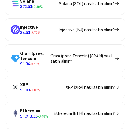
Solana
Solana (SOL) nasıl satın alınır?
$73.53
+0.30%
Injective
Injective (INJ) nasıl satın alınır?
$4.53
-2.77%
Gram (prev.
Gram (prev. Toncoin) (GRAM) nasıl
Toncoin)
satın alınır?
$1.34
-3.10%
XRP
XRP (XRP) nasıl satın alınır?
$1.03
-1.00%
Ethereum
Ethereum (ETH) nasıl satın alınır?
$1,913.33
+0.40%