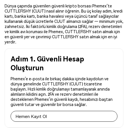
Dünya çapında güvenilen güvenli kripto borsası Phemex’te
CUTTLEFISHY (CUUT) nasıl alınır öğrenin. Bu üç kolay adım, kredi
kartı, banka kartı, banka havalesi veya üçüncü taraf sağlayıcılar
kullanarak düşük ücretlerle CUUT almanızı sağlar — minimum yok,
zahmetsiz. İki faktörlü kimlik doğrulama (2FA), rezerv denetimleri
ve kimlik avı koruması ile Phemex, CUTTLEFISHY satın almak için
en güvenli yer ve çevrimiçi CUTTLEFISHY satın almak için en iyi
yerdir.
Adım 1. Güvenli Hesap
Oluşturun
Phemex’e e-posta ile birkaç dakika içinde kaydolun ve
dünya genelinde CUTTLEFISHY (CUUT) ticaretine
başlayın. Hızlı kimlik doğrulamayı tamamlayarak anında
alımların kilidini açın. 2FA ve rezerv denetimleri ile
desteklenen Phemex’in güvenli kaydı, hesabınızı baştan
güvenli tutar ve güvenilir bir borsa sağlar.
Hemen Kayıt Ol