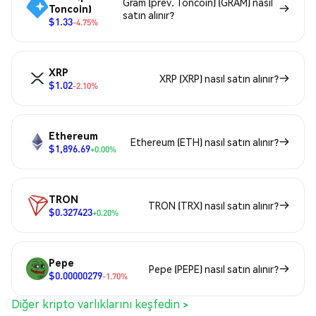
Gram (prev. Toncoin) (GRAM) nasıl
Toncoin)
satın alınır?
$1.33
-4.75%
XRP
XRP (XRP) nasıl satın alınır?
$1.02
-2.10%
Ethereum
Ethereum (ETH) nasıl satın alınır?
$1,896.69
+0.00%
TRON
TRON (TRX) nasıl satın alınır?
$0.327423
+0.20%
Pepe
Pepe (PEPE) nasıl satın alınır?
$0.00000279
-1.70%
Diğer kripto varlıklarını keşfedin >