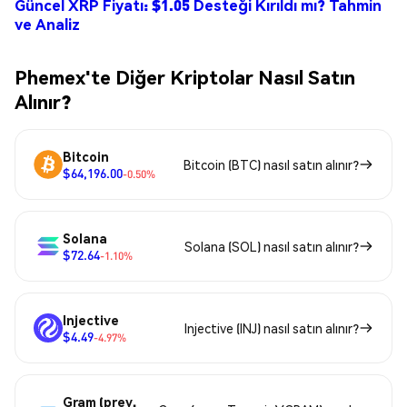
Güncel XRP Fiyatı: $1.05 Desteği Kırıldı mı? Tahmin
ve Analiz
Phemex'te Diğer Kriptolar Nasıl Satın
Alınır?
Bitcoin
Bitcoin (BTC) nasıl satın alınır?
$64,196.00
-0.50%
Solana
Solana (SOL) nasıl satın alınır?
$72.64
-1.10%
Injective
Injective (INJ) nasıl satın alınır?
$4.49
-4.97%
Gram (prev.