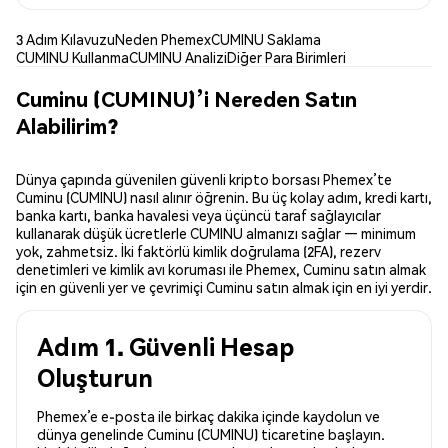
3 Adım Kılavuzu
Neden Phemex
CUMINU Saklama
CUMINU Kullanma
CUMINU Analizi
Diğer Para Birimleri
Cuminu (CUMINU)’i Nereden Satın
Alabilirim?
Dünya çapında güvenilen güvenli kripto borsası Phemex’te
Cuminu (CUMINU) nasıl alınır öğrenin. Bu üç kolay adım, kredi kartı,
banka kartı, banka havalesi veya üçüncü taraf sağlayıcılar
kullanarak düşük ücretlerle CUMINU almanızı sağlar — minimum
yok, zahmetsiz. İki faktörlü kimlik doğrulama (2FA), rezerv
denetimleri ve kimlik avı koruması ile Phemex, Cuminu satın almak
için en güvenli yer ve çevrimiçi Cuminu satın almak için en iyi yerdir.
Adım 1. Güvenli Hesap
Oluşturun
Phemex’e e-posta ile birkaç dakika içinde kaydolun ve
dünya genelinde Cuminu (CUMINU) ticaretine başlayın.