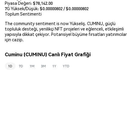
Piyasa Değeri:
$78,142.00
7G Yüksek/Düşük: $
0.00000802
/ $
0.00000802
Toplum Sentimenti
The community sentiment is now Yükseliş. CUMINU, güçlü
topluluk desteği, yenilikçi NFT projeleri ve eğlenceli, etkileşimli
yapısıyla dikkat çekiyor. Potansiyel büyüme fırsatları yatırımcılar
için cazip.
Cuminu (CUMINU) Canlı Fiyat Grafiği
1D
7D
1M
3M
1Y
YTD