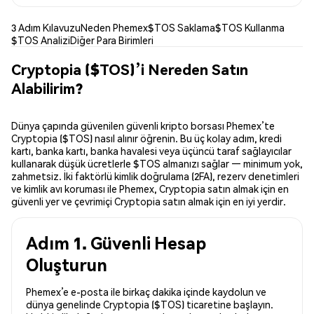
3 Adım Kılavuzu
Neden Phemex
$TOS Saklama
$TOS Kullanma
$TOS Analizi
Diğer Para Birimleri
Cryptopia ($TOS)’i Nereden Satın
Alabilirim?
Dünya çapında güvenilen güvenli kripto borsası Phemex’te
Cryptopia ($TOS) nasıl alınır öğrenin. Bu üç kolay adım, kredi
kartı, banka kartı, banka havalesi veya üçüncü taraf sağlayıcılar
kullanarak düşük ücretlerle $TOS almanızı sağlar — minimum yok,
zahmetsiz. İki faktörlü kimlik doğrulama (2FA), rezerv denetimleri
ve kimlik avı koruması ile Phemex, Cryptopia satın almak için en
güvenli yer ve çevrimiçi Cryptopia satın almak için en iyi yerdir.
Adım 1. Güvenli Hesap
Oluşturun
Phemex’e e-posta ile birkaç dakika içinde kaydolun ve
dünya genelinde Cryptopia ($TOS) ticaretine başlayın.