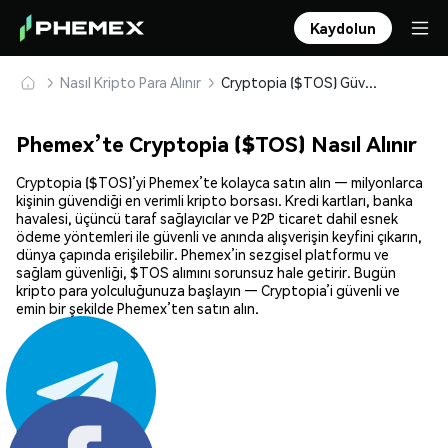
Kaydolun
Nasıl Kripto Para Alınır
Cryptopia ($TOS) Güvenle Satın Alın ve Saklayın
Phemex’te Cryptopia ($TOS) Nasıl Alınır
Cryptopia ($TOS)’yi Phemex’te kolayca satın alın — milyonlarca
kişinin güvendiği en verimli kripto borsası. Kredi kartları, banka
havalesi, üçüncü taraf sağlayıcılar ve P2P ticaret dahil esnek
ödeme yöntemleri ile güvenli ve anında alışverişin keyfini çıkarın,
dünya çapında erişilebilir. Phemex’in sezgisel platformu ve
sağlam güvenliği, $TOS alımını sorunsuz hale getirir. Bugün
kripto para yolculuğunuza başlayın — Cryptopia’i güvenli ve
emin bir şekilde Phemex’ten satın alın.
Paylaş: