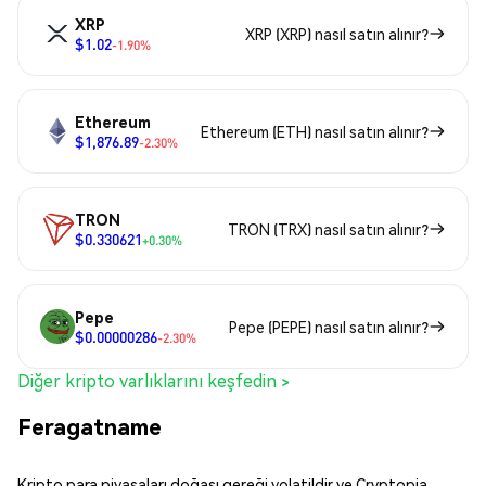
XRP
XRP (XRP) nasıl satın alınır?
$1.02
-1.90%
Ethereum
Ethereum (ETH) nasıl satın alınır?
$1,876.89
-2.30%
TRON
TRON (TRX) nasıl satın alınır?
$0.330621
+0.30%
Pepe
Pepe (PEPE) nasıl satın alınır?
$0.00000286
-2.30%
Diğer kripto varlıklarını keşfedin >
Feragatname
Kripto para piyasaları doğası gereği volatildir ve Cryptopia