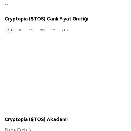
--
Cryptopia ($TOS) Canlı Fiyat Grafiği
1D
7D
1M
3M
1Y
YTD
Cryptopia ($TOS) Akademi
Daha Fazla