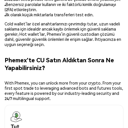
Benzersiz parolalar kullanın ve iki faktörlü kimlik doğrulamayı
(2FA) etkinleştirin.
İlk olarak küçük miktarlarla transferleri test edin.
Cold wallet’lar özel anahtarlarınızı çevrimdışı tutar, uzun vadeli
saklama için idealdir ancak kaybı önlemek için güvenli saklama
gerekir; Hot wallet’lar, Phemex’in güvenli custodian çözümü
dahil, güvenilir güvenlik önlemleri ile erişim sağlar. İhtiyacınıza en
uygun seçeneği seçin.
Phemex'te CU Satın Aldıktan Sonra Ne
Yapabilirsiniz?
With Phemex, you can unlock more from your crypto. From your
first spot trade to leveraging advanced bots and futures tools,
every feature is powered by our industry-leading security and
24/7 multilingual support.
Tut