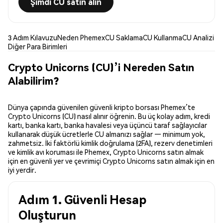
Şimdi CU satın alın
3 Adım Kılavuzu
Neden Phemex
CU Saklama
CU Kullanma
CU Analizi
Diğer Para Birimleri
Crypto Unicorns (CU)’i Nereden Satın
Alabilirim?
Dünya çapında güvenilen güvenli kripto borsası Phemex’te
Crypto Unicorns (CU) nasıl alınır öğrenin. Bu üç kolay adım, kredi
kartı, banka kartı, banka havalesi veya üçüncü taraf sağlayıcılar
kullanarak düşük ücretlerle CU almanızı sağlar — minimum yok,
zahmetsiz. İki faktörlü kimlik doğrulama (2FA), rezerv denetimleri
ve kimlik avı koruması ile Phemex, Crypto Unicorns satın almak
için en güvenli yer ve çevrimiçi Crypto Unicorns satın almak için en
iyi yerdir.
Adım 1. Güvenli Hesap
Oluşturun