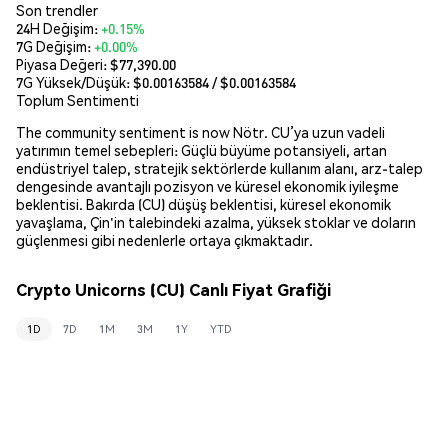
Son trendler
24H Değişim:
+0.15%
7G Değişim:
+0.00%
Piyasa Değeri:
$77,390.00
7G Yüksek/Düşük: $
0.00163584
/ $
0.00163584
Toplum Sentimenti
The community sentiment is now Nötr. CU’ya uzun vadeli
yatırımın temel sebepleri: Güçlü büyüme potansiyeli, artan
endüstriyel talep, stratejik sektörlerde kullanım alanı, arz-talep
dengesinde avantajlı pozisyon ve küresel ekonomik iyileşme
beklentisi. Bakırda (CU) düşüş beklentisi, küresel ekonomik
yavaşlama, Çin'in talebindeki azalma, yüksek stoklar ve doların
güçlenmesi gibi nedenlerle ortaya çıkmaktadır.
Crypto Unicorns (CU) Canlı Fiyat Grafiği
1D
7D
1M
3M
1Y
YTD