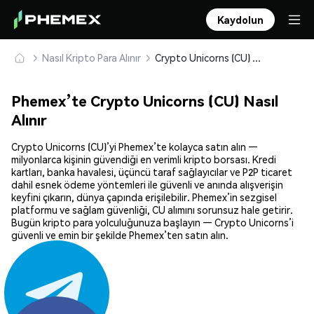
Kaydolun
Nasıl Kripto Para Alınır
Crypto Unicorns (CU) Güvenle Satın Alın ve Saklayın
Phemex’te Crypto Unicorns (CU) Nasıl
Alınır
Crypto Unicorns (CU)’yi Phemex’te kolayca satın alın —
milyonlarca kişinin güvendiği en verimli kripto borsası. Kredi
kartları, banka havalesi, üçüncü taraf sağlayıcılar ve P2P ticaret
dahil esnek ödeme yöntemleri ile güvenli ve anında alışverişin
keyfini çıkarın, dünya çapında erişilebilir. Phemex’in sezgisel
platformu ve sağlam güvenliği, CU alımını sorunsuz hale getirir.
Bugün kripto para yolculuğunuza başlayın — Crypto Unicorns’i
güvenli ve emin bir şekilde Phemex’ten satın alın.