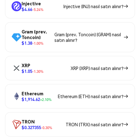
Injective
Injective (INJ) nasıl satın alınır?
$4.66
-5.24%
Gram (prev.
Gram (prev. Toncoin) (GRAM) nasıl
Toncoin)
satın alınır?
$1.38
-1.00%
XRP
XRP (XRP) nasıl satın alınır?
$1.05
-1.30%
Ethereum
Ethereum (ETH) nasıl satın alınır?
$1,914.62
+2.10%
TRON
TRON (TRX) nasıl satın alınır?
$0.327355
-0.30%