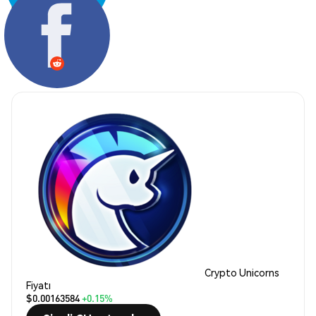
Paylaş:
Crypto Unicorns
Fiyatı
$0.00163584
+0.15%