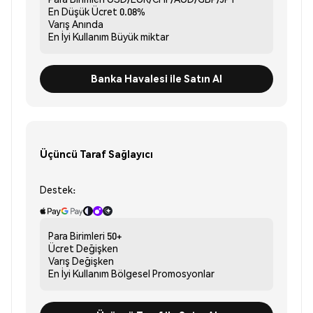
En Düşük Ücret
0.08%
Varış
Anında
En İyi Kullanım
Büyük miktar
Banka Havalesi ile Satın Al
Üçüncü Taraf Sağlayıcı
Destek:
Para Birimleri
50+
Ücret
Değişken
Varış
Değişken
En İyi Kullanım
Bölgesel Promosyonlar