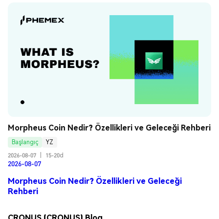
Morpheus Coin Nedir? Özellikleri ve Geleceği Rehberi
Başlangıç
YZ
2026-08-07
|
15-20d
2026-08-07
Morpheus Coin Nedir? Özellikleri ve Geleceği
Rehberi
CRONUS (CRONUS) Blog