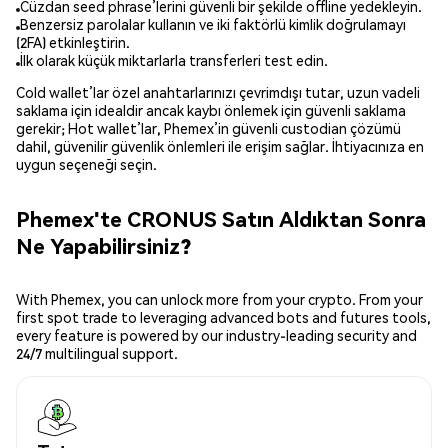
Cüzdan seed phrase’lerini güvenli bir şekilde offline yedekleyin.
Benzersiz parolalar kullanın ve iki faktörlü kimlik doğrulamayı
(2FA) etkinleştirin.
İlk olarak küçük miktarlarla transferleri test edin.
Cold wallet’lar özel anahtarlarınızı çevrimdışı tutar, uzun vadeli
saklama için idealdir ancak kaybı önlemek için güvenli saklama
gerekir; Hot wallet’lar, Phemex’in güvenli custodian çözümü
dahil, güvenilir güvenlik önlemleri ile erişim sağlar. İhtiyacınıza en
uygun seçeneği seçin.
Phemex'te CRONUS Satın Aldıktan Sonra
Ne Yapabilirsiniz?
With Phemex, you can unlock more from your crypto. From your
first spot trade to leveraging advanced bots and futures tools,
every feature is powered by our industry-leading security and
24/7 multilingual support.