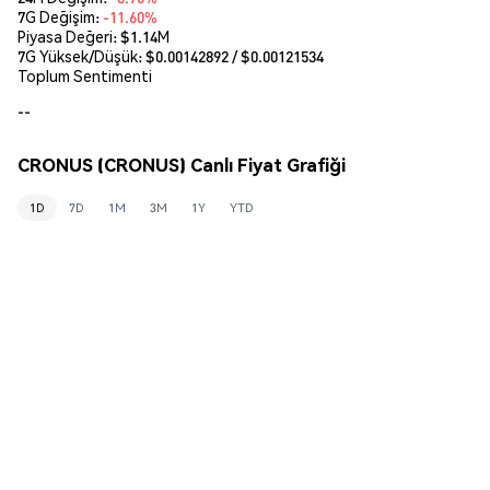
7G Değişim:
-11.60%
Piyasa Değeri:
$1.14M
7G Yüksek/Düşük: $
0.00142892
/ $
0.00121534
Toplum Sentimenti
--
CRONUS (CRONUS) Canlı Fiyat Grafiği
1D
7D
1M
3M
1Y
YTD