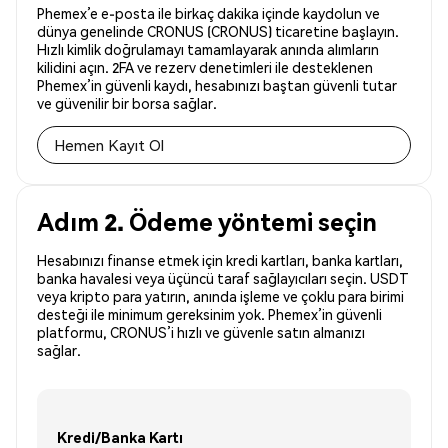
Phemex’e e-posta ile birkaç dakika içinde kaydolun ve
dünya genelinde CRONUS (CRONUS) ticaretine başlayın.
Hızlı kimlik doğrulamayı tamamlayarak anında alımların
kilidini açın. 2FA ve rezerv denetimleri ile desteklenen
Phemex’in güvenli kaydı, hesabınızı baştan güvenli tutar
ve güvenilir bir borsa sağlar.
Hemen Kayıt Ol
Adım 2. Ödeme yöntemi seçin
Hesabınızı finanse etmek için kredi kartları, banka kartları,
banka havalesi veya üçüncü taraf sağlayıcıları seçin. USDT
veya kripto para yatırın, anında işleme ve çoklu para birimi
desteği ile minimum gereksinim yok. Phemex’in güvenli
platformu, CRONUS’i hızlı ve güvenle satın almanızı
sağlar.
Kredi/Banka Kartı