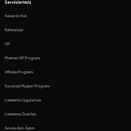
Servislerimiz
Rewards Hub
Referanslar
VIP
Phemex VIP Programı
Affiliate Programı
Kurumsal Müşteri Programı
Listeleme Uygulaması
Listeleme Önerileri
Simüle Alım-Satım