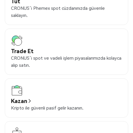
Tut
CRONUS’i Phemex spot cüzdanınızda güvenle
saklayın.
Trade Et
CRONUS’i spot ve vadeli işlem piyasalarımızda kolayca
alıp satın.
Kazan
Kripto ile güvenli pasif gelir kazanın.