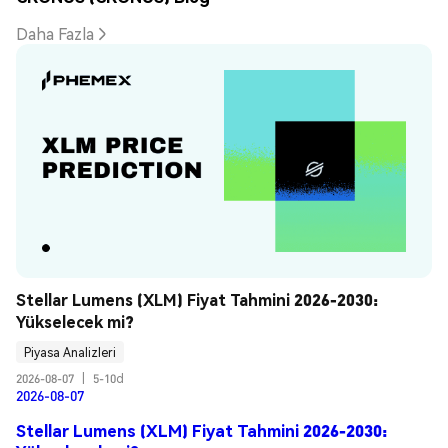
Daha Fazla
Stellar Lumens (XLM) Fiyat Tahmini 2026-2030: 
Yükselecek mi?
Piyasa Analizleri
2026-08-07
|
5-10d
2026-08-07
Stellar Lumens (XLM) Fiyat Tahmini 2026-2030: