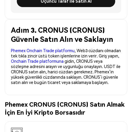
Üçüncü Taraf ile Satın Al
Adım 3. CRONUS (CRONUS)
Güvenle Satın Alın ve Saklayın
Phemex Onchain Trade platformu
, Web3 cüzdanı olmadan
tek tıkla zincir üstü token işlemlerine izin verir. Giriş yapın,
Onchain Trade platformuna
gidin, CRONUS veya
sözleşme adresini arayın ve uygunluğu onaylayın. USDT ile
CRONUS satın alın, harici cüzdan gerekmez. Phemex’in
yüksek güvenlikli cüzdanında saklayın. CRONUS’i güvenle
satın alın ve bugün ticaret veya saklamaya başlayın.
Phemex CRONUS (CRONUS) Satın Almak
İçin En İyi Kripto Borsasıdır