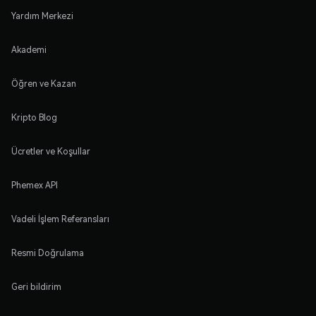
Yardım Merkezi
Akademi
Öğren ve Kazan
Kripto Blog
Ücretler ve Koşullar
Phemex API
Vadeli İşlem Referansları
Resmi Doğrulama
Geri bildirim