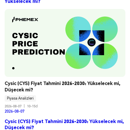
Yükselecek mi?
Cysic (CYS) Fiyat Tahmini 2026-2030: Yükselecek mi, 
Düşecek mi?
Piyasa Analizleri
2026-08-07
|
10-15d
2026-08-07
Cysic (CYS) Fiyat Tahmini 2026-2030: Yükselecek mi,
Düşecek mi?