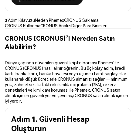
3 Adım Kılavuzu
Neden Phemex
CRONUS Saklama
CRONUS Kullanma
CRONUS Analizi
Diğer Para Birimleri
CRONUS (CRONUS)’i Nereden Satın
Alabilirim?
Dünya çapında güvenilen güvenli kripto borsası Phemex’te
CRONUS (CRONUS) nasıl alınır öğrenin. Bu üç kolay adım, kredi
kartı, banka kartı, banka havalesi veya üçüncü taraf sağlayıcılar
kullanarak düşük ücretlerle CRONUS almanızı sağlar — minimum
yok, zahmetsiz. İki faktörlü kimlik doğrulama (2FA), rezerv
denetimleri ve kimlik avı koruması ile Phemex, CRONUS satın
almak için en güvenli yer ve çevrimiçi CRONUS satın almak için en
iyi yerdir.
Adım 1. Güvenli Hesap
Oluşturun