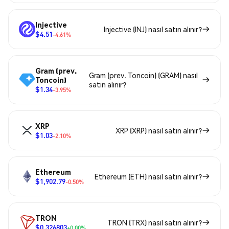
Injective
Injective (INJ) nasıl satın alınır?
$4.51
-4.61%
Gram (prev.
Gram (prev. Toncoin) (GRAM) nasıl
Toncoin)
satın alınır?
$1.34
-3.95%
XRP
XRP (XRP) nasıl satın alınır?
$1.03
-2.10%
Ethereum
Ethereum (ETH) nasıl satın alınır?
$1,902.79
-0.50%
TRON
TRON (TRX) nasıl satın alınır?
$0.326803
+0.00%