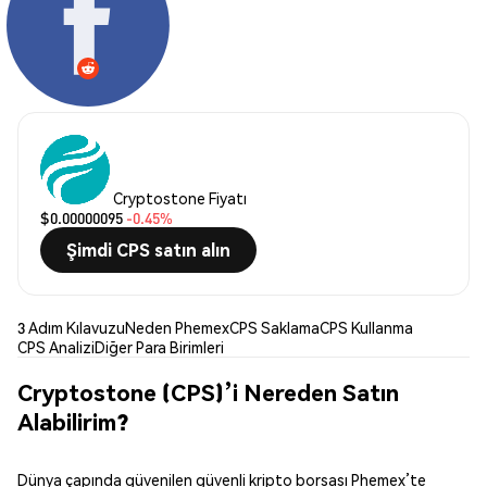
Cryptostone Fiyatı
$0.00000095
-0.45%
Şimdi CPS satın alın
3 Adım Kılavuzu
Neden Phemex
CPS Saklama
CPS Kullanma
CPS Analizi
Diğer Para Birimleri
Cryptostone (CPS)’i Nereden Satın
Alabilirim?
Dünya çapında güvenilen güvenli kripto borsası Phemex’te