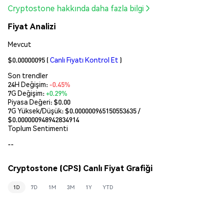
Cryptostone hakkında daha fazla bilgi
Fiyat Analizi
Mevcut
$0.00000095
(
Canlı Fiyatı Kontrol Et
)
Son trendler
24H Değişim:
-0.45%
7G Değişim:
+0.29%
Piyasa Değeri:
$0.00
7G Yüksek/Düşük: $
0.000000965150553635
/
$
0.000000948942834914
Toplum Sentimenti
--
Cryptostone (CPS) Canlı Fiyat Grafiği
1D
7D
1M
3M
1Y
YTD