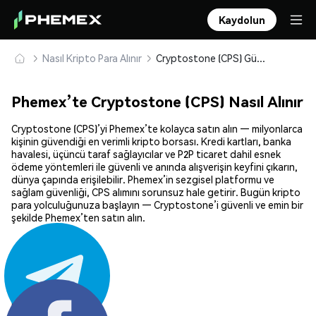
Kaydolun
Nasıl Kripto Para Alınır
Cryptostone (CPS) Güvenle Satın Alın ve Saklayın
Phemex’te Cryptostone (CPS) Nasıl Alınır
Cryptostone (CPS)’yi Phemex’te kolayca satın alın — milyonlarca
kişinin güvendiği en verimli kripto borsası. Kredi kartları, banka
havalesi, üçüncü taraf sağlayıcılar ve P2P ticaret dahil esnek
ödeme yöntemleri ile güvenli ve anında alışverişin keyfini çıkarın,
dünya çapında erişilebilir. Phemex’in sezgisel platformu ve
sağlam güvenliği, CPS alımını sorunsuz hale getirir. Bugün kripto
para yolculuğunuza başlayın — Cryptostone’i güvenli ve emin bir
şekilde Phemex’ten satın alın.
Paylaş: