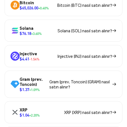
Bitcoin
Bitcoin (BTC) nasıl satın alınır?
$65,026.00
+0.40%
Solana
Solana (SOL) nasıl satın alınır?
$76.18
+3.60%
Injective
Injective (INJ) nasıl satın alınır?
$4.41
-1.54%
Gram (prev.
Gram (prev. Toncoin) (GRAM) nasıl
Toncoin)
satın alınır?
$1.37
+1.09%
XRP
XRP (XRP) nasıl satın alınır?
$1.04
+2.20%