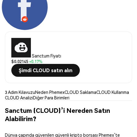
Sanctum Fiyatı
$0.02145
+0.17%
Şimdi CLOUD satın alın
3 Adım Kılavuzu
Neden Phemex
CLOUD Saklama
CLOUD Kullanma
CLOUD Analizi
Diğer Para Birimleri
Sanctum (CLOUD)’i Nereden Satın
Alabilirim?
Dünya çapında güvenilen güvenli kripto borsası Phemex’te