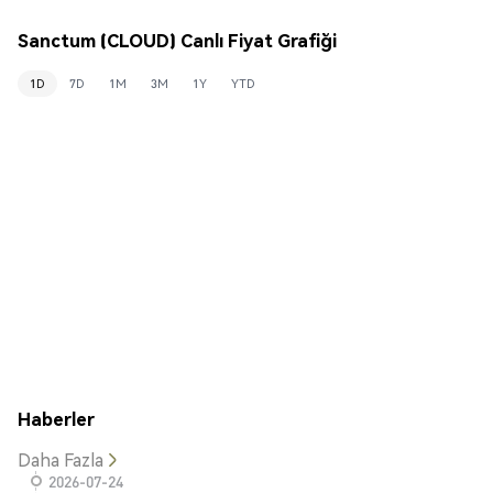
Sanctum (CLOUD) Canlı Fiyat Grafiği
1D
7D
1M
3M
1Y
YTD
Haberler
Daha Fazla
2026-07-24