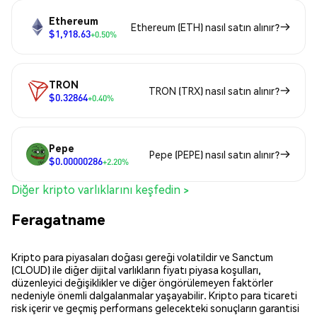
Ethereum
Ethereum (ETH) nasıl satın alınır?
$1,918.63
+0.50%
TRON
TRON (TRX) nasıl satın alınır?
$0.32864
+0.40%
Pepe
Pepe (PEPE) nasıl satın alınır?
$0.00000286
+2.20%
Diğer kripto varlıklarını keşfedin >
Feragatname
Kripto para piyasaları doğası gereği volatildir ve Sanctum
(CLOUD) ile diğer dijital varlıkların fiyatı piyasa koşulları,
düzenleyici değişiklikler ve diğer öngörülemeyen faktörler
nedeniyle önemli dalgalanmalar yaşayabilir. Kripto para ticareti
risk içerir ve geçmiş performans gelecekteki sonuçların garantisi