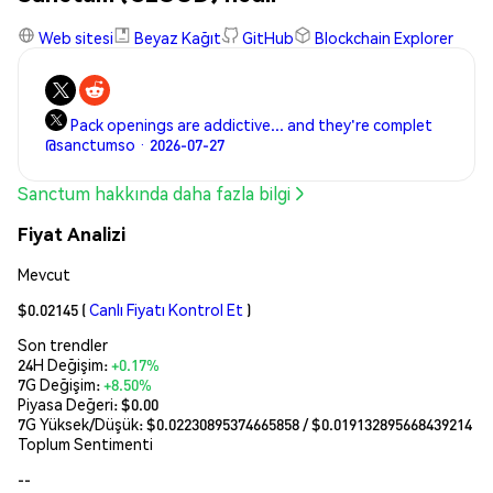
Web sitesi
Beyaz Kağıt
GitHub
Blockchain Explorer
Pack openings are addictive... and they're complet
@sanctumso · 2026-07-27
Sanctum hakkında daha fazla bilgi
Fiyat Analizi
Mevcut
$0.02145
(
Canlı Fiyatı Kontrol Et
)
Son trendler
24H Değişim:
+0.17%
7G Değişim:
+8.50%
Piyasa Değeri:
$0.00
7G Yüksek/Düşük: $
0.02230895374665858
/ $
0.019132895668439214
Toplum Sentimenti
--