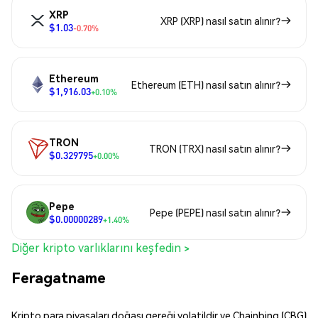
XRP
XRP (XRP) nasıl satın alınır?
$1.03
-0.70%
Ethereum
Ethereum (ETH) nasıl satın alınır?
$1,916.03
+0.10%
TRON
TRON (TRX) nasıl satın alınır?
$0.329795
+0.00%
Pepe
Pepe (PEPE) nasıl satın alınır?
$0.00000289
+1.40%
Diğer kripto varlıklarını keşfedin >
Feragatname
Kripto para piyasaları doğası gereği volatildir ve Chainbing (CBG)