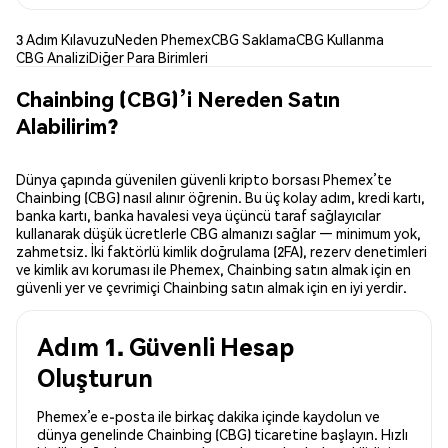
3 Adım Kılavuzu
Neden Phemex
CBG Saklama
CBG Kullanma
CBG Analizi
Diğer Para Birimleri
Chainbing (CBG)’i Nereden Satın
Alabilirim?
Dünya çapında güvenilen güvenli kripto borsası Phemex’te
Chainbing (CBG) nasıl alınır öğrenin. Bu üç kolay adım, kredi kartı,
banka kartı, banka havalesi veya üçüncü taraf sağlayıcılar
kullanarak düşük ücretlerle CBG almanızı sağlar — minimum yok,
zahmetsiz. İki faktörlü kimlik doğrulama (2FA), rezerv denetimleri
ve kimlik avı koruması ile Phemex, Chainbing satın almak için en
güvenli yer ve çevrimiçi Chainbing satın almak için en iyi yerdir.
Adım 1. Güvenli Hesap
Oluşturun
Phemex’e e-posta ile birkaç dakika içinde kaydolun ve
dünya genelinde Chainbing (CBG) ticaretine başlayın. Hızlı