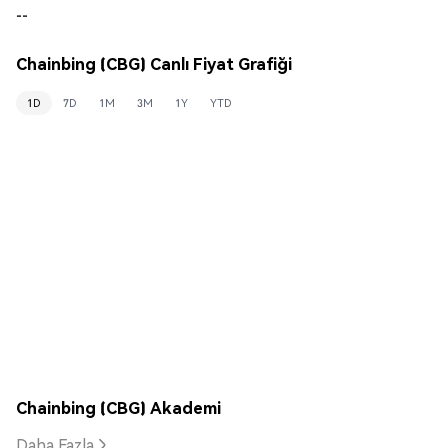
--
Chainbing (CBG) Canlı Fiyat Grafiği
1D
7D
1M
3M
1Y
YTD
Chainbing (CBG) Akademi
Daha Fazla