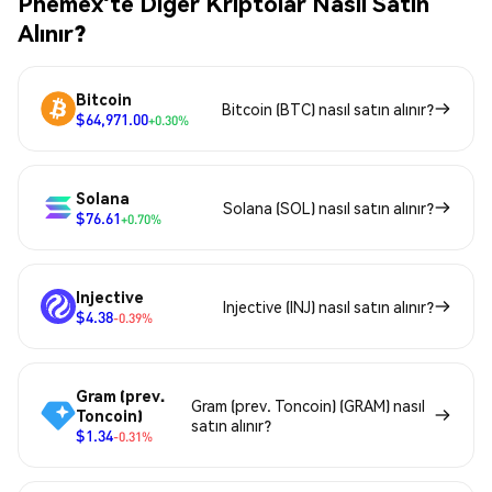
Phemex'te Diğer Kriptolar Nasıl Satın
Alınır?
Bitcoin
Bitcoin (BTC) nasıl satın alınır?
$64,971.00
+0.30%
Solana
Solana (SOL) nasıl satın alınır?
$76.61
+0.70%
Injective
Injective (INJ) nasıl satın alınır?
$4.38
-0.39%
Gram (prev.
Gram (prev. Toncoin) (GRAM) nasıl
Toncoin)
satın alınır?
$1.34
-0.31%