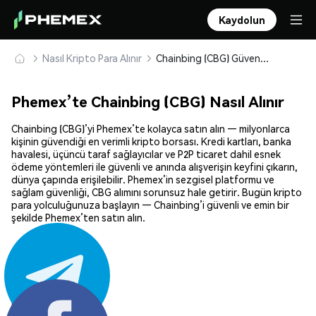
Kaydolun
Nasıl Kripto Para Alınır
Chainbing (CBG) Güvenle Satın Alın ve Saklayın
Phemex’te Chainbing (CBG) Nasıl Alınır
Chainbing (CBG)’yi Phemex’te kolayca satın alın — milyonlarca
kişinin güvendiği en verimli kripto borsası. Kredi kartları, banka
havalesi, üçüncü taraf sağlayıcılar ve P2P ticaret dahil esnek
ödeme yöntemleri ile güvenli ve anında alışverişin keyfini çıkarın,
dünya çapında erişilebilir. Phemex’in sezgisel platformu ve
sağlam güvenliği, CBG alımını sorunsuz hale getirir. Bugün kripto
para yolculuğunuza başlayın — Chainbing’i güvenli ve emin bir
şekilde Phemex’ten satın alın.
Paylaş: