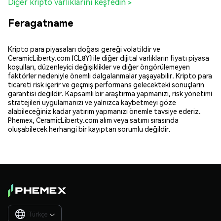
Diğer kripto varlıklarını keşfedin >
Feragatname
Kripto para piyasaları doğası gereği volatildir ve
CeramicLiberty.com (CL8Y) ile diğer dijital varlıkların fiyatı piyasa
koşulları, düzenleyici değişiklikler ve diğer öngörülemeyen
faktörler nedeniyle önemli dalgalanmalar yaşayabilir. Kripto para
ticareti risk içerir ve geçmiş performans gelecekteki sonuçların
garantisi değildir. Kapsamlı bir araştırma yapmanızı, risk yönetimi
stratejileri uygulamanızı ve yalnızca kaybetmeyi göze
alabileceğiniz kadar yatırım yapmanızı önemle tavsiye ederiz.
Phemex, CeramicLiberty.com alım veya satımı sırasında
oluşabilecek herhangi bir kayıptan sorumlu değildir.
Türkçe
