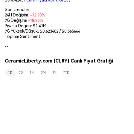
Son trendler
24H Değişim:
-12.90%
7G Değişim:
-18.70%
Piyasa Değeri:
$1.41M
7G Yüksek/Düşük: $
0.623402
/ $
0.565664
Toplum Sentimenti
--
CeramicLiberty.com (CL8Y) Canlı Fiyat Grafiği
1D
7D
1M
3M
1Y
YTD