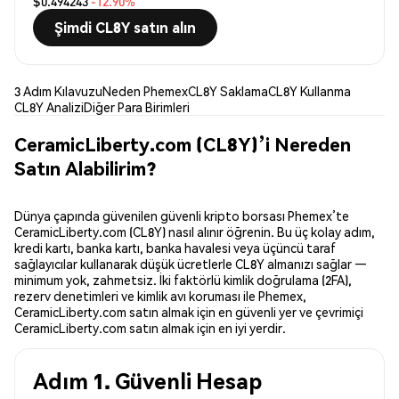
$0.494243
-12.90%
Şimdi CL8Y satın alın
3 Adım Kılavuzu
Neden Phemex
CL8Y Saklama
CL8Y Kullanma
CL8Y Analizi
Diğer Para Birimleri
CeramicLiberty.com (CL8Y)’i Nereden
Satın Alabilirim?
Dünya çapında güvenilen güvenli kripto borsası Phemex’te
CeramicLiberty.com (CL8Y) nasıl alınır öğrenin. Bu üç kolay adım,
kredi kartı, banka kartı, banka havalesi veya üçüncü taraf
sağlayıcılar kullanarak düşük ücretlerle CL8Y almanızı sağlar —
minimum yok, zahmetsiz. İki faktörlü kimlik doğrulama (2FA),
rezerv denetimleri ve kimlik avı koruması ile Phemex,
CeramicLiberty.com satın almak için en güvenli yer ve çevrimiçi
CeramicLiberty.com satın almak için en iyi yerdir.
Adım 1. Güvenli Hesap