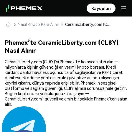
Kaydolun
Nasıl Kripto Para Alınır
CeramicLiberty.com (CL8Y) Güvenle Satın Alın ve Saklayın
Phemex’te CeramicLiberty.com (CL8Y)
Nasıl Alınır
CeramicLiberty.com (CL8Y)’yi Phemex’te kolayca satın alın —
milyonlarca kişinin güvendiği en verimli kripto borsası. Kredi
kartları, banka havalesi, üçüncü taraf sağlayıcılar ve P2P ticaret
dahil esnek ödeme yöntemleri ile güvenli ve anında alışverişin
keyfini çıkarın, dünya çapında erişilebilir. Phemex’in sezgisel
platformu ve sağlam güvenliği, CL8Y alımını sorunsuz hale getirir.
Bugün kripto para yolculuğunuza başlayın —
CeramicLiberty.com’i güvenli ve emin bir şekilde Phemex’ten satın
alın.