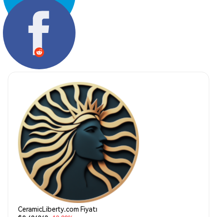
Paylaş:
CeramicLiberty.com Fiyatı