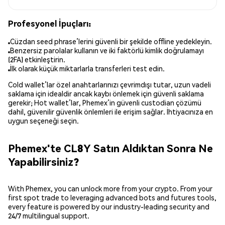
Profesyonel İpuçları:
Cüzdan seed phrase’lerini güvenli bir şekilde offline yedekleyin.
Benzersiz parolalar kullanın ve iki faktörlü kimlik doğrulamayı
(2FA) etkinleştirin.
İlk olarak küçük miktarlarla transferleri test edin.
Cold wallet’lar özel anahtarlarınızı çevrimdışı tutar, uzun vadeli
saklama için idealdir ancak kaybı önlemek için güvenli saklama
gerekir; Hot wallet’lar, Phemex’in güvenli custodian çözümü
dahil, güvenilir güvenlik önlemleri ile erişim sağlar. İhtiyacınıza en
uygun seçeneği seçin.
Phemex'te CL8Y Satın Aldıktan Sonra Ne
Yapabilirsiniz?
With Phemex, you can unlock more from your crypto. From your
first spot trade to leveraging advanced bots and futures tools,
every feature is powered by our industry-leading security and
24/7 multilingual support.