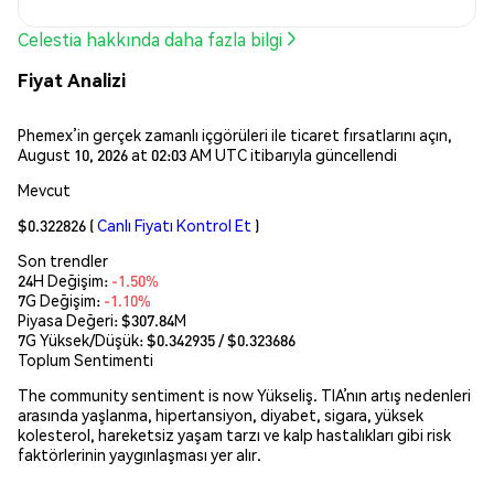
Celestia hakkında daha fazla bilgi
Fiyat Analizi
Phemex’in gerçek zamanlı içgörüleri ile ticaret fırsatlarını açın,
August 10, 2026 at 02:03 AM UTC itibarıyla güncellendi
Mevcut
$0.322826
(
Canlı Fiyatı Kontrol Et
)
Son trendler
24H Değişim:
-1.50%
7G Değişim:
-1.10%
Piyasa Değeri:
$307.84M
7G Yüksek/Düşük: $
0.342935
/ $
0.323686
Toplum Sentimenti
The community sentiment is now Yükseliş. TIA’nın artış nedenleri
arasında yaşlanma, hipertansiyon, diyabet, sigara, yüksek
kolesterol, hareketsiz yaşam tarzı ve kalp hastalıkları gibi risk
faktörlerinin yaygınlaşması yer alır.