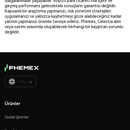
dalgalanmalar yaşayabilir. Kripto para ticareti risk içerir ve
geçmiş performans gelecekteki sonuçların garantisi değildir.
Kapsamlı bir araştırma yapmanızı, risk yönetimi stratejileri
uygulamanızı ve yalnızca kaybetmeyi göze alabileceğiniz kadar
yatırım yapmanızı önemle tavsiye ederiz. Phemex, Celestia alım
veya satımı sırasında oluşabilecek herhangi bir kayıptan sorumlu
değildir.
Türkçe

Ürünler
Vadeli İşlemler