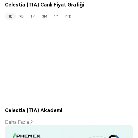
Celestia (TIA) Canlı Fiyat Grafiği
1D
7D
1M
3M
1Y
YTD
Celestia (TIA) Akademi
Daha Fazla