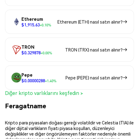
Ethereum
Ethereum (ETH) nasıl satın alınır?
$1,915.63
+0.10%
TRON
TRON (TRX) nasıl satın alınır?
$0.329878
+0.00%
Pepe
Pepe (PEPE) nasıl satın alınır?
$0.00000288
+1.40%
Diğer kripto varlıklarını keşfedin >
Feragatname
Kripto para piyasaları doğası gereği volatildir ve Celestia (TIA) ile
diğer dijital varlıkların fiyatı piyasa koşulları, düzenleyici
değişiklikler ve diğer öngörülemeyen faktörler nedeniyle önemli