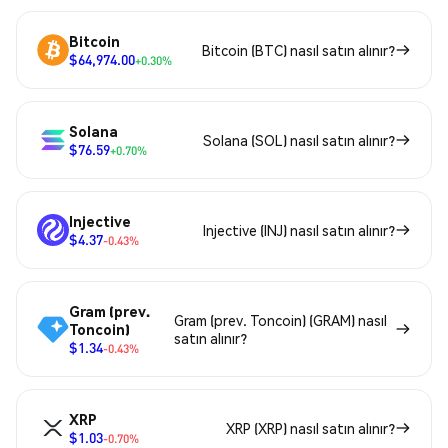
Bitcoin
Bitcoin (BTC) nasıl satın alınır?
$64,974.00
+0.30%
Solana
Solana (SOL) nasıl satın alınır?
$76.59
+0.70%
Injective
Injective (INJ) nasıl satın alınır?
$4.37
-0.43%
Gram (prev.
Gram (prev. Toncoin) (GRAM) nasıl
Toncoin)
satın alınır?
$1.34
-0.43%
XRP
XRP (XRP) nasıl satın alınır?
$1.03
-0.70%