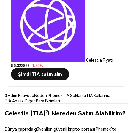
Celestia Fiyatı
$0.322826
-1.50%
Şimdi TIA satın alın
3 Adım Kılavuzu
Neden Phemex
TIA Saklama
TIA Kullanma
TIA Analizi
Diğer Para Birimleri
Celestia (TIA)’i Nereden Satın Alabilirim?
Dünya çapında güvenilen güvenli kripto borsası Phemex’te