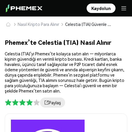
Kaydolun
Nasıl Kripto Para Alınır
Celestia (TIA) Güvenle Satın Alın ve Saklayın
Phemex’te Celestia (TIA) Nasıl Alınır
Celestia (TIA)’yi Phemex’te kolayca satın alın — milyonlarca
kişinin güvendiği en verimli kripto borsası. Kredi kartları, banka
havalesi, üçüncü taraf sağlayıcılar ve P2P ticaret dahil esnek
ödeme yöntemleri ile güvenli ve anında alışverişin keyfini çıkarın,
dünya çapında erişilebilir. Phemex’in sezgisel platformu ve
sağlam güvenliği, TIA alımını sorunsuz hale getirir. Bugün kripto
para yolculuğunuza başlayın — Celestia’i güvenli ve emin bir
şekilde Phemex’ten satın alın.
Paylaş