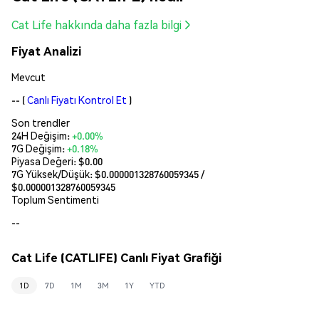
Cat Life hakkında daha fazla bilgi
Fiyat Analizi
Mevcut
--
(
Canlı Fiyatı Kontrol Et
)
Son trendler
24H Değişim:
+0.00%
7G Değişim:
+0.18%
Piyasa Değeri:
$0.00
7G Yüksek/Düşük: $
0.000001328760059345
/
$
0.000001328760059345
Toplum Sentimenti
--
Cat Life (CATLIFE) Canlı Fiyat Grafiği
1D
7D
1M
3M
1Y
YTD