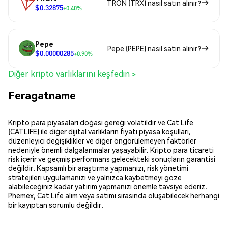
TRON (TRX) nasıl satın alınır?
$0.32875
+0.40%
Pepe
Pepe (PEPE) nasıl satın alınır?
$0.00000285
+0.90%
Diğer kripto varlıklarını keşfedin >
Feragatname
Kripto para piyasaları doğası gereği volatildir ve Cat Life
(CATLIFE) ile diğer dijital varlıkların fiyatı piyasa koşulları,
düzenleyici değişiklikler ve diğer öngörülemeyen faktörler
nedeniyle önemli dalgalanmalar yaşayabilir. Kripto para ticareti
risk içerir ve geçmiş performans gelecekteki sonuçların garantisi
değildir. Kapsamlı bir araştırma yapmanızı, risk yönetimi
stratejileri uygulamanızı ve yalnızca kaybetmeyi göze
alabileceğiniz kadar yatırım yapmanızı önemle tavsiye ederiz.
Phemex, Cat Life alım veya satımı sırasında oluşabilecek herhangi
bir kayıptan sorumlu değildir.