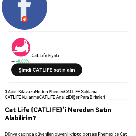
Cat Life Fiyatı
--
+0.00%
Şimdi CATLIFE satın alın
3 Adım Kılavuzu
Neden Phemex
CATLIFE Saklama
CATLIFE Kullanma
CATLIFE Analizi
Diğer Para Birimleri
Cat Life (CATLIFE)’i Nereden Satın
Alabilirim?
Dünya çapında güvenilen güvenli kripto borsası Phemex’te Cat