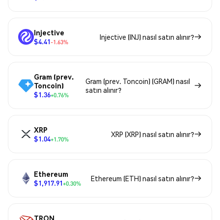
Injective
Injective (INJ) nasıl satın alınır?
$4.41
-1.63%
Gram (prev.
Gram (prev. Toncoin) (GRAM) nasıl
Toncoin)
satın alınır?
$1.36
+0.76%
XRP
XRP (XRP) nasıl satın alınır?
$1.04
+1.70%
Ethereum
Ethereum (ETH) nasıl satın alınır?
$1,917.91
+0.30%
TRON