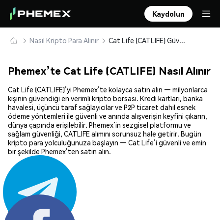
Kaydolun
Nasıl Kripto Para Alınır
Cat Life (CATLIFE) Güvenle Satın Alın ve Saklayın
Phemex’te Cat Life (CATLIFE) Nasıl Alınır
Cat Life (CATLIFE)’yi Phemex’te kolayca satın alın — milyonlarca
kişinin güvendiği en verimli kripto borsası. Kredi kartları, banka
havalesi, üçüncü taraf sağlayıcılar ve P2P ticaret dahil esnek
ödeme yöntemleri ile güvenli ve anında alışverişin keyfini çıkarın,
dünya çapında erişilebilir. Phemex’in sezgisel platformu ve
sağlam güvenliği, CATLIFE alımını sorunsuz hale getirir. Bugün
kripto para yolculuğunuza başlayın — Cat Life’i güvenli ve emin
bir şekilde Phemex’ten satın alın.
Paylaş: