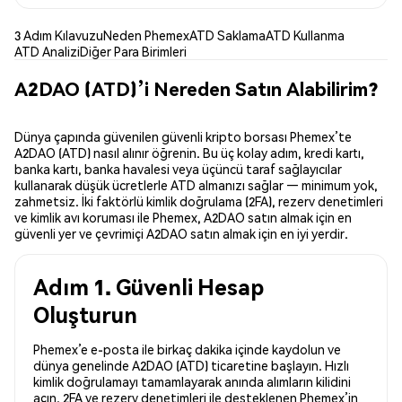
3 Adım Kılavuzu
Neden Phemex
ATD Saklama
ATD Kullanma
ATD Analizi
Diğer Para Birimleri
A2DAO (ATD)’i Nereden Satın Alabilirim?
Dünya çapında güvenilen güvenli kripto borsası Phemex’te
A2DAO (ATD) nasıl alınır öğrenin. Bu üç kolay adım, kredi kartı,
banka kartı, banka havalesi veya üçüncü taraf sağlayıcılar
kullanarak düşük ücretlerle ATD almanızı sağlar — minimum yok,
zahmetsiz. İki faktörlü kimlik doğrulama (2FA), rezerv denetimleri
ve kimlik avı koruması ile Phemex, A2DAO satın almak için en
güvenli yer ve çevrimiçi A2DAO satın almak için en iyi yerdir.
Adım 1. Güvenli Hesap
Oluşturun
Phemex’e e-posta ile birkaç dakika içinde kaydolun ve
dünya genelinde A2DAO (ATD) ticaretine başlayın. Hızlı
kimlik doğrulamayı tamamlayarak anında alımların kilidini
açın. 2FA ve rezerv denetimleri ile desteklenen Phemex’in