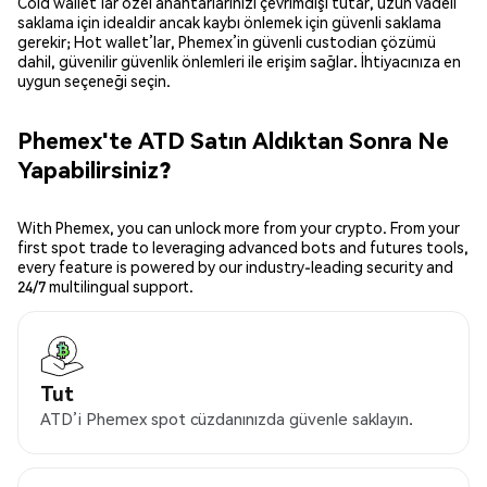
Cold wallet’lar özel anahtarlarınızı çevrimdışı tutar, uzun vadeli
saklama için idealdir ancak kaybı önlemek için güvenli saklama
gerekir; Hot wallet’lar, Phemex’in güvenli custodian çözümü
dahil, güvenilir güvenlik önlemleri ile erişim sağlar. İhtiyacınıza en
uygun seçeneği seçin.
Phemex'te ATD Satın Aldıktan Sonra Ne
Yapabilirsiniz?
With Phemex, you can unlock more from your crypto. From your
first spot trade to leveraging advanced bots and futures tools,
every feature is powered by our industry-leading security and
24/7 multilingual support.
Tut
ATD’i Phemex spot cüzdanınızda güvenle saklayın.