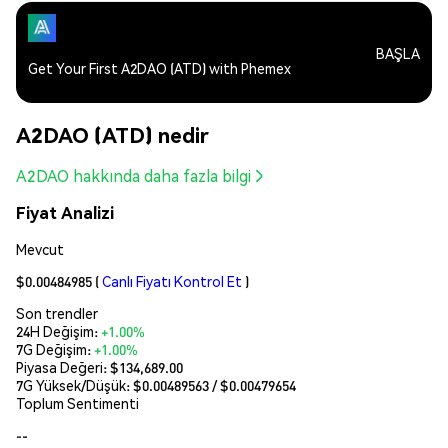
BAŞLA
Get Your First A2DAO (ATD) with Phemex
A2DAO (ATD) nedir
A2DAO hakkında daha fazla bilgi
Fiyat Analizi
Mevcut
$0.00484985
(
Canlı Fiyatı Kontrol Et
)
Son trendler
24H Değişim:
+1.00%
7G Değişim:
+1.00%
Piyasa Değeri:
$134,689.00
7G Yüksek/Düşük: $
0.00489563
/ $
0.00479654
Toplum Sentimenti
--