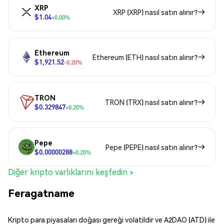
XRP
XRP (XRP) nasıl satın alınır?
$1.04
+0.00%
Ethereum
Ethereum (ETH) nasıl satın alınır?
$1,921.52
-0.20%
TRON
TRON (TRX) nasıl satın alınır?
$0.329847
+0.20%
Pepe
Pepe (PEPE) nasıl satın alınır?
$0.00000288
+0.20%
Diğer kripto varlıklarını keşfedin >
Feragatname
Kripto para piyasaları doğası gereği volatildir ve A2DAO (ATD) ile