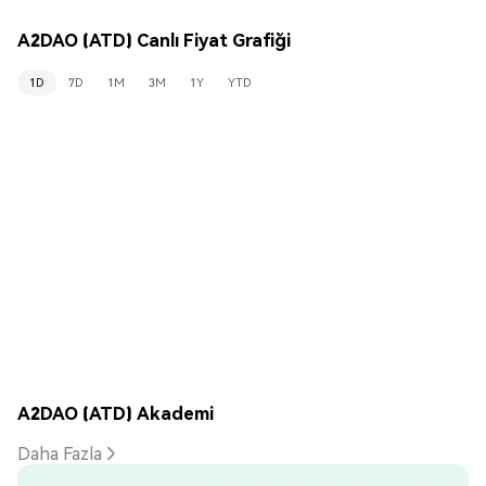
A2DAO (ATD) Canlı Fiyat Grafiği
1D
7D
1M
3M
1Y
YTD
A2DAO (ATD) Akademi
Daha Fazla