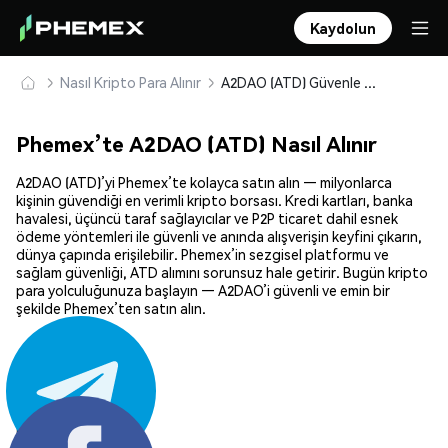
Kaydolun
Nasıl Kripto Para Alınır
A2DAO (ATD) Güvenle Satın Alın ve Saklayın
Phemex’te A2DAO (ATD) Nasıl Alınır
A2DAO (ATD)’yi Phemex’te kolayca satın alın — milyonlarca
kişinin güvendiği en verimli kripto borsası. Kredi kartları, banka
havalesi, üçüncü taraf sağlayıcılar ve P2P ticaret dahil esnek
ödeme yöntemleri ile güvenli ve anında alışverişin keyfini çıkarın,
dünya çapında erişilebilir. Phemex’in sezgisel platformu ve
sağlam güvenliği, ATD alımını sorunsuz hale getirir. Bugün kripto
para yolculuğunuza başlayın — A2DAO’i güvenli ve emin bir
şekilde Phemex’ten satın alın.
Paylaş: