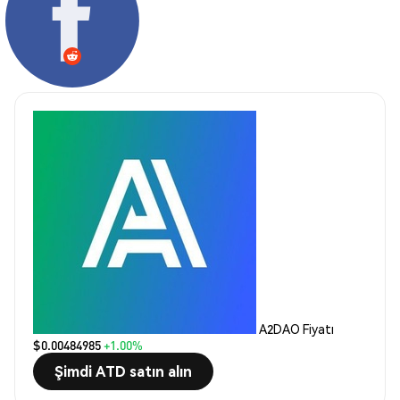
A2DAO Fiyatı
$0.00484985
+1.00%
Şimdi ATD satın alın