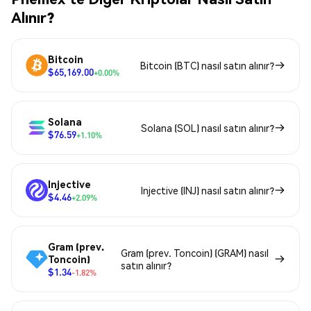
Alınır?
Bitcoin
Bitcoin (BTC) nasıl satın alınır?
$65,169.00
+0.00%
Solana
Solana (SOL) nasıl satın alınır?
$76.59
+1.10%
Injective
Injective (INJ) nasıl satın alınır?
$4.46
+2.09%
Gram (prev.
Gram (prev. Toncoin) (GRAM) nasıl
Toncoin)
satın alınır?
$1.34
-1.82%