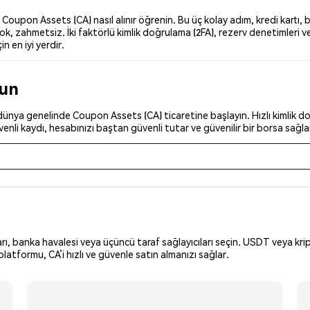
upon Assets (CA) nasıl alınır öğrenin. Bu üç kolay adım, kredi kartı, b
k, zahmetsiz. İki faktörlü kimlik doğrulama (2FA), rezerv denetimleri 
n en iyi yerdir.
run
ünya genelinde Coupon Assets (CA) ticaretine başlayın. Hızlı kimlik doğ
nli kaydı, hesabınızı baştan güvenli tutar ve güvenilir bir borsa sağla
arı, banka havalesi veya üçüncü taraf sağlayıcıları seçin. USDT veya krip
atformu, CA’i hızlı ve güvenle satın almanızı sağlar.