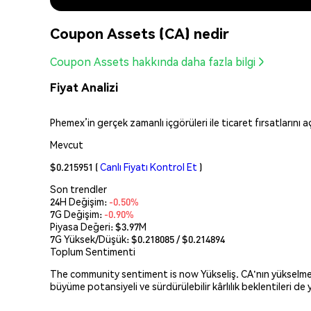
Coupon Assets (CA) nedir
Coupon Assets hakkında daha fazla bilgi
Fiyat Analizi
Phemex’in gerçek zamanlı içgörüleri ile ticaret fırsatlarını 
Mevcut
$0.215951
(
Canlı Fiyatı Kontrol Et
)
Son trendler
24H Değişim:
-0.50%
7G Değişim:
-0.90%
Piyasa Değeri:
$3.97M
7G Yüksek/Düşük: $
0.218085
/ $
0.214894
Toplum Sentimenti
The community sentiment is now Yükseliş. CA'nın yükselmesin
büyüme potansiyeli ve sürdürülebilir kârlılık beklentileri de