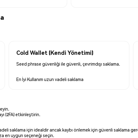
ma
Cold Wallet (Kendi Yönetimi)
Seed phrase güvenliği ile güvenli, çevrimdışı saklama.
En İyi Kullanım
uzun vadeli saklama
eyin.
ı (2FA) etkinleştirin.
 vadeli saklama için idealdir ancak kaybı önlemek için güvenli saklama g
ınıza en uygun seçeneği seçin.