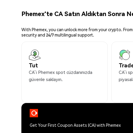
Phemex'te CA Satın Aldıktan Sonra Ne
With Phemex, you can unlock more from your crypto. From 
security and 24/7 multilingual support.
Tut
Trade
CA’i Phemex spot cüzdanınızda
CA’i sp
güvenle saklayın.
piyasal
Get Your First Coupon Assets (CA) with Phemex