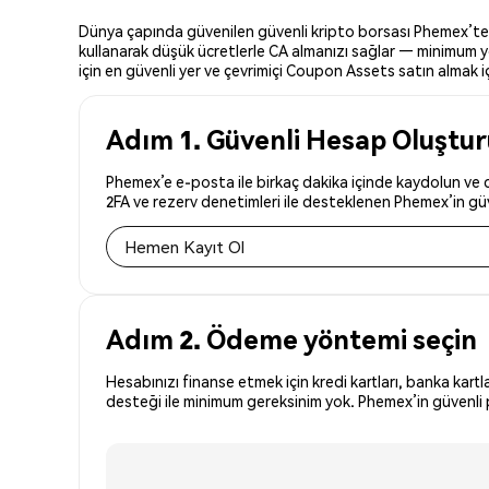
Dünya çapında güvenilen güvenli kripto borsası Phemex’te Co
kullanarak düşük ücretlerle CA almanızı sağlar — minimum yo
için en güvenli yer ve çevrimiçi Coupon Assets satın almak içi
Adım 1. Güvenli Hesap Oluştu
Phemex’e e-posta ile birkaç dakika içinde kaydolun ve d
2FA ve rezerv denetimleri ile desteklenen Phemex’in güve
Hemen Kayıt Ol
Adım 2. Ödeme yöntemi seçin
Hesabınızı finanse etmek için kredi kartları, banka kartl
desteği ile minimum gereksinim yok. Phemex’in güvenli pl