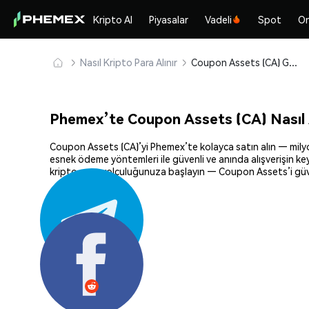
Kripto Al
Piyasalar
Vadeli
Spot
On
Nasıl Kripto Para Alınır
Coupon Assets (CA) Güvenle Satın Alın ve Saklayın
Phemex’te Coupon Assets (CA) Nasıl A
Coupon Assets (CA)’yi Phemex’te kolayca satın alın — milyonl
esnek ödeme yöntemleri ile güvenli ve anında alışverişin key
kripto para yolculuğunuza başlayın — Coupon Assets’i güven
Paylaş: