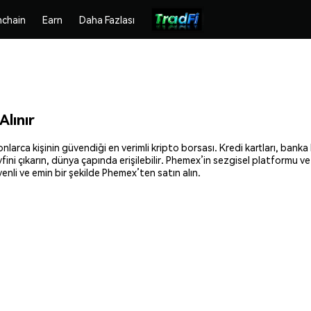
chain
Earn
Daha Fazlası
lınır
arca kişinin güvendiği en verimli kripto borsası. Kredi kartları, banka h
fini çıkarın, dünya çapında erişilebilir. Phemex’in sezgisel platformu v
li ve emin bir şekilde Phemex’ten satın alın.