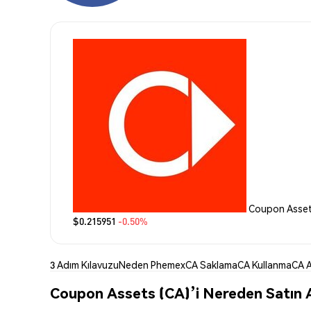
Coupon Assets
$0.215951
-0.50%
3 Adım Kılavuzu
Neden Phemex
CA Saklama
CA Kullanma
CA A
Coupon Assets (CA)’i Nereden Satın A