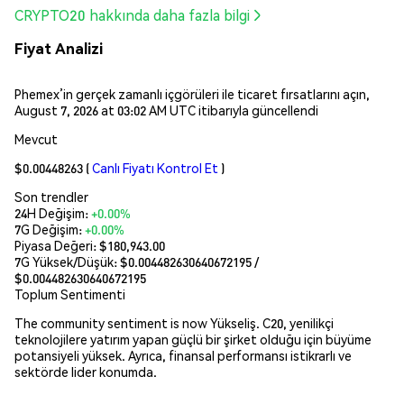
CRYPTO20 hakkında daha fazla bilgi
Fiyat Analizi
Phemex’in gerçek zamanlı içgörüleri ile ticaret fırsatlarını açın,
August 7, 2026 at 03:02 AM UTC itibarıyla güncellendi
Mevcut
$0.00448263
(
Canlı Fiyatı Kontrol Et
)
Son trendler
24H Değişim:
+0.00%
7G Değişim:
+0.00%
Piyasa Değeri:
$180,943.00
7G Yüksek/Düşük: $
0.004482630640672195
/
$
0.004482630640672195
Toplum Sentimenti
The community sentiment is now Yükseliş. C20, yenilikçi
teknolojilere yatırım yapan güçlü bir şirket olduğu için büyüme
potansiyeli yüksek. Ayrıca, finansal performansı istikrarlı ve
sektörde lider konumda.