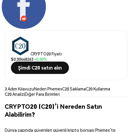
CRYPTO20 Fiyatı
$0.00448263
+0.00%
Şimdi C20 satın alın
3 Adım Kılavuzu
Neden Phemex
C20 Saklama
C20 Kullanma
C20 Analizi
Diğer Para Birimleri
CRYPTO20 (C20)’i Nereden Satın
Alabilirim?
Dünya çapında güvenilen güvenli kripto borsası Phemex’te