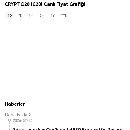
CRYPTO20 (C20) Canlı Fiyat Grafiği
1D
7D
1M
3M
1Y
YTD
Haberler
Daha Fazla
2026-07-24
Zama Launches Confidential RFQ Protocol for Secure