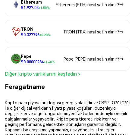
Ethereum
Ethereum (ETH) nasıl satın alınır?
$1,927.03
+1.50%
TRON
TRON (TRX) nasıl satın alınır?
$0.327796
+0.20%
Pepe
Pepe (PEPE) nasıl satın alınır?
$0.00000284
+1.40%
Diğer kripto varlıklarını keşfedin >
Feragatname
Kripto para piyasaları doğası gereği volatildir ve CRYPTO20 (C20)
ile diğer dijital varlıkların fiyatı piyasa koşulları, düzenleyici
değişiklikler ve diğer öngörülemeyen faktörler nedeniyle önemli
dalgalanmalar yaşayabilir. Kripto para ticareti risk içerir ve
geçmiş performans gelecekteki sonuçların garantisi değildir.
Kapsamlı bir araştırma yapmanızı, risk yönetimi stratejileri
uygulamanızı ve yalnızca kaybetmeyi göze alabileceğiniz kadar