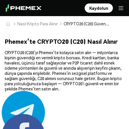
Kaydolun
Nasıl Kripto Para Alınır
CRYPTO20 (C20) Güvenle Satın Alın ve Saklayın
Phemex’te CRYPTO20 (C20) Nasıl Alınır
CRYPTO20 (C20)’yi Phemex’te kolayca satın alın — milyonlarca
kişinin güvendiği en verimli kripto borsası. Kredi kartları, banka
havalesi, üçüncü taraf sağlayıcılar ve P2P ticaret dahil esnek
ödeme yöntemleri ile güvenli ve anında alışverişin keyfini çıkarın,
dünya çapında erişilebilir. Phemex’in sezgisel platformu ve
sağlam güvenliği, C20 alımını sorunsuz hale getirir. Bugün kripto
para yolculuğunuza başlayın — CRYPTO20’i güvenli ve emin bir
şekilde Phemex’ten satın alın.
Paylaş: