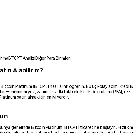
anma
BTCPT Analizi
Diğer Para Birimleri
tın Alabilirim?
tcoin Platinum (BTCPT) nasıl alınır öğrenin. Bu üç kolay adım, kredi ka
ar — minimum yok, zahmetsiz. İki faktörlü kimlik doğrulama (2FA), rezer
Platinum satın almak için en iyi yerdir.
run
ünya genelinde Bitcoin Platinum (BTCPT) ticaretine başlayın. Hızlı kiml
n güvenli kaydı, hesabınızı baştan güvenli tutar ve güvenilir bir borsa 