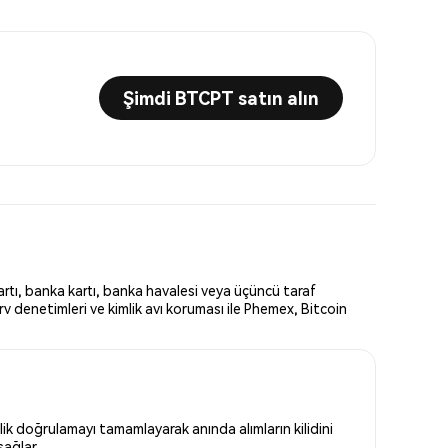
Şimdi BTCPT satın alın
rtı, banka kartı, banka havalesi veya üçüncü taraf
v denetimleri ve kimlik avı koruması ile Phemex, Bitcoin
ik doğrulamayı tamamlayarak anında alımların kilidini
sağlar.