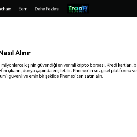
chain
Earn
Daha Fazlası
sıl Alınır
ilyonlarca kişinin güvendiği en verimli kripto borsası. Kredi kartları, b
fini çıkarın, dünya çapında erişilebilir. Phemex’in sezgisel platformu v
m’i güvenli ve emin bir şekilde Phemex’ten satın alın.