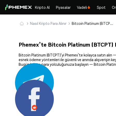
Kripto Al
Piyasalar
Vadeli
Spot
On
Nasıl Kripto Para Alınır
Bitcoin Platinum (BTCPT) Güvenle Satın Alın ve Saklayın
Phemex’te Bitcoin Platinum (BTCPT) Na
Bitcoin Platinum (BTCPT)’yi Phemex’te kolayca satın alın — m
esnek ödeme yöntemleri ile güvenli ve anında alışverişin key
Bugün kripto para yolculuğunuza başlayın — Bitcoin Platinu
Paylaş: