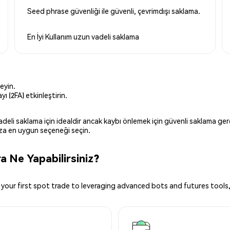
Seed phrase güvenliği ile güvenli, çevrimdışı saklama.
En İyi Kullanım
uzun vadeli saklama
eyin.
ı (2FA) etkinleştirin.
 vadeli saklama için idealdir ancak kaybı önlemek için güvenli saklama g
ınıza en uygun seçeneği seçin.
 Ne Yapabilirsiniz?
your first spot trade to leveraging advanced bots and futures tools,