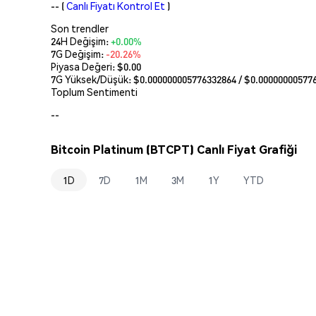
--
(
Canlı Fiyatı Kontrol Et
)
Son trendler
24H Değişim:
+0.00%
7G Değişim:
-20.26%
Piyasa Değeri:
$0.00
7G Yüksek/Düşük: $
0.000000005776332864
/ $
0.00000000577
Toplum Sentimenti
--
Bitcoin Platinum (BTCPT) Canlı Fiyat Grafiği
1D
7D
1M
3M
1Y
YTD