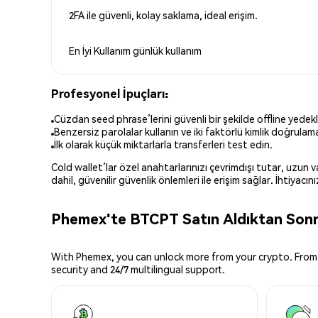
2FA ile güvenli, kolay saklama, ideal erişim.
En İyi Kullanım
günlük kullanım
Profesyonel İpuçları:
Cüzdan seed phrase’lerini güvenli bir şekilde offline yedekl
Benzersiz parolalar kullanın ve iki faktörlü kimlik doğrulamay
İlk olarak küçük miktarlarla transferleri test edin.
Cold wallet’lar özel anahtarlarınızı çevrimdışı tutar, uzun
dahil, güvenilir güvenlik önlemleri ile erişim sağlar. İhtiyac
Phemex'te BTCPT Satın Aldıktan Sonra
With Phemex, you can unlock more from your crypto. From 
security and 24/7 multilingual support.