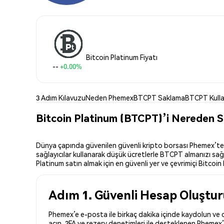
Bitcoin Platinum Fiyatı
--
+0.00%
3 Adım Kılavuzu
Neden Phemex
BTCPT Saklama
BTCPT Kull
Bitcoin Platinum (BTCPT)’i Nereden Sa
Dünya çapında güvenilen güvenli kripto borsası Phemex’te Bi
sağlayıcılar kullanarak düşük ücretlerle BTCPT almanızı sağl
Platinum satın almak için en güvenli yer ve çevrimiçi Bitcoin 
Adım 1. Güvenli Hesap Oluştu
Phemex’e e-posta ile birkaç dakika içinde kaydolun ve d
açın. 2FA ve rezerv denetimleri ile desteklenen Phemex’i