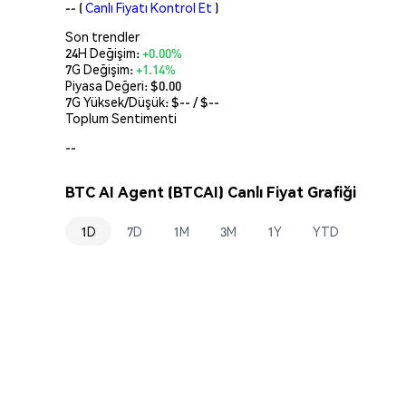
--
(
Canlı Fiyatı Kontrol Et
)
Son trendler
24H Değişim:
+0.00%
7G Değişim:
+1.14%
Piyasa Değeri:
$0.00
7G Yüksek/Düşük: $
--
/ $
--
Toplum Sentimenti
--
BTC AI Agent (BTCAI) Canlı Fiyat Grafiği
1D
7D
1M
3M
1Y
YTD