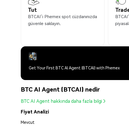
Tut
Trade
BTCAI’i Phemex spot cüzdanınızda
BTCAI’
güvenle saklayın.
piyasal
Get Your First BTC AI Agent (BTCAI) with Phemex
BTC AI Agent (BTCAI) nedir
BTC AI Agent hakkında daha fazla bilgi
Fiyat Analizi
Mevcut