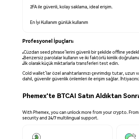
2FA ile güvenli, kolay saklama, ideal erişim.
En İyi Kullanım
günlük kullanım
Profesyonel İpuçları:
Cüzdan seed phrase’lerini güvenli bir şekilde offline yedekl
Benzersiz parolalar kullanın ve iki faktörlü kimlik doğrulamay
İlk olarak küçük miktarlarla transferleri test edin.
Cold wallet’lar özel anahtarlarınızı çevrimdışı tutar, uzun
dahil, güvenilir güvenlik önlemleri ile erişim sağlar. İhtiyac
Phemex'te BTCAI Satın Aldıktan Sonra
With Phemex, you can unlock more from your crypto. From 
security and 24/7 multilingual support.