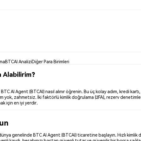
nma
BTCAI Analizi
Diğer Para Birimleri
Alabilirim?
C AI Agent (BTCAI) nasıl alınır öğrenin. Bu üç kolay adım, kredi kartı,
 yok, zahmetsiz. İki faktörlü kimlik doğrulama (2FA), rezerv denetimler
k için en iyi yerdir.
run
ünya genelinde BTC AI Agent (BTCAI) ticaretine başlayın. Hızlı kimlik d
nli kaydı, hesabınızı baştan güvenli tutar ve güvenilir bir borsa sağla