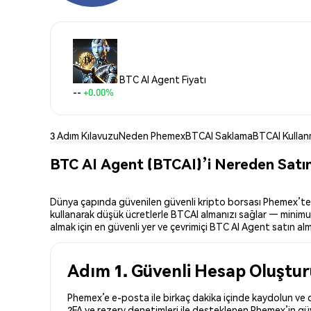
BTC AI Agent Fiyatı
--
+0.00%
3 Adım Kılavuzu
Neden Phemex
BTCAI Saklama
BTCAI Kulla
BTC AI Agent (BTCAI)’i Nereden Satın 
Dünya çapında güvenilen güvenli kripto borsası Phemex’te BT
kullanarak düşük ücretlerle BTCAI almanızı sağlar — minimum
almak için en güvenli yer ve çevrimiçi BTC AI Agent satın alma
Adım 1. Güvenli Hesap Oluştu
Phemex’e e-posta ile birkaç dakika içinde kaydolun ve d
2FA ve rezerv denetimleri ile desteklenen Phemex’in güve