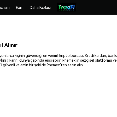
chain
Earn
Daha Fazlası
 Alınır
nlarca kişinin güvendiği en verimli kripto borsası. Kredi kartları, banka
fini çıkarın, dünya çapında erişilebilir. Phemex’in sezgisel platformu ve
güvenli ve emin bir şekilde Phemex’ten satın alın.