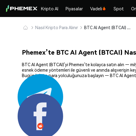
Kripto Al
Piyasalar
Vadeli
Spot
On
Nasıl Kripto Para Alınır
BTC AI Agent (BTCAI) Güvenle Satın Alın ve Saklayın
Phemex’te BTC AI Agent (BTCAI) Nasıl
BTC AI Agent (BTCAI)’yi Phemex’te kolayca satın alın — milyo
esnek ödeme yöntemleri ile güvenli ve anında alışverişin key
Bugün kripto para yolculuğunuza başlayın — BTC AI Agent’i 
Paylaş: