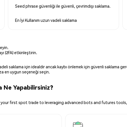
Seed phrase güvenliği ile güvenli, çevrimdışı saklama.
En İyi Kullanım
uzun vadeli saklama
eyin.
ı (2FA) etkinleştirin.
 vadeli saklama için idealdir ancak kaybı önlemek için güvenli saklama g
ınıza en uygun seçeneği seçin.
 Ne Yapabilirsiniz?
your first spot trade to leveraging advanced bots and futures tools,