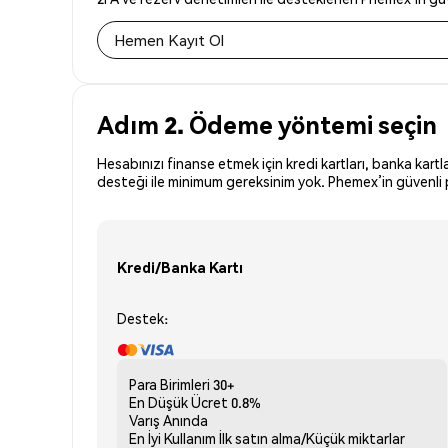
Hemen Kayıt Ol
Adım 2. Ödeme yöntemi seçin
Hesabınızı finanse etmek için kredi kartları, banka kartl
desteği ile minimum gereksinim yok. Phemex’in güvenli p
Kredi/Banka Kartı
Destek:
Para Birimleri
30+
En Düşük Ücret
0.8%
Varış
Anında
En İyi Kullanım
İlk satın alma/Küçük miktarlar