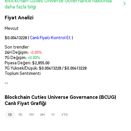
Blockchain Cuties Universe Governance hakkında
daha fazla bilgi
Fiyat Analizi
Mevcut
$0.00413228
(
Canlı Fiyatı Kontrol Et
)
Son trendler
24H Değişim:
-0.05%
7G Değişim:
+0.00%
Piyasa Değeri:
$2,855.00
7G Yüksek/Düşük: $
0.00413228
/ $
0.00413228
Toplum Sentimenti
--
Blockchain Cuties Universe Governance (BCUG)
Canlı Fiyat Grafiği
1D
7D
1M
3M
1Y
YTD