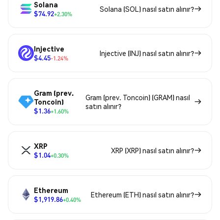
Solana
Solana (SOL) nasıl satın alınır?
$74.92
+2.30%
Injective
Injective (INJ) nasıl satın alınır?
$4.45
-1.24%
Gram (prev.
Gram (prev. Toncoin) (GRAM) nasıl
Toncoin)
satın alınır?
$1.36
+1.60%
XRP
XRP (XRP) nasıl satın alınır?
$1.04
+0.30%
Ethereum
Ethereum (ETH) nasıl satın alınır?
$1,919.86
+0.40%