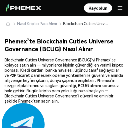
Kaydolun
Nasıl Kripto Para Alınır
Blockchain Cuties Universe Governance (BCUG) Güvenle Satın Alın ve Saklayın
Phemex’te Blockchain Cuties Universe
Governance (BCUG) Nasıl Alınır
Blockchain Cuties Universe Governance (BCUG)’yi Phemex’te
kolayca satın alın — milyonlarca kişinin güvendiği en verimli kripto
borsası. Kredi kartları, banka havalesi, üçüncü taraf sağlayıcılar
ve P2P ticaret dahil esnek ödeme yöntemleri ile güvenli ve anında
alışverişin keyfini çıkarın, dünya çapında erişilebilir. Phemex’in
sezgisel platformu ve sağlam güvenliği, BCUG alımını sorunsuz
hale getirir. Bugün kripto para yolculuğunuza başlayın —
Blockchain Cuties Universe Governance’i güvenli ve emin bir
şekilde Phemex’ten satın alın.