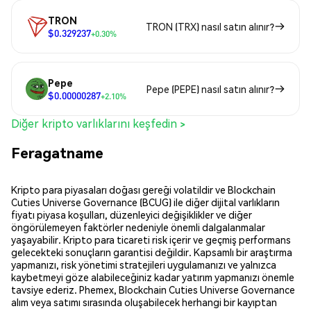
TRON
TRON (TRX) nasıl satın alınır?
$0.329237
+0.30%
Pepe
Pepe (PEPE) nasıl satın alınır?
$0.00000287
+2.10%
Diğer kripto varlıklarını keşfedin >
Feragatname
Kripto para piyasaları doğası gereği volatildir ve Blockchain
Cuties Universe Governance (BCUG) ile diğer dijital varlıkların
fiyatı piyasa koşulları, düzenleyici değişiklikler ve diğer
öngörülemeyen faktörler nedeniyle önemli dalgalanmalar
yaşayabilir. Kripto para ticareti risk içerir ve geçmiş performans
gelecekteki sonuçların garantisi değildir. Kapsamlı bir araştırma
yapmanızı, risk yönetimi stratejileri uygulamanızı ve yalnızca
kaybetmeyi göze alabileceğiniz kadar yatırım yapmanızı önemle
tavsiye ederiz. Phemex, Blockchain Cuties Universe Governance
alım veya satımı sırasında oluşabilecek herhangi bir kayıptan