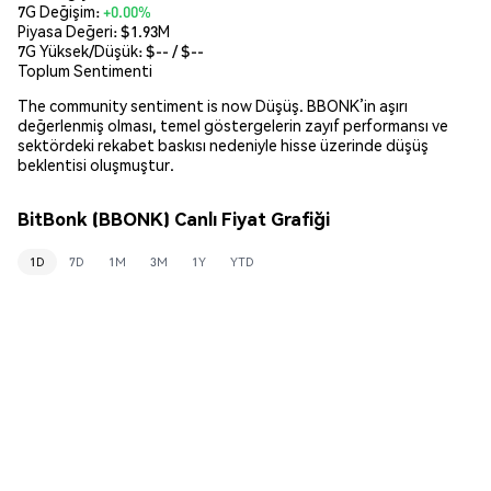
7G Değişim:
+0.00%
Piyasa Değeri:
$1.93M
7G Yüksek/Düşük: $
--
/ $
--
Toplum Sentimenti
The community sentiment is now Düşüş. BBONK’in aşırı
değerlenmiş olması, temel göstergelerin zayıf performansı ve
sektördeki rekabet baskısı nedeniyle hisse üzerinde düşüş
beklentisi oluşmuştur.
BitBonk (BBONK) Canlı Fiyat Grafiği
1D
7D
1M
3M
1Y
YTD