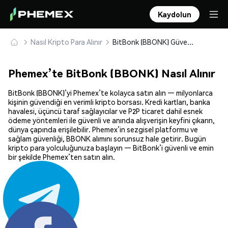
Kaydolun
Nasıl Kripto Para Alınır
BitBonk (BBONK) Güvenle Satın Alın ve Saklayın
Phemex’te BitBonk (BBONK) Nasıl Alınır
BitBonk (BBONK)’yi Phemex’te kolayca satın alın — milyonlarca
kişinin güvendiği en verimli kripto borsası. Kredi kartları, banka
havalesi, üçüncü taraf sağlayıcılar ve P2P ticaret dahil esnek
ödeme yöntemleri ile güvenli ve anında alışverişin keyfini çıkarın,
dünya çapında erişilebilir. Phemex’in sezgisel platformu ve
sağlam güvenliği, BBONK alımını sorunsuz hale getirir. Bugün
kripto para yolculuğunuza başlayın — BitBonk’i güvenli ve emin
bir şekilde Phemex’ten satın alın.
Paylaş: