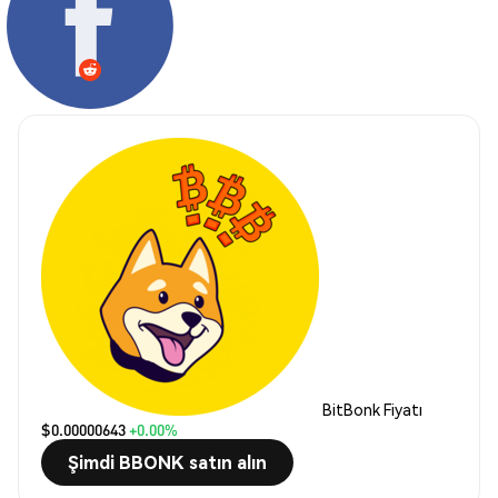
BitBonk Fiyatı
$0.00000643
+0.00%
Şimdi BBONK satın alın