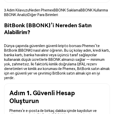
3 Adım Kılavuzu
Neden Phemex
BBONK Saklama
BBONK Kullanma
BBONK Analizi
Diğer Para Birimleri
BitBonk (BBONK)’i Nereden Satın
Alabilirim?
Dünya çapında güvenilen güvenli kripto borsası Phemex’te
BitBonk (BBONK) nasıl alınır öğrenin. Bu üç kolay adım, kredi kartı,
banka kartı, banka havalesi veya üçüncü taraf sağlayıcılar
kullanarak düşük ücretlerle BBONK almanızı sağlar — minimum
yok, zahmetsiz. İki faktörlü kimlik doğrulama (2FA), rezerv
denetimleri ve kimlik avı koruması ile Phemex, BitBonk satın almak
için en güvenli yer ve çevrimiçi BitBonk satın almak için en iyi
yerdir.
Adım 1. Güvenli Hesap
Oluşturun
Phemex’e e-posta ile birkaç dakika içinde kaydolun ve