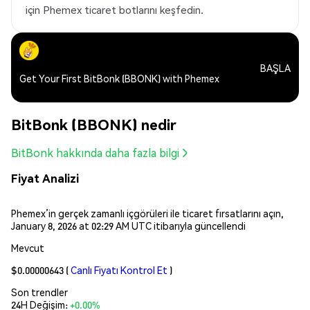
için Phemex ticaret botlarını keşfedin.
BAŞLA
Get Your First BitBonk (BBONK) with Phemex
BitBonk (BBONK) nedir
BitBonk hakkında daha fazla bilgi
Fiyat Analizi
Phemex’in gerçek zamanlı içgörüleri ile ticaret fırsatlarını açın,
January 8, 2026 at 02:29 AM UTC itibarıyla güncellendi
Mevcut
$0.00000643
(
Canlı Fiyatı Kontrol Et
)
Son trendler
24H Değişim:
+0.00%