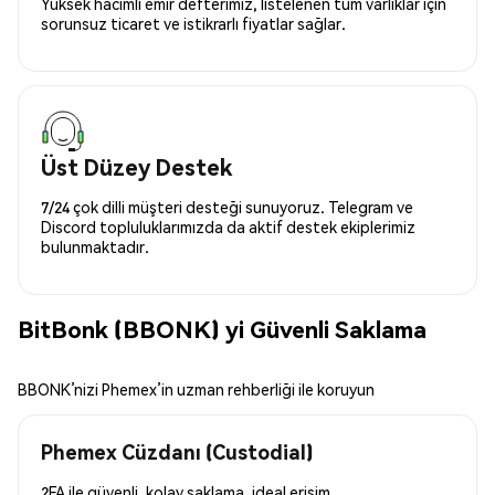
Yüksek hacimli emir defterimiz, listelenen tüm varlıklar için
sorunsuz ticaret ve istikrarlı fiyatlar sağlar.
Üst Düzey Destek
7/24 çok dilli müşteri desteği sunuyoruz. Telegram ve
Discord topluluklarımızda da aktif destek ekiplerimiz
bulunmaktadır.
BitBonk (BBONK) yi Güvenli Saklama
BBONK’nizi Phemex’in uzman rehberliği ile koruyun
Phemex Cüzdanı (Custodial)
2FA ile güvenli, kolay saklama, ideal erişim.