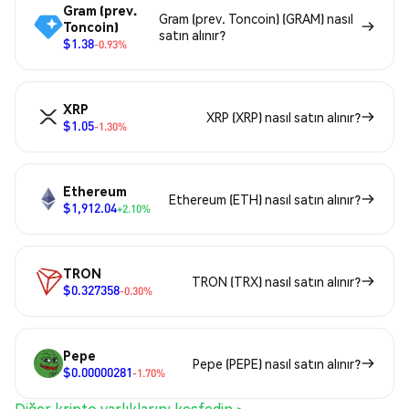
Gram (prev.
Gram (prev. Toncoin) (GRAM) nasıl
Toncoin)
satın alınır?
$1.38
-0.93%
XRP
XRP (XRP) nasıl satın alınır?
$1.05
-1.30%
Ethereum
Ethereum (ETH) nasıl satın alınır?
$1,912.04
+2.10%
TRON
TRON (TRX) nasıl satın alınır?
$0.327358
-0.30%
Pepe
Pepe (PEPE) nasıl satın alınır?
$0.00000281
-1.70%
Diğer kripto varlıklarını keşfedin >