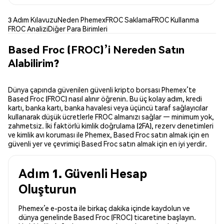
3 Adım Kılavuzu
Neden Phemex
FROC Saklama
FROC Kullanma
FROC Analizi
Diğer Para Birimleri
Based Froc (FROC)’i Nereden Satın
Alabilirim?
Dünya çapında güvenilen güvenli kripto borsası Phemex’te
Based Froc (FROC) nasıl alınır öğrenin. Bu üç kolay adım, kredi
kartı, banka kartı, banka havalesi veya üçüncü taraf sağlayıcılar
kullanarak düşük ücretlerle FROC almanızı sağlar — minimum yok,
zahmetsiz. İki faktörlü kimlik doğrulama (2FA), rezerv denetimleri
ve kimlik avı koruması ile Phemex, Based Froc satın almak için en
güvenli yer ve çevrimiçi Based Froc satın almak için en iyi yerdir.
Adım 1. Güvenli Hesap
Oluşturun
Phemex’e e-posta ile birkaç dakika içinde kaydolun ve
dünya genelinde Based Froc (FROC) ticaretine başlayın.