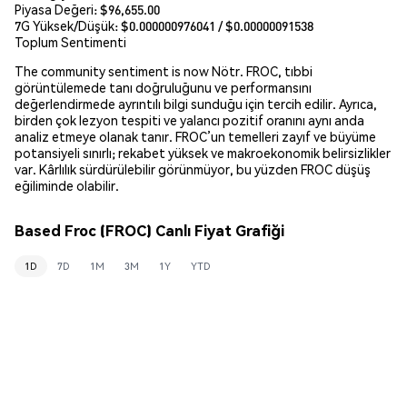
Piyasa Değeri:
$96,655.00
7G Yüksek/Düşük: $
0.000000976041
/ $
0.00000091538
Toplum Sentimenti
The community sentiment is now Nötr. FROC, tıbbi
görüntülemede tanı doğruluğunu ve performansını
değerlendirmede ayrıntılı bilgi sunduğu için tercih edilir. Ayrıca,
birden çok lezyon tespiti ve yalancı pozitif oranını aynı anda
analiz etmeye olanak tanır. FROC’un temelleri zayıf ve büyüme
potansiyeli sınırlı; rekabet yüksek ve makroekonomik belirsizlikler
var. Kârlılık sürdürülebilir görünmüyor, bu yüzden FROC düşüş
eğiliminde olabilir.
Based Froc (FROC) Canlı Fiyat Grafiği
1D
7D
1M
3M
1Y
YTD