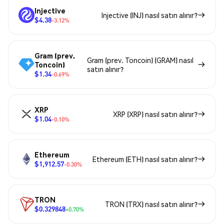
Injective
Injective (INJ) nasıl satın alınır?
$4.38
-3.12%
Gram (prev.
Gram (prev. Toncoin) (GRAM) nasıl
Toncoin)
satın alınır?
$1.34
-0.69%
XRP
XRP (XRP) nasıl satın alınır?
$1.04
-0.10%
Ethereum
Ethereum (ETH) nasıl satın alınır?
$1,912.57
-0.30%
TRON
TRON (TRX) nasıl satın alınır?
$0.329848
+0.70%