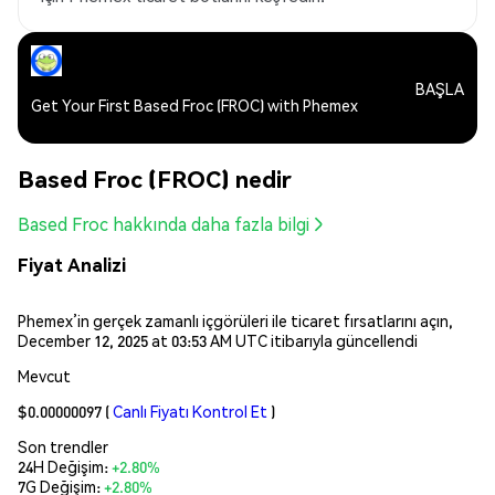
BAŞLA
Get Your First Based Froc (FROC) with Phemex
Based Froc (FROC) nedir
Based Froc hakkında daha fazla bilgi
Fiyat Analizi
Phemex’in gerçek zamanlı içgörüleri ile ticaret fırsatlarını açın,
December 12, 2025 at 03:53 AM UTC itibarıyla güncellendi
Mevcut
$0.00000097
(
Canlı Fiyatı Kontrol Et
)
Son trendler
24H Değişim:
+2.80%
7G Değişim:
+2.80%