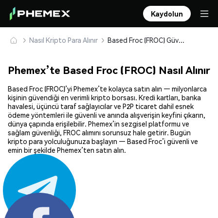
Kaydolun
Nasıl Kripto Para Alınır
Based Froc (FROC) Güvenle Satın Alın ve Saklayın
Phemex’te Based Froc (FROC) Nasıl Alınır
Based Froc (FROC)’yi Phemex’te kolayca satın alın — milyonlarca
kişinin güvendiği en verimli kripto borsası. Kredi kartları, banka
havalesi, üçüncü taraf sağlayıcılar ve P2P ticaret dahil esnek
ödeme yöntemleri ile güvenli ve anında alışverişin keyfini çıkarın,
dünya çapında erişilebilir. Phemex’in sezgisel platformu ve
sağlam güvenliği, FROC alımını sorunsuz hale getirir. Bugün
kripto para yolculuğunuza başlayın — Based Froc’i güvenli ve
emin bir şekilde Phemex’ten satın alın.
Paylaş: