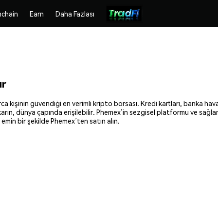
chain
Earn
Daha Fazlası
ır
 kişinin güvendiği en verimli kripto borsası. Kredi kartları, banka hava
ıkarın, dünya çapında erişilebilir. Phemex’in sezgisel platformu ve sağl
emin bir şekilde Phemex’ten satın alın.