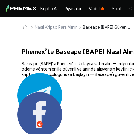
Kripto Al
Piyasalar
Vadeli
Spot
On
Nasıl Kripto Para Alınır
Baseape (BAPE) Güvenle Satın Alın ve Saklayın
Phemex’te Baseape (BAPE) Nasıl Alın
Baseape (BAPE)’yi Phemex’te kolayca satın alın — milyonlarca
ödeme yöntemleri ile güvenli ve anında alışverişin keyfini ç
kripto para yolculuğunuza başlayın — Baseape’i güvenli ve 
Paylaş: