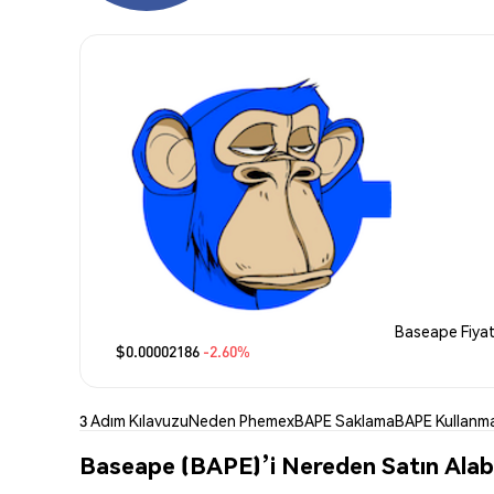
Baseape Fiyat
$0.00002186
-2.60%
3 Adım Kılavuzu
Neden Phemex
BAPE Saklama
BAPE Kullanm
Baseape (BAPE)’i Nereden Satın Alabi