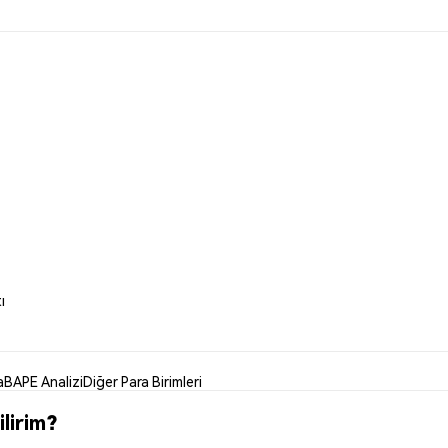
ı
a
BAPE Analizi
Diğer Para Birimleri
lirim?