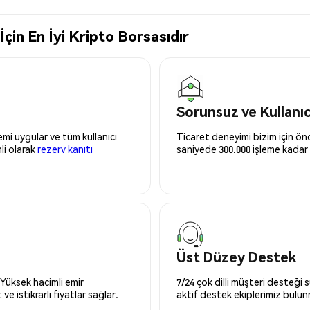
in En İyi Kripto Borsasıdır
Sorunsuz ve Kullanı
mi uygular ve tüm kullanıcı
Ticaret deneyimi bizim için önce
nli olarak
rezerv kanıtı
saniyede 300.000 işleme kadar 
Üst Düzey Destek
 Yüksek hacimli emir
7/24 çok dilli müşteri desteği
ve istikrarlı fiyatlar sağlar.
aktif destek ekiplerimiz bulu