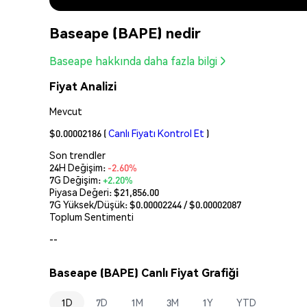
Baseape (BAPE) nedir
Baseape hakkında daha fazla bilgi
Fiyat Analizi
Mevcut
$0.00002186
(
Canlı Fiyatı Kontrol Et
)
Son trendler
24H Değişim:
-2.60%
7G Değişim:
+2.20%
Piyasa Değeri:
$21,856.00
7G Yüksek/Düşük: $
0.00002244
/ $
0.00002087
Toplum Sentimenti
--
Baseape (BAPE) Canlı Fiyat Grafiği
1D
7D
1M
3M
1Y
YTD