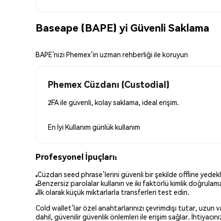
Baseape (BAPE) yi Güvenli Saklama
BAPE’nizi Phemex’in uzman rehberliği ile koruyun
Phemex Cüzdanı (Custodial)
2FA ile güvenli, kolay saklama, ideal erişim.
En İyi Kullanım
günlük kullanım
Profesyonel İpuçları:
Cüzdan seed phrase’lerini güvenli bir şekilde offline yedekl
Benzersiz parolalar kullanın ve iki faktörlü kimlik doğrulamay
İlk olarak küçük miktarlarla transferleri test edin.
Cold wallet’lar özel anahtarlarınızı çevrimdışı tutar, uzun
dahil, güvenilir güvenlik önlemleri ile erişim sağlar. İhtiyac