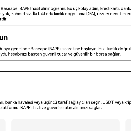
seape (BAPE) nasıl alınır öğrenin. Bu üç kolay adım, kredi kartı, banka
yok, zahmetsiz. İki faktörlü kimlik doğrulama (2FA), rezerv denetimleri
rdir.
run
ünya genelinde Baseape (BAPE) ticaretine başlayın. Hızlı kimlik doğrula
dı, hesabınızı baştan güvenli tutar ve güvenilir bir borsa sağlar.
arı, banka havalesi veya üçüncü taraf sağlayıcıları seçin. USDT veya krip
latformu, BAPE’i hızlı ve güvenle satın almanızı sağlar.