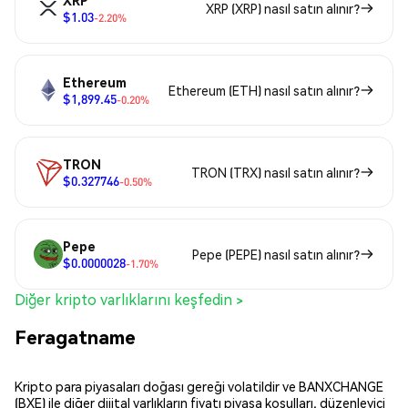
XRP (XRP) nasıl satın alınır?
$1.03
-2.20%
Ethereum
Ethereum (ETH) nasıl satın alınır?
$1,899.45
-0.20%
TRON
TRON (TRX) nasıl satın alınır?
$0.327746
-0.50%
Pepe
Pepe (PEPE) nasıl satın alınır?
$0.0000028
-1.70%
Diğer kripto varlıklarını keşfedin >
Feragatname
Kripto para piyasaları doğası gereği volatildir ve BANXCHANGE
(BXE) ile diğer dijital varlıkların fiyatı piyasa koşulları, düzenleyici