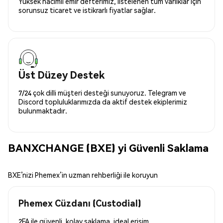
Yüksek hacimli emir defterimiz, listelenen tüm varlıklar için
sorunsuz ticaret ve istikrarlı fiyatlar sağlar.
Üst Düzey Destek
7/24 çok dilli müşteri desteği sunuyoruz. Telegram ve
Discord topluluklarımızda da aktif destek ekiplerimiz
bulunmaktadır.
BANXCHANGE (BXE) yi Güvenli Saklama
BXE’nizi Phemex’in uzman rehberliği ile koruyun
Phemex Cüzdanı (Custodial)
2FA ile güvenli, kolay saklama, ideal erişim.