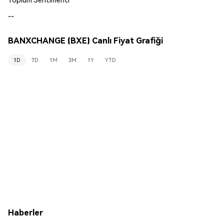
--
BANXCHANGE (BXE) Canlı Fiyat Grafiği
1D
7D
1M
3M
1Y
YTD
Haberler