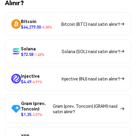
Alınır?
Bitcoin
Bitcoin (BTC) nasıl satın alınır?
$64,279.00
-0.30%
Solana
Solana (SOL) nasıl satın alınır?
$72.58
-1.40%
Injective
Injective (INJ) nasıl satın alınır?
$4.49
-4.91%
Gram (prev.
Gram (prev. Toncoin) (GRAM) nasıl
Toncoin)
satın alınır?
$1.35
-2.57%
XRP