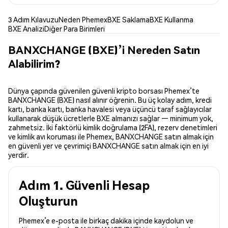
3 Adım Kılavuzu
Neden Phemex
BXE Saklama
BXE Kullanma
BXE Analizi
Diğer Para Birimleri
BANXCHANGE (BXE)’i Nereden Satın
Alabilirim?
Dünya çapında güvenilen güvenli kripto borsası Phemex’te
BANXCHANGE (BXE) nasıl alınır öğrenin. Bu üç kolay adım, kredi
kartı, banka kartı, banka havalesi veya üçüncü taraf sağlayıcılar
kullanarak düşük ücretlerle BXE almanızı sağlar — minimum yok,
zahmetsiz. İki faktörlü kimlik doğrulama (2FA), rezerv denetimleri
ve kimlik avı koruması ile Phemex, BANXCHANGE satın almak için
en güvenli yer ve çevrimiçi BANXCHANGE satın almak için en iyi
yerdir.
Adım 1. Güvenli Hesap
Oluşturun
Phemex’e e-posta ile birkaç dakika içinde kaydolun ve