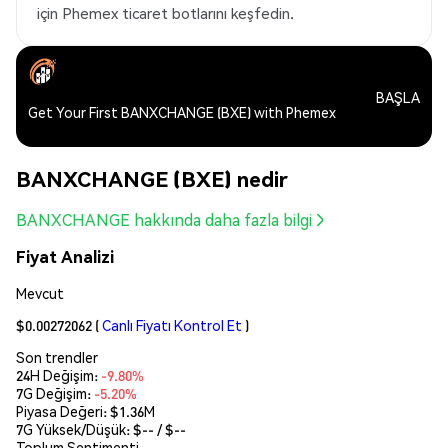
için Phemex ticaret botlarını keşfedin.
BAŞLA
Get Your First BANXCHANGE (BXE) with Phemex
BANXCHANGE (BXE) nedir
BANXCHANGE hakkında daha fazla bilgi
Fiyat Analizi
Mevcut
$0.00272062
(
Canlı Fiyatı Kontrol Et
)
Son trendler
24H Değişim:
-9.80%
7G Değişim:
-5.20%
Piyasa Değeri:
$1.36M
7G Yüksek/Düşük: $
--
/ $
--
Toplum Sentimenti