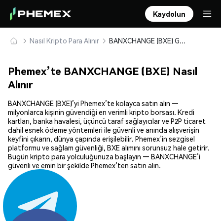
Kaydolun
Nasıl Kripto Para Alınır
BANXCHANGE (BXE) Güvenle Satın Alın ve Saklayın
Phemex’te BANXCHANGE (BXE) Nasıl
Alınır
BANXCHANGE (BXE)’yi Phemex’te kolayca satın alın —
milyonlarca kişinin güvendiği en verimli kripto borsası. Kredi
kartları, banka havalesi, üçüncü taraf sağlayıcılar ve P2P ticaret
dahil esnek ödeme yöntemleri ile güvenli ve anında alışverişin
keyfini çıkarın, dünya çapında erişilebilir. Phemex’in sezgisel
platformu ve sağlam güvenliği, BXE alımını sorunsuz hale getirir.
Bugün kripto para yolculuğunuza başlayın — BANXCHANGE’i
güvenli ve emin bir şekilde Phemex’ten satın alın.