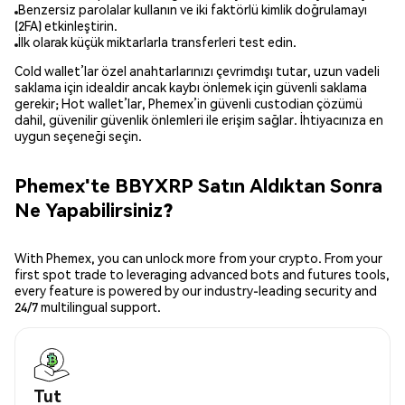
Benzersiz parolalar kullanın ve iki faktörlü kimlik doğrulamayı
(2FA) etkinleştirin.
İlk olarak küçük miktarlarla transferleri test edin.
Cold wallet’lar özel anahtarlarınızı çevrimdışı tutar, uzun vadeli
saklama için idealdir ancak kaybı önlemek için güvenli saklama
gerekir; Hot wallet’lar, Phemex’in güvenli custodian çözümü
dahil, güvenilir güvenlik önlemleri ile erişim sağlar. İhtiyacınıza en
uygun seçeneği seçin.
Phemex'te BBYXRP Satın Aldıktan Sonra
Ne Yapabilirsiniz?
With Phemex, you can unlock more from your crypto. From your
first spot trade to leveraging advanced bots and futures tools,
every feature is powered by our industry-leading security and
24/7 multilingual support.
Tut