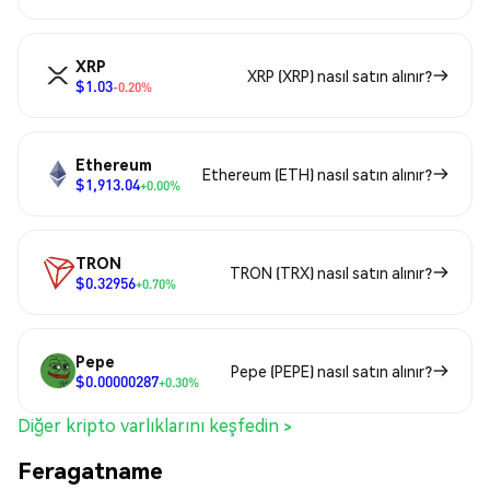
XRP
XRP (XRP) nasıl satın alınır?
$1.03
-0.20%
Ethereum
Ethereum (ETH) nasıl satın alınır?
$1,913.04
+0.00%
TRON
TRON (TRX) nasıl satın alınır?
$0.32956
+0.70%
Pepe
Pepe (PEPE) nasıl satın alınır?
$0.00000287
+0.30%
Diğer kripto varlıklarını keşfedin >
Feragatname