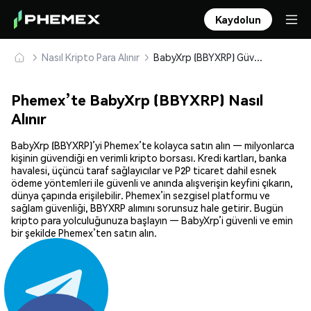
Kaydolun
Nasıl Kripto Para Alınır
BabyXrp (BBYXRP) Güvenle Satın Alın ve Saklayın
Phemex’te BabyXrp (BBYXRP) Nasıl
Alınır
BabyXrp (BBYXRP)’yi Phemex’te kolayca satın alın — milyonlarca
kişinin güvendiği en verimli kripto borsası. Kredi kartları, banka
havalesi, üçüncü taraf sağlayıcılar ve P2P ticaret dahil esnek
ödeme yöntemleri ile güvenli ve anında alışverişin keyfini çıkarın,
dünya çapında erişilebilir. Phemex’in sezgisel platformu ve
sağlam güvenliği, BBYXRP alımını sorunsuz hale getirir. Bugün
kripto para yolculuğunuza başlayın — BabyXrp’i güvenli ve emin
bir şekilde Phemex’ten satın alın.