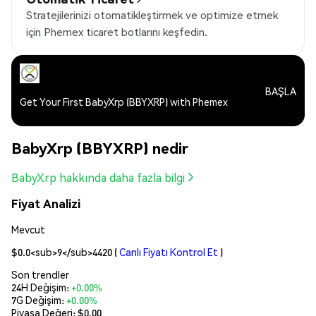
Stratejilerinizi otomatikleştirmek ve optimize etmek
için Phemex ticaret botlarını keşfedin.
BAŞLA
Get Your First BabyXrp (BBYXRP) with Phemex
BabyXrp (BBYXRP) nedir
BabyXrp hakkında daha fazla bilgi
Fiyat Analizi
Mevcut
$0.0<sub>9</sub>4420
(
Canlı Fiyatı Kontrol Et
)
Son trendler
24H Değişim:
+0.00%
7G Değişim:
+0.00%
Piyasa Değeri:
$0.00