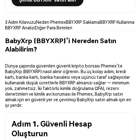
3 Adım Kılavuzu
Neden Phemex
BBYXRP Saklama
BBYXRP Kullanma
BBYXRP Analizi
Diğer Para Birimleri
BabyXrp (BBYXRP)’i Nereden Satın
Alabilirim?
Dünya çapında güvenilen güvenli kripto borsası Phemex’te
BabyXrp (BBYXRP) nasıl alınır öğrenin. Bu üç kolay adım, kredi
kartı, banka kartı, banka havalesi veya üçüncü taraf sağlayıcılar
kullanarak düşük ücretlerle BBYXRP almanızı sağlar — minimum
yok, zahmetsiz. İki faktörlü kimlik doğrulama (2FA), rezerv
denetimleri ve kimlik avı koruması ile Phemex, BabyXrp satın
almak için en güvenli yer ve çevrimiçi BabyXrp satın almak için en
iyi yerdir.
Adım 1. Güvenli Hesap
Oluşturun