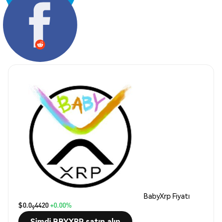
Paylaş:
BabyXrp Fiyatı
$0.0
4420
+0.00%
9
Şimdi BBYXRP satın alın