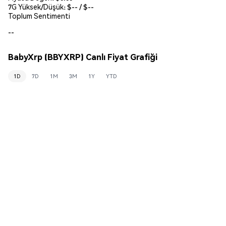
7G Yüksek/Düşük: $
--
/ $
--
Toplum Sentimenti
--
BabyXrp (BBYXRP) Canlı Fiyat Grafiği
1D
7D
1M
3M
1Y
YTD