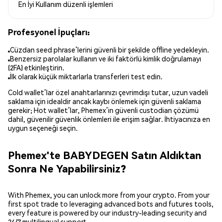
En İyi Kullanım
düzenli işlemleri
Profesyonel İpuçları:
Cüzdan seed phrase’lerini güvenli bir şekilde offline yedekleyin.
Benzersiz parolalar kullanın ve iki faktörlü kimlik doğrulamayı
(2FA) etkinleştirin.
İlk olarak küçük miktarlarla transferleri test edin.
Cold wallet’lar özel anahtarlarınızı çevrimdışı tutar, uzun vadeli
saklama için idealdir ancak kaybı önlemek için güvenli saklama
gerekir; Hot wallet’lar, Phemex’in güvenli custodian çözümü
dahil, güvenilir güvenlik önlemleri ile erişim sağlar. İhtiyacınıza en
uygun seçeneği seçin.
Phemex'te BABYDEGEN Satın Aldıktan
Sonra Ne Yapabilirsiniz?
With Phemex, you can unlock more from your crypto. From your
first spot trade to leveraging advanced bots and futures tools,
every feature is powered by our industry-leading security and
24/7 multilingual support.