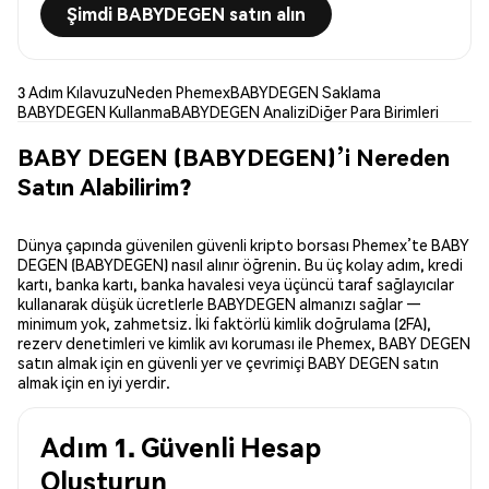
Şimdi BABYDEGEN satın alın
3 Adım Kılavuzu
Neden Phemex
BABYDEGEN Saklama
BABYDEGEN Kullanma
BABYDEGEN Analizi
Diğer Para Birimleri
BABY DEGEN (BABYDEGEN)’i Nereden
Satın Alabilirim?
Dünya çapında güvenilen güvenli kripto borsası Phemex’te BABY
DEGEN (BABYDEGEN) nasıl alınır öğrenin. Bu üç kolay adım, kredi
kartı, banka kartı, banka havalesi veya üçüncü taraf sağlayıcılar
kullanarak düşük ücretlerle BABYDEGEN almanızı sağlar —
minimum yok, zahmetsiz. İki faktörlü kimlik doğrulama (2FA),
rezerv denetimleri ve kimlik avı koruması ile Phemex, BABY DEGEN
satın almak için en güvenli yer ve çevrimiçi BABY DEGEN satın
almak için en iyi yerdir.
Adım 1. Güvenli Hesap
Oluşturun