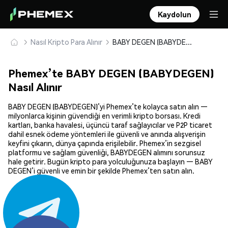
Kaydolun
Nasıl Kripto Para Alınır
BABY DEGEN (BABYDEGEN) Güvenle Satın Alın ve Saklayın
Phemex’te BABY DEGEN (BABYDEGEN)
Nasıl Alınır
BABY DEGEN (BABYDEGEN)’yi Phemex’te kolayca satın alın —
milyonlarca kişinin güvendiği en verimli kripto borsası. Kredi
kartları, banka havalesi, üçüncü taraf sağlayıcılar ve P2P ticaret
dahil esnek ödeme yöntemleri ile güvenli ve anında alışverişin
keyfini çıkarın, dünya çapında erişilebilir. Phemex’in sezgisel
platformu ve sağlam güvenliği, BABYDEGEN alımını sorunsuz
hale getirir. Bugün kripto para yolculuğunuza başlayın — BABY
DEGEN’i güvenli ve emin bir şekilde Phemex’ten satın alın.