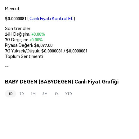
Mevcut
$0.0000081
(
Canlı Fiyatı Kontrol Et
)
Son trendler
24H Değişim:
+0.00%
7G Değişim:
+0.00%
Piyasa Değeri:
$8,097.00
7G Yüksek/Düşük: $
0.0000081
/ $
0.0000081
Toplum Sentimenti
--
BABY DEGEN (BABYDEGEN) Canlı Fiyat Grafiği
1D
7D
1M
3M
1Y
YTD