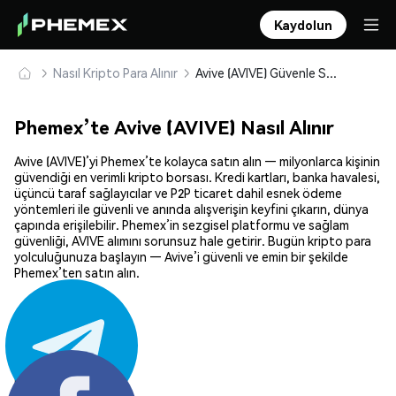
Kaydolun
Nasıl Kripto Para Alınır
Avive (AVIVE) Güvenle Satın Alın ve Saklayın
Phemex’te Avive (AVIVE) Nasıl Alınır
Avive (AVIVE)’yi Phemex’te kolayca satın alın — milyonlarca kişinin
güvendiği en verimli kripto borsası. Kredi kartları, banka havalesi,
üçüncü taraf sağlayıcılar ve P2P ticaret dahil esnek ödeme
yöntemleri ile güvenli ve anında alışverişin keyfini çıkarın, dünya
çapında erişilebilir. Phemex’in sezgisel platformu ve sağlam
güvenliği, AVIVE alımını sorunsuz hale getirir. Bugün kripto para
yolculuğunuza başlayın — Avive’i güvenli ve emin bir şekilde
Phemex’ten satın alın.
Paylaş: