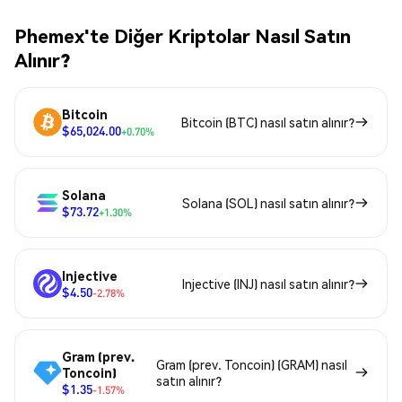
Phemex'te Diğer Kriptolar Nasıl Satın
Alınır?
Bitcoin
Bitcoin (BTC) nasıl satın alınır?
$65,024.00
+0.70%
Solana
Solana (SOL) nasıl satın alınır?
$73.72
+1.30%
Injective
Injective (INJ) nasıl satın alınır?
$4.50
-2.78%
Gram (prev.
Gram (prev. Toncoin) (GRAM) nasıl
Toncoin)
satın alınır?
$1.35
-1.57%