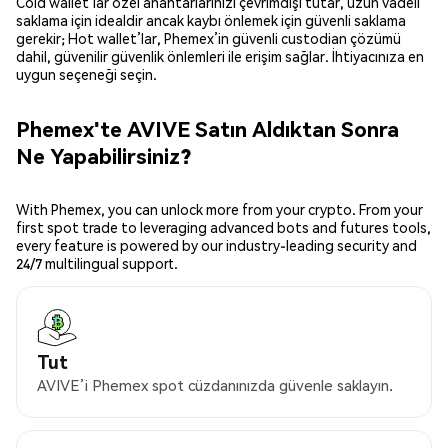
Cold wallet’lar özel anahtarlarınızı çevrimdışı tutar, uzun vadeli
saklama için idealdir ancak kaybı önlemek için güvenli saklama
gerekir; Hot wallet’lar, Phemex’in güvenli custodian çözümü
dahil, güvenilir güvenlik önlemleri ile erişim sağlar. İhtiyacınıza en
uygun seçeneği seçin.
Phemex'te AVIVE Satın Aldıktan Sonra
Ne Yapabilirsiniz?
With Phemex, you can unlock more from your crypto. From your
first spot trade to leveraging advanced bots and futures tools,
every feature is powered by our industry-leading security and
24/7 multilingual support.
Tut
AVIVE’i Phemex spot cüzdanınızda güvenle saklayın.