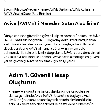
3 Adım Kılavuzu
Neden Phemex
AVIVE Saklama
AVIVE Kullanma
AVIVE Analizi
Diğer Para Birimleri
Avive (AVIVE)’i Nereden Satın Alabilirim?
Dünya çapında güvenilen güvenli kripto borsası Phemex’te Avive
(AVIVE) nasıl alınır öğrenin. Bu üç kolay adım, kredi kartı, banka
kartı, banka havalesi veya üçüncü taraf sağlayıcılar kullanarak
düşük ücretlerle AVIVE almanızı sağlar — minimum yok,
zahmetsiz. İki faktörlü kimlik doğrulama (2FA), rezerv denetimleri
ve kimlik avı koruması ile Phemex, Avive satın almak için en güvenli
yer ve çevrimiçi Avive satın almak için en iyi yerdir.
Adım 1. Güvenli Hesap
Oluşturun
Phemex’e e-posta ile birkaç dakika içinde kaydolun ve
dünya genelinde Avive (AVIVE) ticaretine başlayın. Hızlı
kimlik doğrulamayı tamamlayarak anında alımların kilidini
açın. 2FA ve rezerv denetimleri ile desteklenen Phemex’in