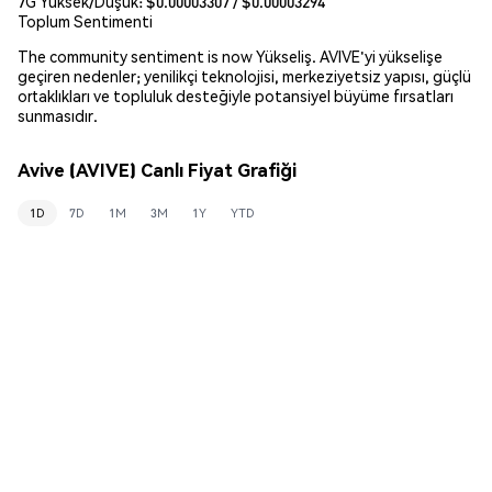
7G Yüksek/Düşük: $
0.00003307
/ $
0.00003294
Toplum Sentimenti
The community sentiment is now Yükseliş. AVIVE'yi yükselişe
geçiren nedenler; yenilikçi teknolojisi, merkeziyetsiz yapısı, güçlü
ortaklıkları ve topluluk desteğiyle potansiyel büyüme fırsatları
sunmasıdır.
Avive (AVIVE) Canlı Fiyat Grafiği
1D
7D
1M
3M
1Y
YTD