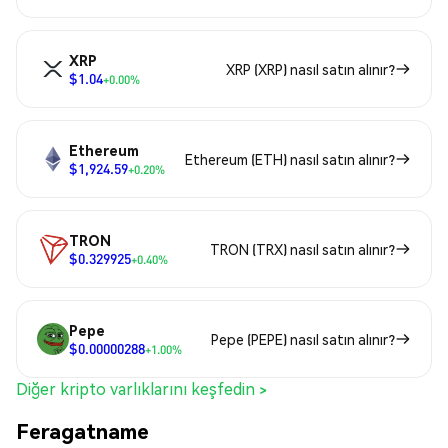
XRP
XRP (XRP) nasıl satın alınır?
$1.04
+0.00%
Ethereum
Ethereum (ETH) nasıl satın alınır?
$1,924.59
+0.20%
TRON
TRON (TRX) nasıl satın alınır?
$0.329925
+0.40%
Pepe
Pepe (PEPE) nasıl satın alınır?
$0.00000288
+1.00%
Diğer kripto varlıklarını keşfedin >
Feragatname