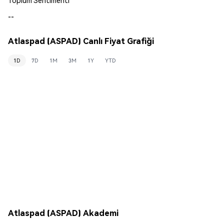
--
Atlaspad (ASPAD) Canlı Fiyat Grafiği
1D
7D
1M
3M
1Y
YTD
Atlaspad (ASPAD) Akademi