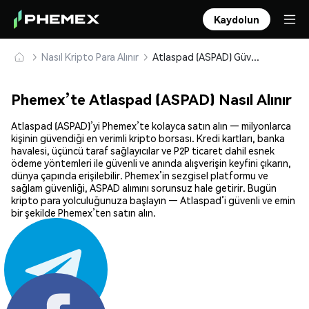
Kaydolun
Nasıl Kripto Para Alınır
Atlaspad (ASPAD) Güvenle Satın Alın ve Saklayın
Phemex’te Atlaspad (ASPAD) Nasıl Alınır
Atlaspad (ASPAD)’yi Phemex’te kolayca satın alın — milyonlarca
kişinin güvendiği en verimli kripto borsası. Kredi kartları, banka
havalesi, üçüncü taraf sağlayıcılar ve P2P ticaret dahil esnek
ödeme yöntemleri ile güvenli ve anında alışverişin keyfini çıkarın,
dünya çapında erişilebilir. Phemex’in sezgisel platformu ve
sağlam güvenliği, ASPAD alımını sorunsuz hale getirir. Bugün
kripto para yolculuğunuza başlayın — Atlaspad’i güvenli ve emin
bir şekilde Phemex’ten satın alın.
Paylaş: