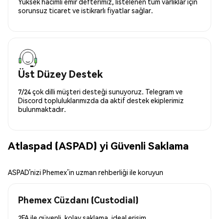
Yüksek hacimli emir defterimiz, listelenen tüm varlıklar için
sorunsuz ticaret ve istikrarlı fiyatlar sağlar.
Üst Düzey Destek
7/24 çok dilli müşteri desteği sunuyoruz. Telegram ve
Discord topluluklarımızda da aktif destek ekiplerimiz
bulunmaktadır.
Atlaspad (ASPAD) yi Güvenli Saklama
ASPAD’nizi Phemex’in uzman rehberliği ile koruyun
Phemex Cüzdanı (Custodial)
2FA ile güvenli, kolay saklama, ideal erişim.