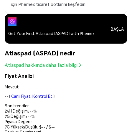
için Phemex ticaret botlarını keşfedin.
BAŞLA
Get Your First Atlaspad (ASPAD) with Phemex
Atlaspad (ASPAD) nedir
Atlaspad hakkında daha fazla bilgi
Fiyat Analizi
Mevcut
--
(
Canlı Fiyatı Kontrol Et
)
Son trendler
24H Değişim:
--%
7G Değişim:
--%
Piyasa Değeri:
--
7G Yüksek/Düşük: $
--
/ $
--
Toplum Sentimenti