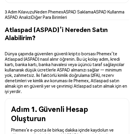
3 Adım Kılavuzu
Neden Phemex
ASPAD Saklama
ASPAD Kullanma
ASPAD Analizi
Diğer Para Birimleri
Atlaspad (ASPAD)’i Nereden Satın
Alabilirim?
Dünya çapında güvenilen güvenli kripto borsası Phemex’te
Atlaspad (ASPAD) nasıl alınır öğrenin. Bu üç kolay adım, kredi
kartı, banka kartı, banka havalesi veya üçüncü taraf sağlayıcılar
kullanarak düşük ücretlerle ASPAD almanızı sağlar — minimum
yok, zahmetsiz. İki faktörlü kimlik doğrulama (2FA), rezerv
denetimleri ve kimlik avı koruması ile Phemex, Atlaspad satın
almak için en güvenli yer ve çevrimiçi Atlaspad satın almak için en
iyi yerdir.
Adım 1. Güvenli Hesap
Oluşturun
Phemex’e e-posta ile birkaç dakika içinde kaydolun ve