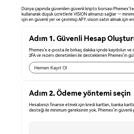
Dünya çapında güvenilen güvenli kripto borsası Phemex’te APY
kullanarak düşük ücretlerle VISION almanızı sağlar — minimu
için en güvenli yer ve çevrimiçi APY.vision satın almak için en 
Adım 1. Güvenli Hesap Oluştu
Phemex’e e-posta ile birkaç dakika içinde kaydolun ve dü
2FA ve rezerv denetimleri ile desteklenen Phemex’in güve
Hemen Kayıt Ol
Adım 2. Ödeme yöntemi seçin
Hesabınızı finanse etmek için kredi kartları, banka kartl
desteği ile minimum gereksinim yok. Phemex’in güvenli p