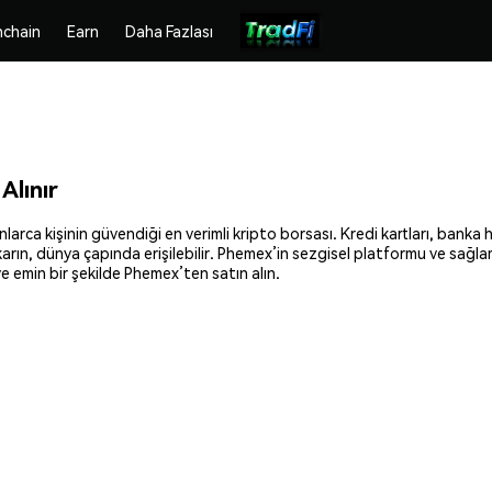
chain
Earn
Daha Fazlası
Alınır
arca kişinin güvendiği en verimli kripto borsası. Kredi kartları, banka h
ıkarın, dünya çapında erişilebilir. Phemex’in sezgisel platformu ve sağl
e emin bir şekilde Phemex’ten satın alın.