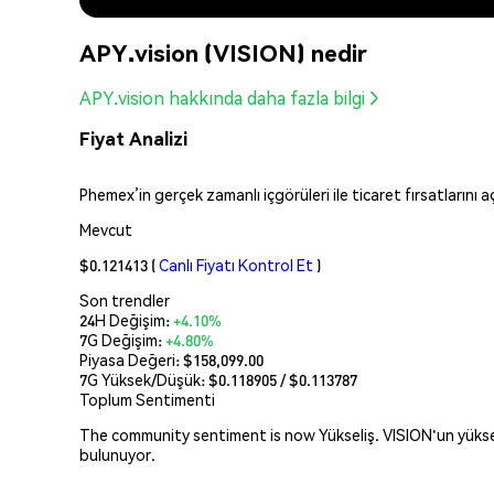
APY.vision (VISION) nedir
APY.vision hakkında daha fazla bilgi
Fiyat Analizi
Phemex’in gerçek zamanlı içgörüleri ile ticaret fırsatlarını 
Mevcut
$0.121413
(
Canlı Fiyatı Kontrol Et
)
Son trendler
24H Değişim:
+4.10%
7G Değişim:
+4.80%
Piyasa Değeri:
$158,099.00
7G Yüksek/Düşük: $
0.118905
/ $
0.113787
Toplum Sentimenti
The community sentiment is now Yükseliş. VISION'un yükselişi
bulunuyor.