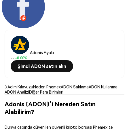
Adonis Fiyatı
--
+0.00%
Şimdi ADON satın alın
3 Adım Kılavuzu
Neden Phemex
ADON Saklama
ADON Kullanma
ADON Analizi
Diğer Para Birimleri
Adonis (ADON)’i Nereden Satın
Alabilirim?
Dünya çapında güvenilen güvenli kripto borsası Phemex’te