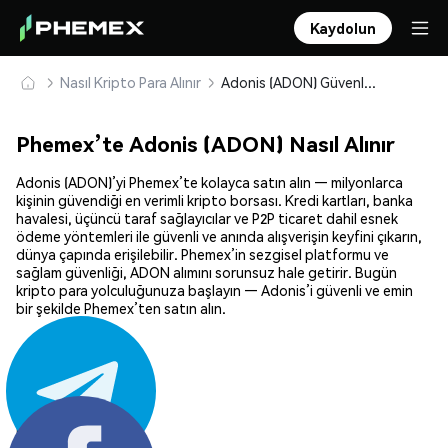
Kaydolun
Nasıl Kripto Para Alınır
Adonis (ADON) Güvenle Satın Alın ve Saklayın
Phemex’te Adonis (ADON) Nasıl Alınır
Adonis (ADON)’yi Phemex’te kolayca satın alın — milyonlarca
kişinin güvendiği en verimli kripto borsası. Kredi kartları, banka
havalesi, üçüncü taraf sağlayıcılar ve P2P ticaret dahil esnek
ödeme yöntemleri ile güvenli ve anında alışverişin keyfini çıkarın,
dünya çapında erişilebilir. Phemex’in sezgisel platformu ve
sağlam güvenliği, ADON alımını sorunsuz hale getirir. Bugün
kripto para yolculuğunuza başlayın — Adonis’i güvenli ve emin
bir şekilde Phemex’ten satın alın.
Paylaş: