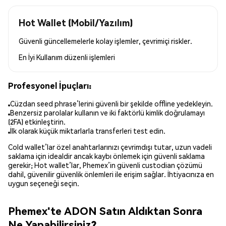
Hot Wallet (Mobil/Yazılım)
Güvenli güncellemelerle kolay işlemler, çevrimiçi riskler.
En İyi Kullanım
düzenli işlemleri
Profesyonel İpuçları:
Cüzdan seed phrase’lerini güvenli bir şekilde offline yedekleyin.
Benzersiz parolalar kullanın ve iki faktörlü kimlik doğrulamayı
(2FA) etkinleştirin.
İlk olarak küçük miktarlarla transferleri test edin.
Cold wallet’lar özel anahtarlarınızı çevrimdışı tutar, uzun vadeli
saklama için idealdir ancak kaybı önlemek için güvenli saklama
gerekir; Hot wallet’lar, Phemex’in güvenli custodian çözümü
dahil, güvenilir güvenlik önlemleri ile erişim sağlar. İhtiyacınıza en
uygun seçeneği seçin.
Phemex'te ADON Satın Aldıktan Sonra
Ne Yapabilirsiniz?