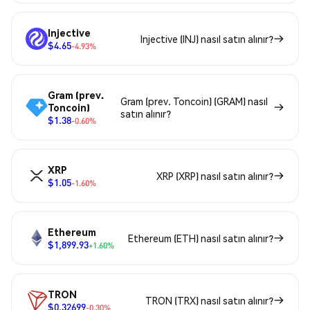
Injective
Injective (INJ) nasıl satın alınır?
$4.65
-4.93%
Gram (prev.
Gram (prev. Toncoin) (GRAM) nasıl
Toncoin)
satın alınır?
$1.38
-0.60%
XRP
XRP (XRP) nasıl satın alınır?
$1.05
-1.60%
Ethereum
Ethereum (ETH) nasıl satın alınır?
$1,899.93
+1.60%
TRON
TRON (TRX) nasıl satın alınır?
$0.32699
-0.30%