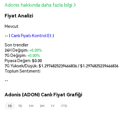
Adonis hakkında daha fazla bilgi
Fiyat Analizi
Mevcut
--
(
Canlı Fiyatı Kontrol Et
)
Son trendler
24H Değişim:
+0.00%
7G Değişim:
+0.00%
Piyasa Değeri:
$0.00
7G Yüksek/Düşük: $
1.2974825239466836
/ $
1.2974825239466836
Toplum Sentimenti
--
Adonis (ADON) Canlı Fiyat Grafiği
1D
7D
1M
3M
1Y
YTD