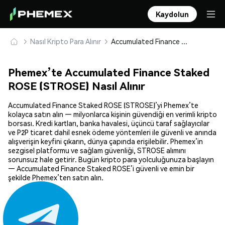
Kaydolun
Nasıl Kripto Para Alınır
Accumulated Finance Staked ROSE (STROSE) Güvenle Satın Alın ve Saklayın
Phemex’te Accumulated Finance Staked
ROSE (STROSE) Nasıl Alınır
Accumulated Finance Staked ROSE (STROSE)’yi Phemex’te
kolayca satın alın — milyonlarca kişinin güvendiği en verimli kripto
borsası. Kredi kartları, banka havalesi, üçüncü taraf sağlayıcılar
ve P2P ticaret dahil esnek ödeme yöntemleri ile güvenli ve anında
alışverişin keyfini çıkarın, dünya çapında erişilebilir. Phemex’in
sezgisel platformu ve sağlam güvenliği, STROSE alımını
sorunsuz hale getirir. Bugün kripto para yolculuğunuza başlayın
— Accumulated Finance Staked ROSE’i güvenli ve emin bir
şekilde Phemex’ten satın alın.