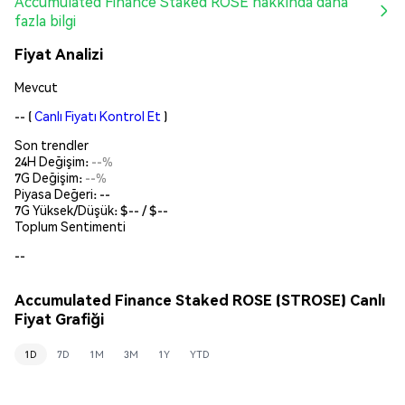
Accumulated Finance Staked ROSE hakkında daha
fazla bilgi
Fiyat Analizi
Mevcut
--
(
Canlı Fiyatı Kontrol Et
)
Son trendler
24H Değişim:
--%
7G Değişim:
--%
Piyasa Değeri:
--
7G Yüksek/Düşük: $
--
/ $
--
Toplum Sentimenti
--
Accumulated Finance Staked ROSE (STROSE) Canlı
Fiyat Grafiği
1D
7D
1M
3M
1Y
YTD