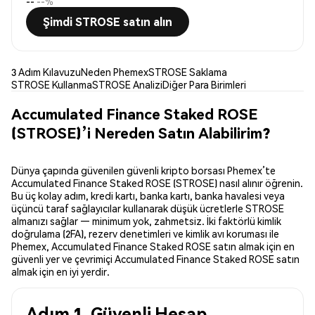
--
--%
Şimdi STROSE satın alın
3 Adım Kılavuzu
Neden Phemex
STROSE Saklama
STROSE Kullanma
STROSE Analizi
Diğer Para Birimleri
Accumulated Finance Staked ROSE
(STROSE)’i Nereden Satın Alabilirim?
Dünya çapında güvenilen güvenli kripto borsası Phemex’te
Accumulated Finance Staked ROSE (STROSE) nasıl alınır öğrenin.
Bu üç kolay adım, kredi kartı, banka kartı, banka havalesi veya
üçüncü taraf sağlayıcılar kullanarak düşük ücretlerle STROSE
almanızı sağlar — minimum yok, zahmetsiz. İki faktörlü kimlik
doğrulama (2FA), rezerv denetimleri ve kimlik avı koruması ile
Phemex, Accumulated Finance Staked ROSE satın almak için en
güvenli yer ve çevrimiçi Accumulated Finance Staked ROSE satın
almak için en iyi yerdir.
Adım 1. Güvenli Hesap