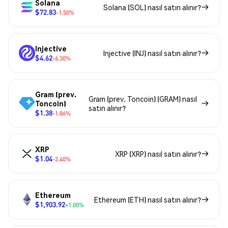
Solana
Solana (SOL) nasıl satın alınır?
$72.83
-1.50%
Injective
Injective (INJ) nasıl satın alınır?
$4.62
-6.30%
Gram (prev.
Gram (prev. Toncoin) (GRAM) nasıl
Toncoin)
satın alınır?
$1.38
-1.86%
XRP
XRP (XRP) nasıl satın alınır?
$1.04
-2.40%
Ethereum
Ethereum (ETH) nasıl satın alınır?
$1,903.92
+1.00%