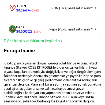
TRON
TRON (TRX) nasıl satın alınır?
$0.326974
-0.40%
Pepe
Pepe (PEPE) nasıl satın alınır?
$0.0000028
-2.40%
Diğer kripto varlıklarını keşfedin >
Feragatname
Kripto para piyasaları doğası gereği volatildir ve Accumulated
Finance Staked ROSE (STROSE) ile diğer dijital varlıkların fiyatı
piyasa koşulları, düzenleyici değişiklikler ve diğer öngörülemeyen
faktörler nedeniyle önemli dalgalanmalar yaşayabilir. Kripto para
ticareti risk içerir ve geçmiş performans gelecekteki sonuçların
garantisi değildir. Kapsamlı bir araştırma yapmanızı, risk yönetimi
stratejileri uygulamanızı ve yalnızca kaybetmeyi göze
alabileceğiniz kadar yatırım yapmanızı önemle tavsiye ederiz.
Phemex, Accumulated Finance Staked ROSE alım veya satımı
sırasında oluşabilecek herhangi bir kayıptan sorumlu değildir.