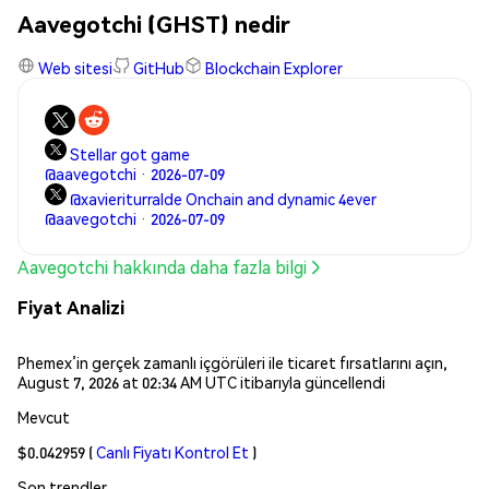
Aavegotchi (GHST) nedir
Web sitesi
GitHub
Blockchain Explorer
Stellar got game
@aavegotchi · 2026-07-09
@xavieriturralde Onchain and dynamic 4ever
@aavegotchi · 2026-07-09
Aavegotchi hakkında daha fazla bilgi
Fiyat Analizi
Phemex’in gerçek zamanlı içgörüleri ile ticaret fırsatlarını açın,
August 7, 2026 at 02:34 AM UTC itibarıyla güncellendi
Mevcut
$0.042959
(
Canlı Fiyatı Kontrol Et
)
Son trendler