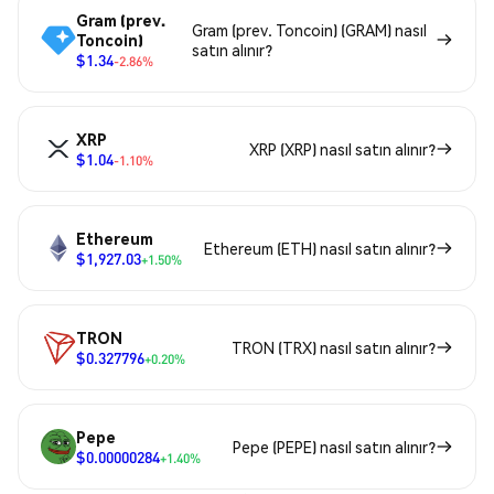
Gram (prev.
Gram (prev. Toncoin) (GRAM) nasıl
Toncoin)
satın alınır?
$1.34
-2.86%
XRP
XRP (XRP) nasıl satın alınır?
$1.04
-1.10%
Ethereum
Ethereum (ETH) nasıl satın alınır?
$1,927.03
+1.50%
TRON
TRON (TRX) nasıl satın alınır?
$0.327796
+0.20%
Pepe
Pepe (PEPE) nasıl satın alınır?
$0.00000284
+1.40%