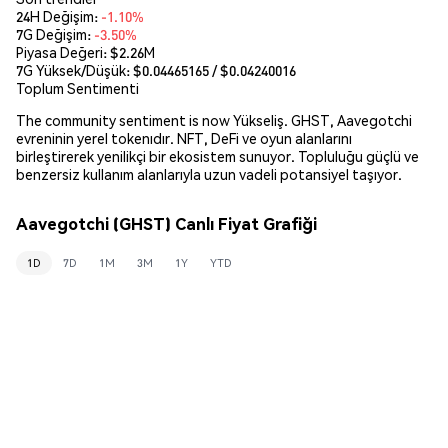
24H Değişim:
-1.10%
7G Değişim:
-3.50%
Piyasa Değeri:
$2.26M
7G Yüksek/Düşük: $
0.04465165
/ $
0.04240016
Toplum Sentimenti
The community sentiment is now Yükseliş. GHST, Aavegotchi
evreninin yerel tokenıdır. NFT, DeFi ve oyun alanlarını
birleştirerek yenilikçi bir ekosistem sunuyor. Topluluğu güçlü ve
benzersiz kullanım alanlarıyla uzun vadeli potansiyel taşıyor.
Aavegotchi (GHST) Canlı Fiyat Grafiği
1D
7D
1M
3M
1Y
YTD