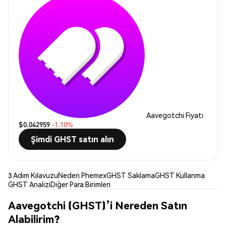
Aavegotchi Fiyatı
$0.042959
-1.10%
Şimdi GHST satın alın
3 Adım Kılavuzu
Neden Phemex
GHST Saklama
GHST Kullanma
GHST Analizi
Diğer Para Birimleri
Aavegotchi (GHST)’i Nereden Satın
Alabilirim?