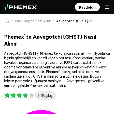
Kaydolun
Nasıl Kripto Para Alınır
Aavegotchi (GHST) Güvenle Satın Alın ve Saklayın
Phemex’te Aavegotchi (GHST) Nasıl
Alınır
Aavegotchi (GHST)’yi Phemex’te kolayca satın alın — milyonlarca
kişinin güvendiği en verimli kripto borsası. Kredi kartları, banka
havalesi, üçüncü taraf sağlayıcılar ve P2P ticaret dahil esnek
ödeme yöntemleri ile güvenli ve anında alışverişin keyfini çıkarın,
dünya çapında erişilebilir. Phemex’in sezgisel platformu ve
sağlam güvenliği, GHST alımını sorunsuz hale getirir. Bugün
kripto para yolculuğunuza başlayın — Aavegotchi’i güvenli ve
emin bir şekilde Phemex’ten satın alın.
Paylaş