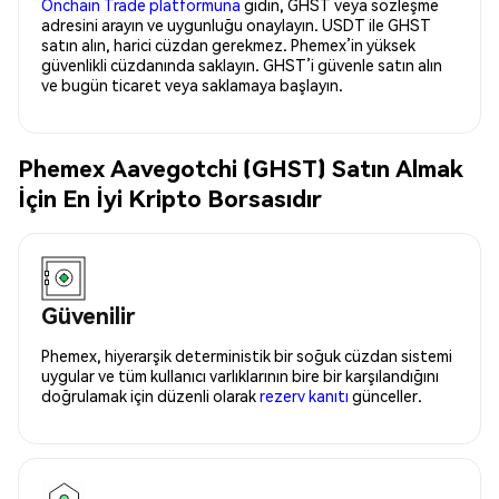
Onchain Trade platformuna
gidin, GHST veya sözleşme
adresini arayın ve uygunluğu onaylayın. USDT ile GHST
satın alın, harici cüzdan gerekmez. Phemex’in yüksek
güvenlikli cüzdanında saklayın. GHST’i güvenle satın alın
ve bugün ticaret veya saklamaya başlayın.
Phemex Aavegotchi (GHST) Satın Almak
İçin En İyi Kripto Borsasıdır
Güvenilir
Phemex, hiyerarşik deterministik bir soğuk cüzdan sistemi
uygular ve tüm kullanıcı varlıklarının bire bir karşılandığını
doğrulamak için düzenli olarak
rezerv kanıtı
günceller.