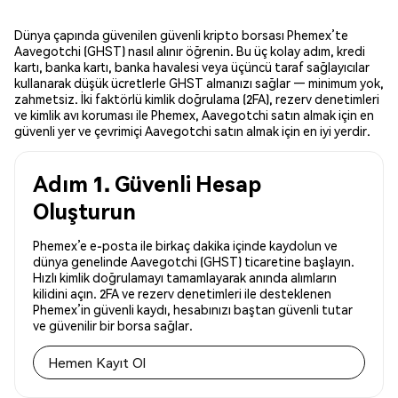
Dünya çapında güvenilen güvenli kripto borsası Phemex’te
Aavegotchi (GHST) nasıl alınır öğrenin. Bu üç kolay adım, kredi
kartı, banka kartı, banka havalesi veya üçüncü taraf sağlayıcılar
kullanarak düşük ücretlerle GHST almanızı sağlar — minimum yok,
zahmetsiz. İki faktörlü kimlik doğrulama (2FA), rezerv denetimleri
ve kimlik avı koruması ile Phemex, Aavegotchi satın almak için en
güvenli yer ve çevrimiçi Aavegotchi satın almak için en iyi yerdir.
Adım 1. Güvenli Hesap
Oluşturun
Phemex’e e-posta ile birkaç dakika içinde kaydolun ve
dünya genelinde Aavegotchi (GHST) ticaretine başlayın.
Hızlı kimlik doğrulamayı tamamlayarak anında alımların
kilidini açın. 2FA ve rezerv denetimleri ile desteklenen
Phemex’in güvenli kaydı, hesabınızı baştan güvenli tutar
ve güvenilir bir borsa sağlar.
Hemen Kayıt Ol