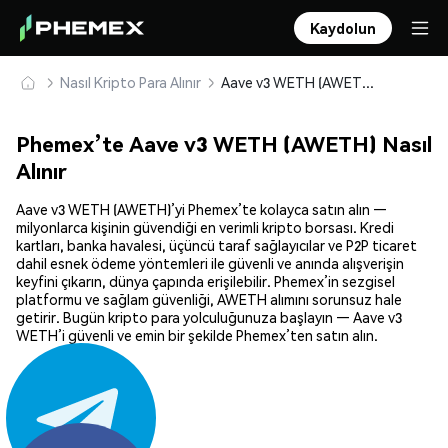
Kaydolun
Nasıl Kripto Para Alınır
Aave v3 WETH (AWETH) Güvenle Satın Alın ve Saklayın
Phemex’te Aave v3 WETH (AWETH) Nasıl
Alınır
Aave v3 WETH (AWETH)’yi Phemex’te kolayca satın alın —
milyonlarca kişinin güvendiği en verimli kripto borsası. Kredi
kartları, banka havalesi, üçüncü taraf sağlayıcılar ve P2P ticaret
dahil esnek ödeme yöntemleri ile güvenli ve anında alışverişin
keyfini çıkarın, dünya çapında erişilebilir. Phemex’in sezgisel
platformu ve sağlam güvenliği, AWETH alımını sorunsuz hale
getirir. Bugün kripto para yolculuğunuza başlayın — Aave v3
WETH’i güvenli ve emin bir şekilde Phemex’ten satın alın.