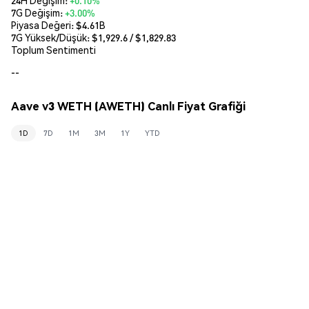
7G Değişim:
+3.00%
Piyasa Değeri:
$4.61B
7G Yüksek/Düşük: $
1,929.6
/ $
1,829.83
Toplum Sentimenti
--
Aave v3 WETH (AWETH) Canlı Fiyat Grafiği
1D
7D
1M
3M
1Y
YTD