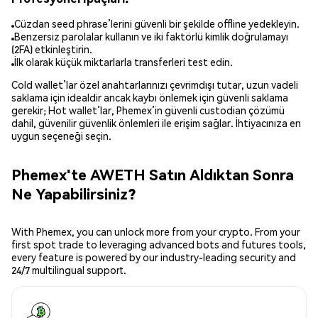
Cüzdan seed phrase’lerini güvenli bir şekilde offline yedekleyin.
Benzersiz parolalar kullanın ve iki faktörlü kimlik doğrulamayı
(2FA) etkinleştirin.
İlk olarak küçük miktarlarla transferleri test edin.
Cold wallet’lar özel anahtarlarınızı çevrimdışı tutar, uzun vadeli
saklama için idealdir ancak kaybı önlemek için güvenli saklama
gerekir; Hot wallet’lar, Phemex’in güvenli custodian çözümü
dahil, güvenilir güvenlik önlemleri ile erişim sağlar. İhtiyacınıza en
uygun seçeneği seçin.
Phemex'te AWETH Satın Aldıktan Sonra
Ne Yapabilirsiniz?
With Phemex, you can unlock more from your crypto. From your
first spot trade to leveraging advanced bots and futures tools,
every feature is powered by our industry-leading security and
24/7 multilingual support.