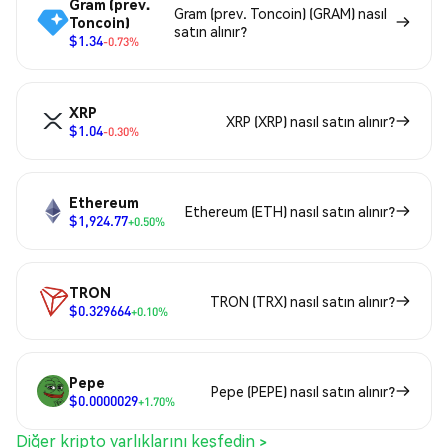
Gram (prev.
Gram (prev. Toncoin) (GRAM) nasıl
Toncoin)
satın alınır?
$1.34
-0.73%
XRP
XRP (XRP) nasıl satın alınır?
$1.04
-0.30%
Ethereum
Ethereum (ETH) nasıl satın alınır?
$1,924.77
+0.50%
TRON
TRON (TRX) nasıl satın alınır?
$0.329664
+0.10%
Pepe
Pepe (PEPE) nasıl satın alınır?
$0.0000029
+1.70%
Diğer kripto varlıklarını keşfedin >