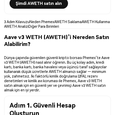
Şimdi AWETH satın alın
3 Adım Kılavuzu
Neden Phemex
AWETH Saklama
AWETH Kullanma
AWETH Analizi
Diğer Para Birimleri
Aave v3 WETH (AWETH)’i Nereden Satın
Alabilirim?
Dünya çapında güvenilen güvenli kripto borsası Phemex’te Aave
v3 WETH (AWETH) nasıl alınır öğrenin. Bu üç kolay adım, kredi
kartı, banka kartı, banka havalesi veya üçüncü taraf sağlayıcılar
kullanarak düşük ücretlerle AWETH almanızı sağlar — minimum
yok, zahmetsiz. İki faktörlü kimlik doğrulama (2FA), rezerv
denetimleri ve kimlik avı koruması ile Phemex, Aave v3 WETH
satın almak için en güvenli yer ve çevrimiçi Aave v3 WETH satın
almak için en iyi yerdir.
Adım 1. Güvenli Hesap
Oluşturun