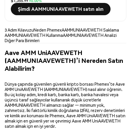
$1,355.99
+0.00%
Şimdi AAMMUNIAAVEWETH satın alın
3 Adım Kılavuzu
Neden Phemex
AAMMUNIAAVEWETH Saklama
AAMMUNIAAVEWETH Kullanma
AAMMUNIAAVEWETH Analizi
Diğer Para Birimleri
Aave AMM UniAAVEWETH
(AAMMUNIAAVEWETH)’i Nereden Satın
Alabilirim?
Dünya çapında güvenilen güvenli kripto borsası Phemex’te Aave
AMM UniAAVEWETH (AAMMUNIAAVEWETH) nasıl alınır öğrenin.
Bu üç kolay adım, kredi kartı, banka kartı, banka havalesi veya
üçüncü taraf sağlayıcılar kullanarak düşük ücretlerle
AAMMUNIAAVEWETH almanızı sağlar — minimum yok,
zahmetsiz. İki faktörlü kimlik doğrulama (2FA), rezerv denetimleri
ve kimlik avı koruması ile Phemex, Aave AMM UniAAVEWETH satın
almak için en güvenli yer ve çevrimiçi Aave AMM UniAAVEWETH
satın almak için en iyi yerdir.