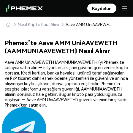
Kaydolun
Nasıl Kripto Para Alınır
Aave AMM UniAAVEWETH (AAMMUNIAAVEWETH) Güvenle Satın Alın ve Saklayın
Phemex’te Aave AMM UniAAVEWETH
(AAMMUNIAAVEWETH) Nasıl Alınır
Aave AMM UniAAVEWETH (AAMMUNIAAVEWETH)’yi Phemex’te
kolayca satın alın — milyonlarca kişinin güvendiği en verimli kripto
borsası. Kredi kartları, banka havalesi, üçüncü taraf sağlayıcılar
ve P2P ticaret dahil esnek ödeme yöntemleri ile güvenli ve anında
alışverişin keyfini çıkarın, dünya çapında erişilebilir. Phemex’in
sezgisel platformu ve sağlam güvenliği, AAMMUNIAAVEWETH
alımını sorunsuz hale getirir. Bugün kripto para yolculuğunuza
başlayın — Aave AMM UniAAVEWETH’i güvenli ve emin bir şekilde
Phemex’ten satın alın.