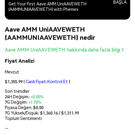
BAŞLA
Get Your First Aave AMM UniAAVEWETH
(AAMMUNIAAVEWETH) with Phemex
Aave AMM UniAAVEWETH
(AAMMUNIAAVEWETH) nedir
Aave AMM UniAAVEWETH hakkında daha fazla bilgi
Fiyat Analizi
Mevcut
$1,355.99
(
Canlı Fiyatı Kontrol Et
)
Son trendler
24H Değişim:
+0.00%
7G Değişim:
+1.70%
Piyasa Değeri:
$0.00
7G Yüksek/Düşük: $
1,360.16
/ $
1,311.99
Toplum Sentimenti
--