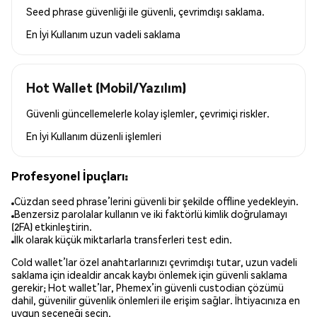
Seed phrase güvenliği ile güvenli, çevrimdışı saklama.
En İyi Kullanım
uzun vadeli saklama
Hot Wallet (Mobil/Yazılım)
Güvenli güncellemelerle kolay işlemler, çevrimiçi riskler.
En İyi Kullanım
düzenli işlemleri
Profesyonel İpuçları:
Cüzdan seed phrase’lerini güvenli bir şekilde offline yedekleyin.
Benzersiz parolalar kullanın ve iki faktörlü kimlik doğrulamayı
(2FA) etkinleştirin.
İlk olarak küçük miktarlarla transferleri test edin.
Cold wallet’lar özel anahtarlarınızı çevrimdışı tutar, uzun vadeli
saklama için idealdir ancak kaybı önlemek için güvenli saklama
gerekir; Hot wallet’lar, Phemex’in güvenli custodian çözümü
dahil, güvenilir güvenlik önlemleri ile erişim sağlar. İhtiyacınıza en
uygun seçeneği seçin.