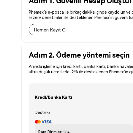
Adım 1. Güvenli Hesap Oluştu
Phemex’e e-posta ile birkaç dakika içinde kaydolun ve d
rezerv denetimleri ile desteklenen Phemex’in güvenli kay
Hemen Kayıt Ol
Adım 2. Ödeme yöntemi seçin
Anında işleme için kredi kartı, banka kartı, banka havales
ultra düşük ücretlerle. 2FA ile desteklenen Phemex’in g
Kredi/Banka Kartı
Destek:
Para Birimleri
30+