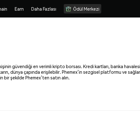
hain
Earn
Daha Fazlası
Ödül Merkezi
şinin güvendiği en verimli kripto borsası. Kredi kartları, banka havalesi
ıkarın, dünya çapında erişilebilir. Phemex’in sezgisel platformu ve sağl
 bir şekilde Phemex’ten satın alın.