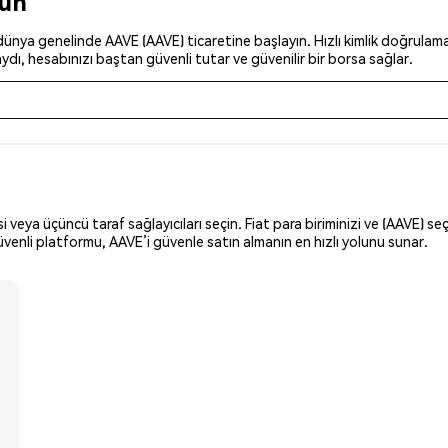
run
ünya genelinde AAVE (AAVE) ticaretine başlayın. Hızlı kimlik doğrulamayı
dı, hesabınızı baştan güvenli tutar ve güvenilir bir borsa sağlar.
i veya üçüncü taraf sağlayıcıları seçin. Fiat para biriminizi ve (AAVE) seç
üvenli platformu, AAVE’i güvenle satın almanın en hızlı yolunu sunar.