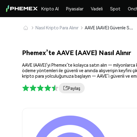
Kripto Al
Piyasalar
Vadeli
Spot
Onc
Nasıl Kripto Para Alınır
AAVE (AAVE) Güvenle Satın Alın ve Saklayın
Phemex’te AAVE (AAVE) Nasıl Alınır
AAVE (AAVE)’yi Phemex’te kolayca satın alın — milyonlarca ki
ödeme yöntemleri ile güvenli ve anında alışverişin keyfini ç
kripto para yolculuğunuza başlayın — AAVE’i güvenli ve emin
Paylaş