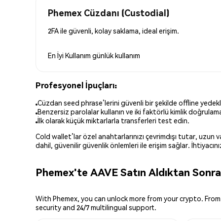
Phemex Cüzdanı (Custodial)
2FA ile güvenli, kolay saklama, ideal erişim.
En İyi Kullanım
günlük kullanım
Profesyonel İpuçları:
Cüzdan seed phrase’lerini güvenli bir şekilde offline yedekl
Benzersiz parolalar kullanın ve iki faktörlü kimlik doğrulamay
İlk olarak küçük miktarlarla transferleri test edin.
Cold wallet’lar özel anahtarlarınızı çevrimdışı tutar, uzun
dahil, güvenilir güvenlik önlemleri ile erişim sağlar. İhtiyac
Phemex'te AAVE Satın Aldıktan Sonra 
With Phemex, you can unlock more from your crypto. From 
security and 24/7 multilingual support.