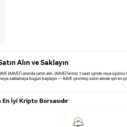
atın Alın ve Saklayın
AVE (AAVE)’i anında satın alın. (AAVE)’leriniz 1 saat içinde veya üçüncü
t veya saklamaya bugün başlayın — AAVE çevrimiçi satın almak için en iyi
En İyi Kripto Borsasıdır