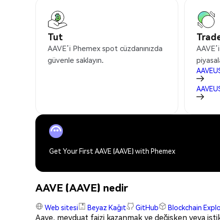
Tut
Trade
AAVE’i Phemex spot cüzdanınızda
AAVE’i
güvenle saklayın.
piyasal
AAVEU
AAVEU
Get Your First AAVE (AAVE) with Phemex
AAVE (AAVE) nedir
Web sitesi
Beyaz Kağıt
GitHub
Blockchain Expl
Aave, mevduat faizi kazanmak ve değişken veya istikr