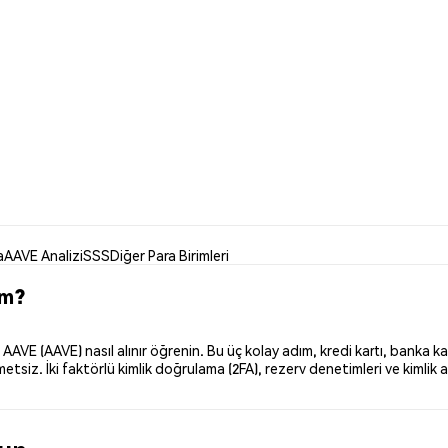
a
AAVE Analizi
SSS
Diğer Para Birimleri
im?
VE (AAVE) nasıl alınır öğrenin. Bu üç kolay adım, kredi kartı, banka kar
siz. İki faktörlü kimlik doğrulama (2FA), rezerv denetimleri ve kimlik a