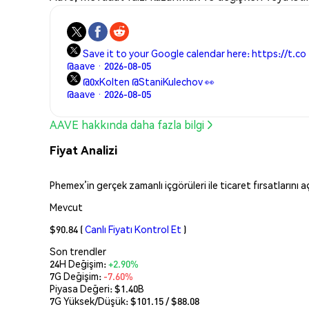
Save it to your Google calendar here: https://t.co
@aave · 2026-08-05
@0xKolten @StaniKulechov 👀
@aave · 2026-08-05
AAVE hakkında daha fazla bilgi
Fiyat Analizi
Phemex’in gerçek zamanlı içgörüleri ile ticaret fırsatlarını 
Mevcut
$90.84
(
Canlı Fiyatı Kontrol Et
)
Son trendler
24H Değişim:
+2.90%
7G Değişim:
-7.60%
Piyasa Değeri:
$1.40B
7G Yüksek/Düşük: $
101.15
/ $
88.08