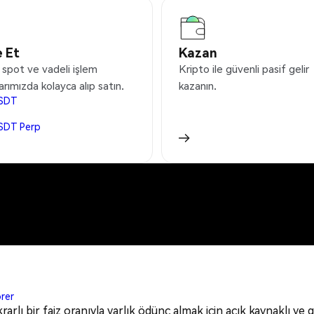
 Et
Kazan
 spot ve vadeli işlem
Kripto ile güvenli pasif gelir
arımızda kolayca alıp satın.
kazanın.
SDT
SDT
Perp
orer
arlı bir faiz oranıyla varlık ödünç almak için açık kaynaklı ve