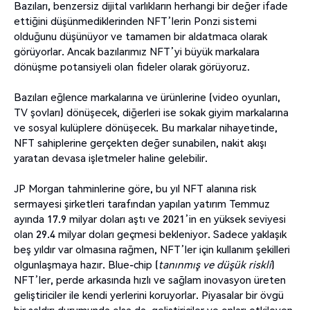
Bazıları, benzersiz dijital varlıkların herhangi bir değer ifade
ettiğini düşünmediklerinden NFT’lerin Ponzi sistemi
olduğunu düşünüyor ve tamamen bir aldatmaca olarak
görüyorlar. Ancak bazılarımız NFT’yi büyük markalara
dönüşme potansiyeli olan fideler olarak görüyoruz.
Bazıları eğlence markalarına ve ürünlerine (video oyunları,
TV şovları) dönüşecek, diğerleri ise sokak giyim markalarına
ve sosyal kulüplere dönüşecek. Bu markalar nihayetinde,
NFT sahiplerine gerçekten değer sunabilen, nakit akışı
yaratan devasa işletmeler haline gelebilir.
JP Morgan tahminlerine göre, bu yıl NFT alanına risk
sermayesi şirketleri tarafından yapılan yatırım Temmuz
ayında 17.9 milyar doları aştı ve 2021’in en yüksek seviyesi
olan 29.4 milyar doları geçmesi bekleniyor. Sadece yaklaşık
beş yıldır var olmasına rağmen, NFT’ler için kullanım şekilleri
olgunlaşmaya hazır. Blue-chip (
tanınmış ve düşük riskli
)
NFT’ler, perde arkasında hızlı ve sağlam inovasyon üreten
geliştiriciler ile kendi yerlerini koruyorlar. Piyasalar bir övgü
bir saldırı durumunda olsa da, geliştiriciler ve onları etkileyen