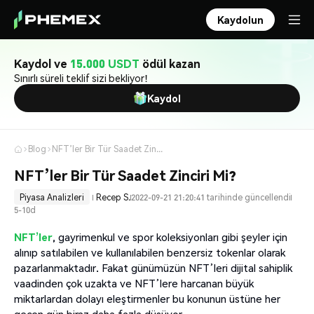
Kaydolun
Kaydol ve
15.000 USDT
ödül kazan
Sınırlı süreli teklif sizi bekliyor!
Kaydol
Blog
NFT’ler Bir Tür Saadet Zinciri Mi?
NFT’ler Bir Tür Saadet Zinciri Mi?
Piyasa Analizleri
Recep S.
2022-09-21 21:20:41 tarihinde güncellendi
5-10d
NFT’ler
, gayrimenkul ve spor koleksiyonları gibi şeyler için
alınıp satılabilen ve kullanılabilen benzersiz tokenlar olarak
pazarlanmaktadır. Fakat günümüzün NFT’leri dijital sahiplik
vaadinden çok uzakta ve NFT’lere harcanan büyük
miktarlardan dolayı eleştirmenler bu konunun üstüne her