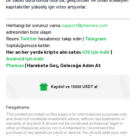
kapitalistler yükseliş için vites artıyorlar.
Herhangi bir sorunuz varsa
support@phemex.com
adresinden bize ulaşın
Resmi
Twitter
hesabımızı takip edin |
Telegram
topluluğumuza katılın
Her an her yerde kripto alın satın:
iOS için indir
|
Android için indir
Phemex
|
Harekete Geç, Geleceğe Adım At
Kaydol ve 15000 USDT al
Feragatname
This content provided on this page is for informational purposes only
and does not constitute investment advice, without representation or
warranty of any kind. It should not be construed as financial, legal or
other professional advice, nor is it intended to recommend the
purchase of any specific product or service. You should seek your own