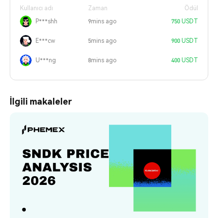
Kullanıcı adı
Zaman
Ödül
P***shh
9mins ago
750 USDT
E***cw
5mins ago
900 USDT
U***ng
8mins ago
400 USDT
İlgili makaleler