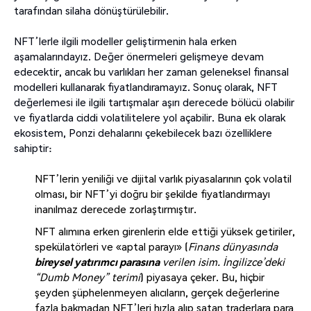
tarafından silaha dönüştürülebilir.
NFT’lerle ilgili modeller geliştirmenin hala erken
aşamalarındayız. Değer önermeleri gelişmeye devam
edecektir, ancak bu varlıkları her zaman geleneksel finansal
modelleri kullanarak fiyatlandıramayız. Sonuç olarak, NFT
değerlemesi ile ilgili tartışmalar aşırı derecede bölücü olabilir
ve fiyatlarda ciddi volatilitelere yol açabilir. Buna ek olarak
ekosistem, Ponzi dehalarını çekebilecek bazı özelliklere
sahiptir:
NFT’lerin yeniliği ve dijital varlık piyasalarının çok volatil
olması, bir NFT’yi doğru bir şekilde fiyatlandırmayı
inanılmaz derecede zorlaştırmıştır.
NFT alımına erken girenlerin elde ettiği yüksek getiriler,
spekülatörleri ve «aptal parayı» (
Finans dünyasında
bireysel yatırımcı parasına
verilen isim. İngilizce’deki
“Dumb Money” terimi
) piyasaya çeker. Bu, hiçbir
şeyden şüphelenmeyen alıcıların, gerçek değerlerine
fazla bakmadan NFT’leri hızla alıp satan traderlara para