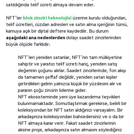
satıldığında telif ücreti almaya devam eder.
NFT’ler
blok zinciri teknolojisi
üzerine kurulu olduğundan,
telif ücretleri, cüzdan adresleri ve satın alma içeriğinin tümü,
kamuya açık bir dijital deftere kaydedilir. Bu durum
aşağıdaki ana nedenlerden
dolayı saadet zincirlerinden
büyük ölçüde farklıdır:
NFT’leri yeniden satanlar, NFT’nin tam mülkiyetine
sahiptir ve yaratıcı telif ücreti hariç, yeniden satış
değerinin çoğunu alırlar. Saadet zincirlerinde, fon akışı
da tamamen şeffaf değildir, yeniden satan kişiler
getirdikleri gelirin yalnızca küçük bir yüzdesini alır ve
paranın çoğu zincirin liderine gider.
NFT ekosisteminde yeni üye kazandırma teşvikleri
bulunmamaktadır. Somutlaştırmak gerekirse, belirli bir
koleksiyondan bir NFT satın aldığınızı varsayalım. Bir
arkadaşınıza koleksiyondan bahsedersiniz ve o da bir
NFT almaya karar verir. Fakat saadet zincirlerinin
aksine proje, arkadaşınıza satın almasını söylediğiniz