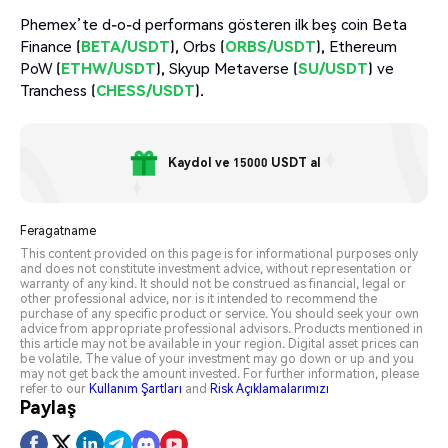
Phemex’te d-o-d performans gösteren ilk beş coin Beta
Finance (
BETA/USDT
), Orbs (
ORBS/USDT
), Ethereum
PoW (
ETHW/USDT
), Skyup Metaverse (
SU/USDT
) ve
Tranchess (
CHESS/USDT
).
Kaydol ve 15000 USDT al
Feragatname
This content provided on this page is for informational purposes only
and does not constitute investment advice, without representation or
warranty of any kind. It should not be construed as financial, legal or
other professional advice, nor is it intended to recommend the
purchase of any specific product or service. You should seek your own
advice from appropriate professional advisors. Products mentioned in
this article may not be available in your region. Digital asset prices can
be volatile. The value of your investment may go down or up and you
may not get back the amount invested. For further information, please
refer to our
Kullanım Şartları
and
Risk Açıklamalarımızı
Paylaş