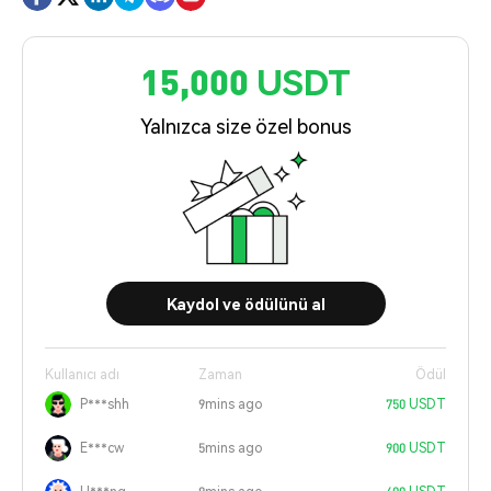
15,000 USDT
Yalnızca size özel bonus
Kaydol ve ödülünü al
Kullanıcı adı
Zaman
Ödül
P***shh
9mins ago
750 USDT
E***cw
5mins ago
900 USDT