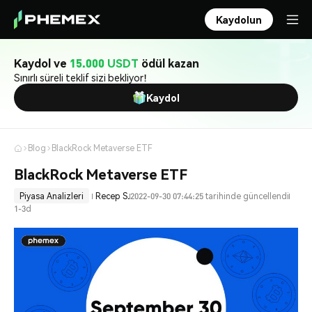
Kaydolun
Kaydol ve
15.000 USDT
ödül kazan
Sınırlı süreli teklif sizi bekliyor!
Kaydol
Blog
BlackRock Metaverse ETF
BlackRock Metaverse ETF
Piyasa Analizleri
Recep S.
2022-09-30 07:44:25 tarihinde güncellendi
1-3d