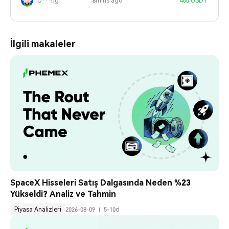
U***ng
8mins ago
400 USDT
İlgili makaleler
SpaceX Hisseleri Satış Dalgasında Neden %23 
Yükseldi? Analiz ve Tahmin
Piyasa Analizleri
2026-08-09
5-10d