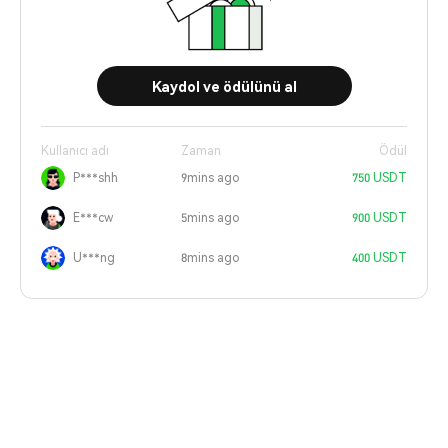
Kaydol ve ödülünü al
Kullanıcı adı
Zaman
Ödül
P***shh
9mins ago
750 USDT
E***cw
5mins ago
900 USDT
U***ng
8mins ago
400 USDT