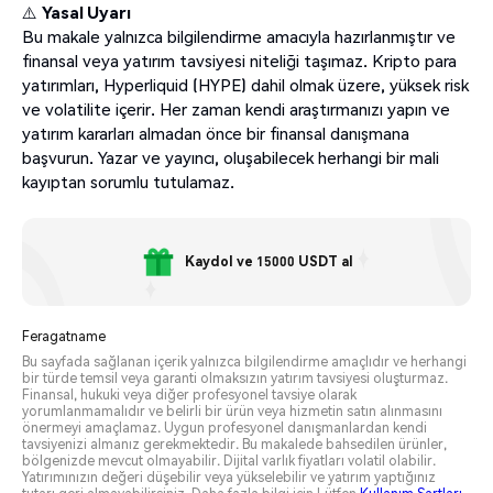
⚠️
Yasal Uyarı
Bu makale yalnızca bilgilendirme amacıyla hazırlanmıştır ve
finansal veya yatırım tavsiyesi niteliği taşımaz. Kripto para
yatırımları, Hyperliquid (HYPE) dahil olmak üzere, yüksek risk
ve volatilite içerir. Her zaman kendi araştırmanızı yapın ve
yatırım kararları almadan önce bir finansal danışmana
başvurun. Yazar ve yayıncı, oluşabilecek herhangi bir mali
kayıptan sorumlu tutulamaz.
Kaydol ve 15000 USDT al
Feragatname
Bu sayfada sağlanan içerik yalnızca bilgilendirme amaçlıdır ve herhangi
bir türde temsil veya garanti olmaksızın yatırım tavsiyesi oluşturmaz.
Finansal, hukuki veya diğer profesyonel tavsiye olarak
yorumlanmamalıdır ve belirli bir ürün veya hizmetin satın alınmasını
önermeyi amaçlamaz. Uygun profesyonel danışmanlardan kendi
tavsiyenizi almanız gerekmektedir. Bu makalede bahsedilen ürünler,
bölgenizde mevcut olmayabilir. Dijital varlık fiyatları volatil olabilir.
Yatırımınızın değeri düşebilir veya yükselebilir ve yatırım yaptığınız