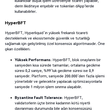
kullanıcılar düşük işlem ücretleriyle ticaret yapabilir,
derin likiditeye erişebilir ve tokenları dApp'lerde
kullanabilirler.
HyperBFT
HyperBFT, Hyperliquid’in yüksek frekanslı ticareti
desteklemek ve ekosistemde güvenlik ve tutarlılığı
sağlamak için geliştirilmiş özel konsensüs algoritmasıdır. Öne
çıkan özellikleri:
Yüksek Performans
: HyperBFT, blok onaylarını bir
saniyeden kısa sürede tamamlar; ortalama gecikme
süresi 0,2 saniye, %99’luk gecikme süresi ise 0,9
saniyedir. Platform, saniyede 200.000’den fazla işlemi
yönetebilir ve gelecekte yapılacak optimizasyonlarla
saniyede 1 milyon işlem sınırına ulaşabilir.
Byzantine Fault Tolerance
: HyperBFT,
validatorlerin üçte birine kadarının kötü niyetli
davranması durumunda bile ağın konsensüsünü