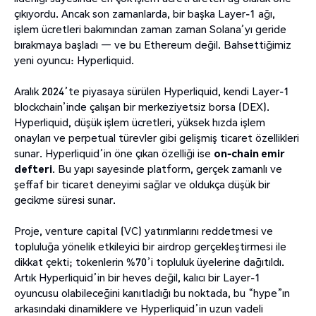
çıkıyordu. Ancak son zamanlarda, bir başka Layer-1 ağı,
işlem ücretleri bakımından zaman zaman Solana’yı geride
bırakmaya başladı — ve bu Ethereum değil. Bahsettiğimiz
yeni oyuncu: Hyperliquid.
Aralık 2024’te piyasaya sürülen Hyperliquid, kendi Layer-1
blockchain’inde çalışan bir merkeziyetsiz borsa (DEX).
Hyperliquid, düşük işlem ücretleri, yüksek hızda işlem
onayları ve perpetual türevler gibi gelişmiş ticaret özellikleri
sunar. Hyperliquid’in öne çıkan özelliği ise
on-chain emir
defteri
. Bu yapı sayesinde platform, gerçek zamanlı ve
şeffaf bir ticaret deneyimi sağlar ve oldukça düşük bir
gecikme süresi sunar.
Proje, venture capital (VC) yatırımlarını reddetmesi ve
topluluğa yönelik etkileyici bir airdrop gerçekleştirmesi ile
dikkat çekti; tokenlerin %70’i topluluk üyelerine dağıtıldı.
Artık Hyperliquid’in bir heves değil, kalıcı bir Layer-1
oyuncusu olabileceğini kanıtladığı bu noktada, bu “hype”ın
arkasındaki dinamiklere ve Hyperliquid’in uzun vadeli