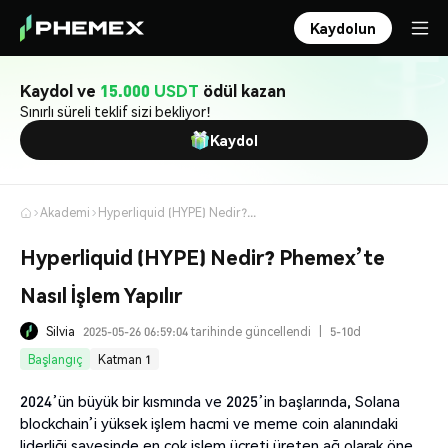
Kaydolun
Kaydol ve
15.000 USDT
ödül kazan
Sınırlı süreli teklif sizi bekliyor!
Kaydol
Akademi
Hyperliquid (HYPE) Nedir? Phemex’te Nasıl İşlem Yapılır
Hyperliquid (HYPE) Nedir? Phemex’te
Nasıl İşlem Yapılır
Silvia
2025-05-26 06:59:04 tarihinde güncellendi
|
5-10d
Başlangıç
Katman 1
2024’ün büyük bir kısmında ve 2025’in başlarında, Solana
blockchain’i yüksek işlem hacmi ve meme coin alanındaki
liderliği sayesinde en çok işlem ücreti üreten ağ olarak öne