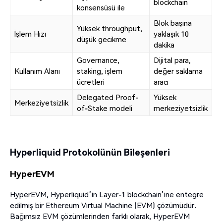
blockchain
konsensüsü ile
Blok başına
Yüksek throughput,
İşlem Hızı
yaklaşık 10
düşük gecikme
dakika
Governance,
Dijital para,
Kullanım Alanı
staking, işlem
değer saklama
ücretleri
aracı
Delegated Proof-
Yüksek
Merkeziyetsizlik
of-Stake modeli
merkeziyetsizlik
Hyperliquid Protokolünün Bileşenleri
HyperEVM
HyperEVM, Hyperliquid’in Layer-1 blockchain’ine entegre
edilmiş bir Ethereum Virtual Machine (EVM) çözümüdür.
Bağımsız EVM çözümlerinden farklı olarak, HyperEVM