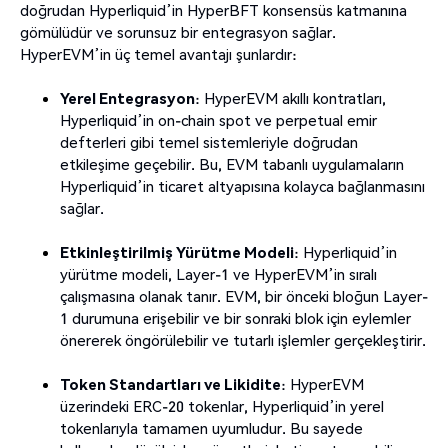
doğrudan Hyperliquid’in HyperBFT konsensüs katmanına
gömülüdür ve sorunsuz bir entegrasyon sağlar.
HyperEVM’in üç temel avantajı şunlardır:
Yerel Entegrasyon
: HyperEVM akıllı kontratları,
Hyperliquid’in on-chain spot ve perpetual emir
defterleri gibi temel sistemleriyle doğrudan
etkileşime geçebilir. Bu, EVM tabanlı uygulamaların
Hyperliquid’in ticaret altyapısına kolayca bağlanmasını
sağlar.
Etkinleştirilmiş Yürütme Modeli
: Hyperliquid’in
yürütme modeli, Layer-1 ve HyperEVM’in sıralı
çalışmasına olanak tanır. EVM, bir önceki bloğun Layer-
1 durumuna erişebilir ve bir sonraki blok için eylemler
önererek öngörülebilir ve tutarlı işlemler gerçekleştirir.
Token Standartları ve Likidite
: HyperEVM
üzerindeki ERC-20 tokenlar, Hyperliquid’in yerel
tokenlarıyla tamamen uyumludur. Bu sayede