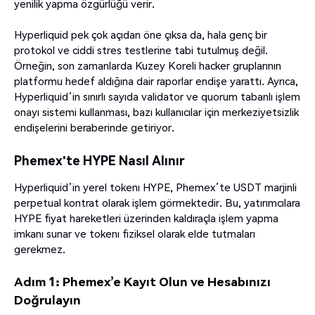
yenilik yapma özgürlüğü verir.
Hyperliquid pek çok açıdan öne çıksa da, hala genç bir
protokol ve ciddi stres testlerine tabi tutulmuş değil.
Örneğin, son zamanlarda Kuzey Koreli hacker gruplarının
platformu hedef aldığına dair raporlar endişe yarattı. Ayrıca,
Hyperliquid’in sınırlı sayıda validator ve quorum tabanlı işlem
onayı sistemi kullanması, bazı kullanıcılar için merkeziyetsizlik
endişelerini beraberinde getiriyor.
Phemex'te HYPE Nasıl Alınır
Hyperliquid’in yerel tokenı HYPE, Phemex’te USDT marjinli
perpetual kontrat olarak işlem görmektedir. Bu, yatırımcılara
HYPE fiyat hareketleri üzerinden kaldıraçla işlem yapma
imkanı sunar ve tokenı fiziksel olarak elde tutmaları
gerekmez.
Adım 1: Phemex’e Kayıt Olun ve Hesabınızı
Doğrulayın