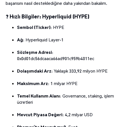
başarısını nasıl desteklediğine daha yakından bakalım.
? Hızlı Bilgiler: Hyperliquid (HYPE)
Sembol (Ticker)
: HYPE
Ağ
: Hyperliquid Layer-1
Sözleşme Adresi
:
0x0d01dc56dcaaca66ad901c959b4011ec
Dolaşımdaki Arz
: Yaklaşık 333,92 milyon HYPE
Maksimum Arz
: 1 milyar HYPE
Temel Kullanım Alanı
: Governance, staking, işlem
ücretleri
Mevcut Piyasa Değeri
: 4,2 milyar USD