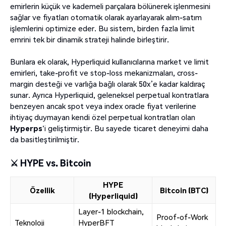
emirlerin küçük ve kademeli parçalara bölünerek işlenmesini
sağlar ve fiyatları otomatik olarak ayarlayarak alım-satım
işlemlerini optimize eder. Bu sistem, birden fazla limit
emrini tek bir dinamik strateji halinde birleştirir.
Bunlara ek olarak, Hyperliquid kullanıcılarına market ve limit
emirleri, take-profit ve stop-loss mekanizmaları, cross-
margin desteği ve varlığa bağlı olarak 50x’e kadar kaldıraç
sunar. Ayrıca Hyperliquid, geleneksel perpetual kontratlara
benzeyen ancak spot veya index oracle fiyat verilerine
ihtiyaç duymayan kendi özel perpetual kontratları olan
Hyperps
'i geliştirmiştir. Bu sayede ticaret deneyimi daha
da basitleştirilmiştir.
⚔️ HYPE vs. Bitcoin
HYPE
Özellik
Bitcoin (BTC)
(Hyperliquid)
Layer-1 blockchain,
Proof-of-Work
Teknoloji
HyperBFT