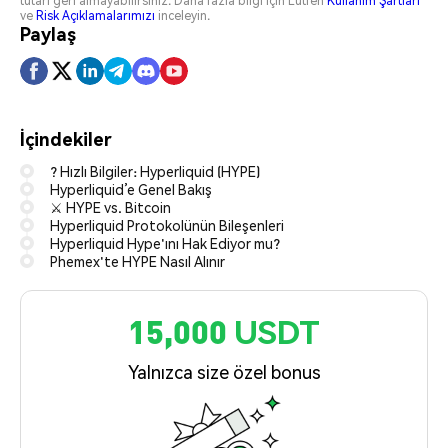
tutarı geri almayabilirsiniz. Daha fazla bilgi için Lütfen
Kullanım Şartları
ve
Risk Açıklamalarımızı
inceleyin.
Paylaş
İçindekiler
? Hızlı Bilgiler: Hyperliquid (HYPE)
Hyperliquid’e Genel Bakış
⚔️ HYPE vs. Bitcoin
Hyperliquid Protokolünün Bileşenleri
Hyperliquid Hype'ını Hak Ediyor mu?
Phemex'te HYPE Nasıl Alınır
15,000 USDT
Yalnızca size özel bonus