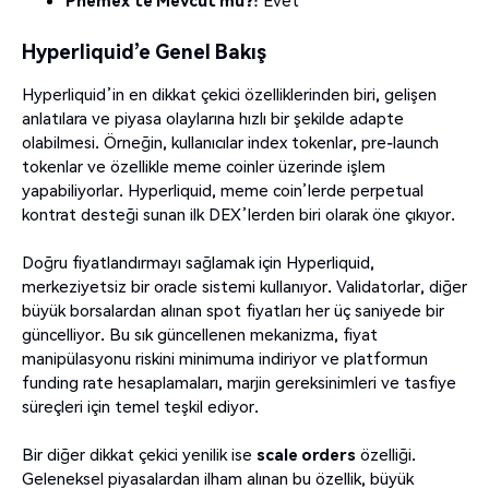
Phemex’te Mevcut mu?
: Evet
Hyperliquid’e Genel Bakış
Hyperliquid’in en dikkat çekici özelliklerinden biri, gelişen
anlatılara ve piyasa olaylarına hızlı bir şekilde adapte
olabilmesi. Örneğin, kullanıcılar index tokenlar, pre-launch
tokenlar ve özellikle meme coinler üzerinde işlem
yapabiliyorlar. Hyperliquid, meme coin’lerde perpetual
kontrat desteği sunan ilk DEX’lerden biri olarak öne çıkıyor.
Doğru fiyatlandırmayı sağlamak için Hyperliquid,
merkeziyetsiz bir oracle sistemi kullanıyor. Validatorlar, diğer
büyük borsalardan alınan spot fiyatları her üç saniyede bir
güncelliyor. Bu sık güncellenen mekanizma, fiyat
manipülasyonu riskini minimuma indiriyor ve platformun
funding rate hesaplamaları, marjin gereksinimleri ve tasfiye
süreçleri için temel teşkil ediyor.
Bir diğer dikkat çekici yenilik ise
scale orders
özelliği.
Geleneksel piyasalardan ilham alınan bu özellik, büyük