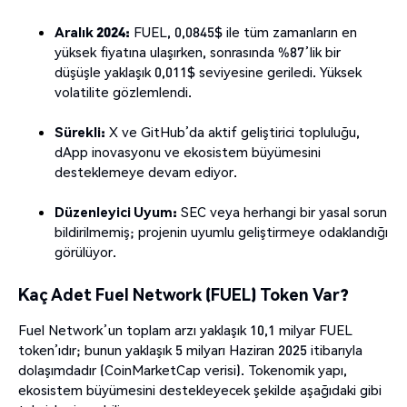
Aralık 2024:
FUEL, 0,0845$ ile tüm zamanların en
yüksek fiyatına ulaşırken, sonrasında %87’lik bir
düşüşle yaklaşık 0,011$ seviyesine geriledi. Yüksek
volatilite gözlemlendi.
Sürekli:
X ve GitHub’da aktif geliştirici topluluğu,
dApp inovasyonu ve ekosistem büyümesini
desteklemeye devam ediyor.
Düzenleyici Uyum:
SEC veya herhangi bir yasal sorun
bildirilmemiş; projenin uyumlu geliştirmeye odaklandığı
görülüyor.
Kaç Adet Fuel Network (FUEL) Token Var?
Fuel Network’un toplam arzı yaklaşık 10,1 milyar FUEL
token’ıdır; bunun yaklaşık 5 milyarı Haziran 2025 itibarıyla
dolaşımdadır (CoinMarketCap verisi). Tokenomik yapı,
ekosistem büyümesini destekleyecek şekilde aşağıdaki gibi