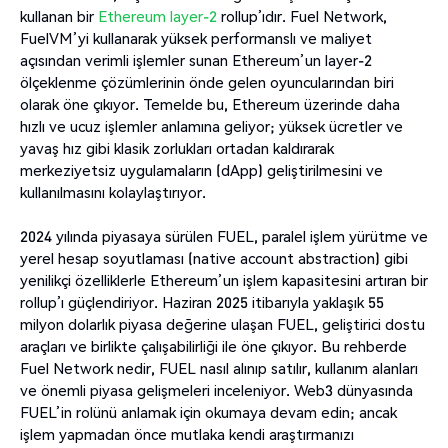
kullanan bir
Ethereum layer-2
rollup’ıdır. Fuel Network,
FuelVM’yi kullanarak yüksek performanslı ve maliyet
açısından verimli işlemler sunan Ethereum’un layer-2
ölçeklenme çözümlerinin önde gelen oyuncularından biri
olarak öne çıkıyor. Temelde bu, Ethereum üzerinde daha
hızlı ve ucuz işlemler anlamına geliyor; yüksek ücretler ve
yavaş hız gibi klasik zorlukları ortadan kaldırarak
merkeziyetsiz uygulamaların (dApp) geliştirilmesini ve
kullanılmasını kolaylaştırıyor.
2024 yılında piyasaya sürülen FUEL, paralel işlem yürütme ve
yerel hesap soyutlaması (native account abstraction) gibi
yenilikçi özelliklerle Ethereum’un işlem kapasitesini artıran bir
rollup’ı güçlendiriyor. Haziran 2025 itibarıyla yaklaşık 55
milyon dolarlık piyasa değerine ulaşan FUEL, geliştirici dostu
araçları ve birlikte çalışabilirliği ile öne çıkıyor. Bu rehberde
Fuel Network nedir, FUEL nasıl alınıp satılır, kullanım alanları
ve önemli piyasa gelişmeleri inceleniyor. Web3 dünyasında
FUEL’in rolünü anlamak için okumaya devam edin; ancak
işlem yapmadan önce mutlaka kendi araştırmanızı