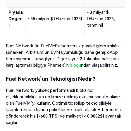
Piyasa
~3 milyar $
Değer
~55 milyon $ (Haziran 2025)
(Haziran 2025,
i
tahmini)
Fuel Network’ün FuelVM’si benzersiz paralel işlem imkânı
sunarken, Arbitrum’un EVM uyumluluğu daha geniş dApp
benimsenmesini sağlıyor. Diğer layer-2 tokenları hakkında
karşılaştırmalı bilgiye Phemex’in
blogu
ndan ulaşabilirsiniz.
Fuel Network’ün Teknolojisi Nedir?
Fuel Network, yüksek performanslı blokzincir
ölçeklenebilirliği için optimize edilmiş özel bir sanal makine
olan FuelVM’yi kullanır. Optimistic rollup teknolojisiyle
işlemleri zincir dışında paketler ve toplu olarak Ethereum’a
göndererek hız (>600 TPS) ve maliyet (< 0,0002$) avantajı
sağlar.