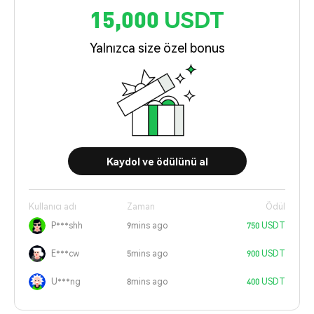
15,000 USDT
Yalnızca size özel bonus
Kaydol ve ödülünü al
Kullanıcı adı
Zaman
Ödül
P***shh
9mins ago
750 USDT
E***cw
5mins ago
900 USDT
U***ng
8mins ago
400 USDT