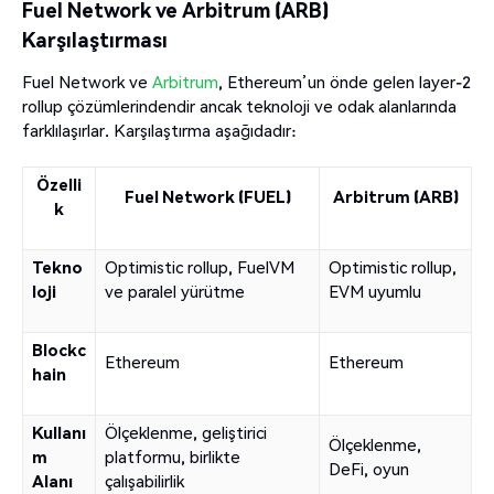
Fuel Network ve Arbitrum (ARB)
Karşılaştırması
Fuel Network ve
Arbitrum
, Ethereum’un önde gelen layer-2
rollup çözümlerindendir ancak teknoloji ve odak alanlarında
farklılaşırlar. Karşılaştırma aşağıdadır:
Özelli
Fuel Network (FUEL)
Arbitrum (ARB)
k
Tekno
Optimistic rollup, FuelVM
Optimistic rollup,
loji
ve paralel yürütme
EVM uyumlu
Blockc
Ethereum
Ethereum
hain
Kullanı
Ölçeklenme, geliştirici
Ölçeklenme,
m
platformu, birlikte
DeFi, oyun
Alanı
çalışabilirlik