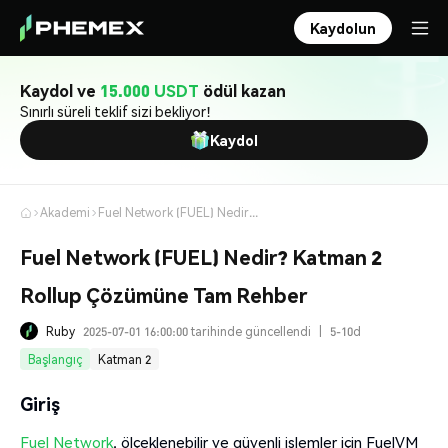
Kaydolun
Kaydol ve
15.000 USDT
ödül kazan
Sınırlı süreli teklif sizi bekliyor!
Kaydol
Akademi
Fuel Network (FUEL) Nedir? Katman 2 Rollup Çözümüne Tam Rehber
Fuel Network (FUEL) Nedir? Katman 2
Rollup Çözümüne Tam Rehber
Ruby
2025-07-01 16:00:00 tarihinde güncellendi
|
5-10d
Başlangıç
Katman 2
Giriş
Fuel Network
, ölçeklenebilir ve güvenli işlemler için FuelVM